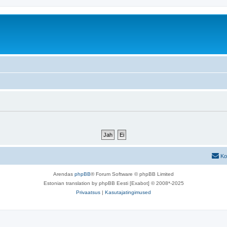
Ko
Arendas
phpBB
® Forum Software © phpBB Limited
Estonian translation by phpBB Eesti [Exabot] © 2008*-2025
Privaatsus
|
Kasutajatingimused