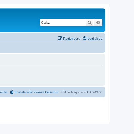
Otsi
Täiendatud otsing
Registreeru
Logi sisse
ntakt
Kustuta kõik foorumi küpsised
Kõik kellaajad on
UTC+03:00