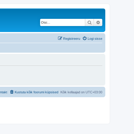
Otsi
Täiendatud otsing
Registreeru
Logi sisse
ntakt
Kustuta kõik foorumi küpsised
Kõik kellaajad on
UTC+03:00