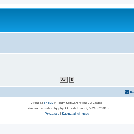
Ko
Arendas
phpBB
® Forum Software © phpBB Limited
Estonian translation by phpBB Eesti [Exabot] © 2008*-2025
Privaatsus
|
Kasutajatingimused