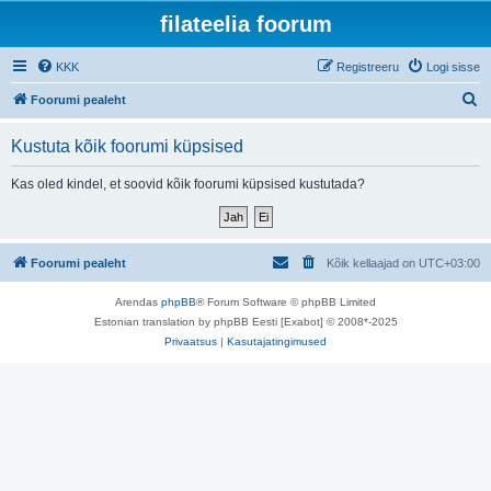
filateelia foorum
KKK
Registreeru
Logi sisse
O
Foorumi pealeht
t
Kustuta kõik foorumi küpsised
s
i
Kas oled kindel, et soovid kõik foorumi küpsised kustutada?
Foorumi pealeht
Kõik kellaajad on
UTC+03:00
Arendas
phpBB
® Forum Software © phpBB Limited
Estonian translation by phpBB Eesti [Exabot] © 2008*-2025
Privaatsus
|
Kasutajatingimused