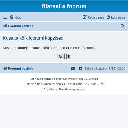
filateelia foorum
KKK
Registreeru
Logi sisse
O
Foorumi pealeht
t
Kustuta kõik foorumi küpsised
s
i
Kas oled kindel, et soovid kõik foorumi küpsised kustutada?
Foorumi pealeht
Kõik kellaajad on
UTC+03:00
Arendas
phpBB
® Forum Software © phpBB Limited
Estonian translation by phpBB Eesti [Exabot] © 2008*-2025
Privaatsus
|
Kasutajatingimused