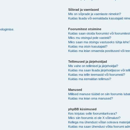
Sõbrad ja vaenlased
Mis on sõprade ja vaenlaste nimekiri?
Kuidas lisada või eemaldada kasutajaid nime
Foorumitest otsimine
selogimise.
Kuidas saan otsida foorumist või foorumites
Miks mu otsingul pole vasteid?
Miks saan ma otsingu vastuseks tühja lehe
Kuidas ma otsin kasutajaid?
Kuidas ma leian omaenda postitused või t
Tellimused ja järjehoidjad
Mis vahe on tellimisel ja järjehoidjal?
Kuidas ma saan lisada järjehoidjasse või tel
Kuidas ma tellin teemasid või foorumeid?
Kuidas ma eemaldan tellimusi?
Manused
Millised manuse tüübid on siin foorumis luba
Kuidas ma leian oma manused?
phpBB küsimused
Kes kirjutas selle foorumitarkvara?
Miks siin foorumis ei ole X võimalust?
Kellega ma ühendust võtan solvava materjali 
Kuidas ma saan ühendust võtta foorumi adm