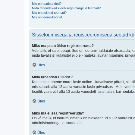
Mis on teadeanded?
Mida tähendavad kleebisega märgitud teemad?
Mis on suletud teemad?
Mis on teemaikoonid
Sisselogimisega ja registreerumisega seotud k
Miks ma pean üldse registreeruma?
Võimalik, et sa ei peagi. See on foorumi haldajate otsustada, k
mida tavalistel külalistel ei ole - näiteks: avatari lisamine, p
Üles
Mida tähendab COPPA?
Kuna me tunneme muret laste online - turvalisuse pärast, siis
mis kaitseb alla 13 aasta vanuste laste privaatsust. Meie veebi
teadlik vastuvõtt alla 13 aasta vanustelt lastelt alati, kui nõut
Üles
Miks ma ei saa registreeruda?
On võimalik, et foorumi omanik on blokeerinud su IP aadressi v
administraatoriga, et saada abi.
Üles