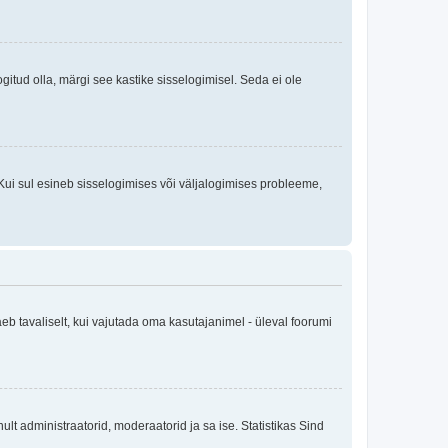
logitud olla, märgi see kastike sisselogimisel. Seda ei ole
Kui sul esineb sisselogimises või väljalogimises probleeme,
eb tavaliselt, kui vajutada oma kasutajanimel - üleval foorumi
inult administraatorid, moderaatorid ja sa ise. Statistikas Sind