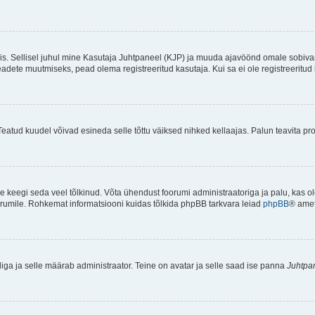
ndis. Sellisel juhul mine Kasutaja Juhtpaneel (KJP) ja muuda ajavöönd omale sobiva
ete muutmiseks, pead olema registreeritud kasutaja. Kui sa ei ole registreeritud 
Teatud kuudel võivad esineda selle tõttu väiksed nihked kellaajas. Palun teavita pro
ole keegi seda veel tõlkinud. Võta ühendust foorumi administraatoriga ja palu, kas 
foorumile. Rohkemat informatsiooni kuidas tõlkida phpBB tarkvara leiad
phpBB
® ametl
tliga ja selle määrab administraator. Teine on avatar ja selle saad ise panna
Juhtpa