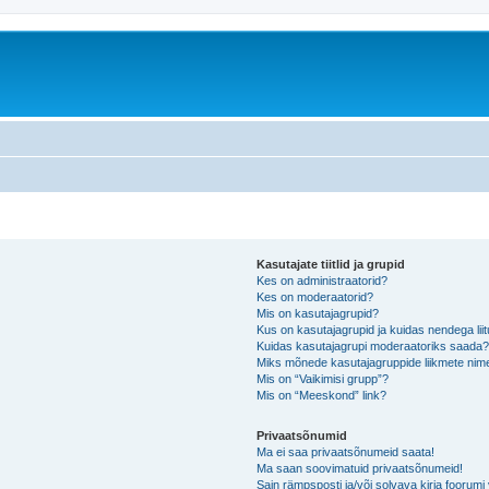
Kasutajate tiitlid ja grupid
Kes on administraatorid?
Kes on moderaatorid?
Mis on kasutajagrupid?
Kus on kasutajagrupid ja kuidas nendega lii
Kuidas kasutajagrupi moderaatoriks saada
Miks mõnede kasutajagruppide liikmete nime
Mis on “Vaikimisi grupp”?
Mis on “Meeskond” link?
Privaatsõnumid
Ma ei saa privaatsõnumeid saata!
Ma saan soovimatuid privaatsõnumeid!
Sain rämpsposti ja/või solvava kirja foorum