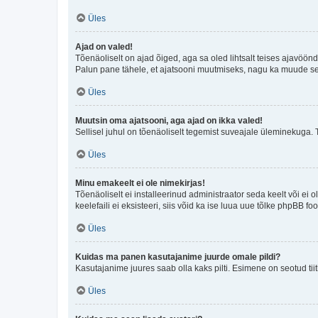
Üles
Ajad on valed!
Tõenäoliselt on ajad õiged, aga sa oled lihtsalt teises ajavöö
Palun pane tähele, et ajatsooni muutmiseks, nagu ka muude sead
Üles
Muutsin oma ajatsooni, aga ajad on ikka valed!
Sellisel juhul on tõenäoliselt tegemist suveajale üleminekuga. 
Üles
Minu emakeelt ei ole nimekirjas!
Tõenäoliselt ei installeerinud administraator seda keelt või ei 
keelefaili ei eksisteeri, siis võid ka ise luua uue tõlke phpBB 
Üles
Kuidas ma panen kasutajanime juurde omale pildi?
Kasutajanime juures saab olla kaks pilti. Esimene on seotud tii
Üles