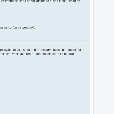
le vastanud, sa seda enam kustutada ei saa ja muutes tuleb
ama valiku
"Lisa signatuur"
.
amisvälja all (kui seda ei näe, siis arvatavasti puuduvad sul
isesta see vastavale reale. Hääletusele saab ka määrata