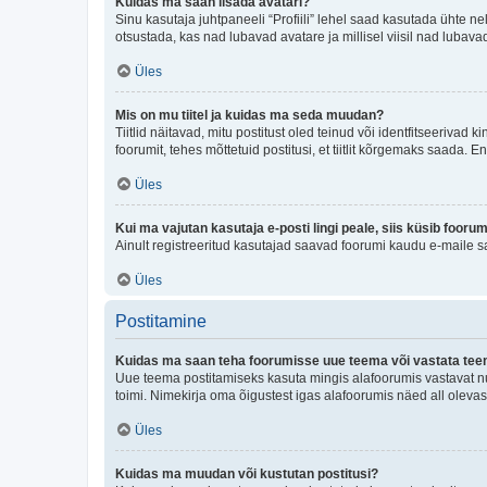
Kuidas ma saan lisada avatari?
Sinu kasutaja juhtpaneeli “Profiili” lehel saad kasutada ühte nel
otsustada, kas nad lubavad avatare ja millisel viisil nad lubava
Üles
Mis on mu tiitel ja kuidas ma seda muudan?
Tiitlid näitavad, mitu postitust oled teinud või identfitseeriva
foorumit, tehes mõttetuid postitusi, et tiitlit kõrgemaks saada
Üles
Kui ma vajutan kasutaja e-posti lingi peale, siis küsib fooru
Ainult registreeritud kasutajad saavad foorumi kaudu e-maile sa
Üles
Postitamine
Kuidas ma saan teha foorumisse uue teema või vastata te
Uue teema postitamiseks kasuta mingis alafoorumis vastavat nu
toimi. Nimekirja oma õigustest igas alafoorumis näed all olevas
Üles
Kuidas ma muudan või kustutan postitusi?