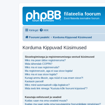
filateelia foorum
Eesti filateelia teemaline foorum
Kiirlingid
KKK
Foorumi pealeht
Korduma Kippuvad Küsimused
Korduma Kippuvad Küsimused
Sisselogimisega ja registreerumisega seotud küsimused
Miks ma pean üldse registreeruma?
Mida tähendab COPPA?
Miks ma ei saa registreeruda?
Ma registreerusin, aga ei saa sisse logida!
Miks ma ei saa sisse logida?
Kunagi ammu liitusin, aga nüüd ei saa enam sisse?!
Kaotasin parooli!
Miks mind automaatselt välja logitakse?
Mida teeb link nimega “Kustuta kõik foorumi küpsised”?
Kasutaja eelistused ja seaded
Kuidas saan ma oma seadeid muuta?
Kuidas ma saan peita oma kasutajanime foorumilolijate nimekirjast?