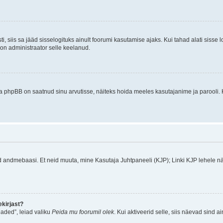
ti, siis sa jääd sisselogituks ainult foorumi kasutamise ajaks. Kui tahad alati sisse 
, on administraator selle keelanud.
a phpBB on saatnud sinu arvutisse, näiteks hoida meeles kasutajanime ja parooli. 
ud andmebaasi. Et neid muuta, mine Kasutaja Juhtpaneeli (KJP); Linki KJP lehele nä
kirjast?
aded”, leiad valiku
Peida mu foorumil olek
. Kui aktiveerid selle, siis näevad sind a