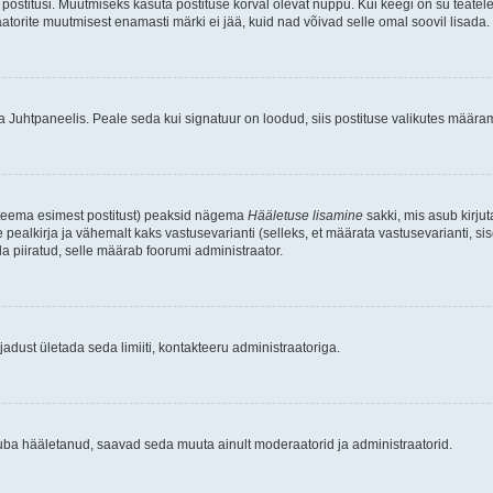
postitusi. Muutmiseks kasuta postituse kõrval olevat nuppu. Kui keegi on su teate
raatorite muutmisest enamasti märki ei jää, kuid nad võivad selle omal soovil lisada.
ma Juhtpaneelis. Peale seda kui signatuur on loodud, siis postituse valikutes määr
d teema esimest postitust) peaksid nägema
Hääletuse lisamine
sakki, mis asub kirjut
ealkirja ja vähemalt kaks vastusevarianti (selleks, et määrata vastusevarianti, s
la piiratud, selle määrab foorumi administraator.
adust ületada seda limiiti, kontakteeru administraatoriga.
juba hääletanud, saavad seda muuta ainult moderaatorid ja administraatorid.