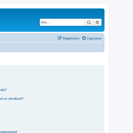
Otsi
Täiendatud otsing
Registreeru
Logi sisse
tuda?
?
d on värvilised?
i vahendusel!