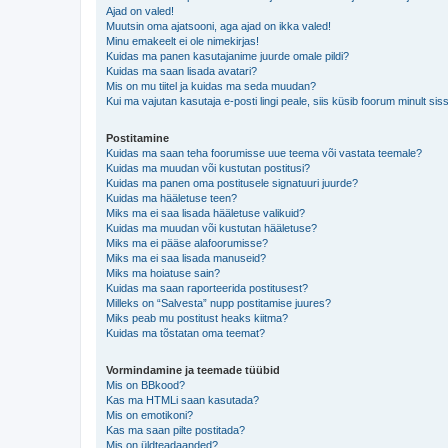
Ajad on valed!
Muutsin oma ajatsooni, aga ajad on ikka valed!
Minu emakeelt ei ole nimekirjas!
Kuidas ma panen kasutajanime juurde omale pildi?
Kuidas ma saan lisada avatari?
Mis on mu tiitel ja kuidas ma seda muudan?
Kui ma vajutan kasutaja e-posti lingi peale, siis küsib foorum minult sis
Postitamine
Kuidas ma saan teha foorumisse uue teema või vastata teemale?
Kuidas ma muudan või kustutan postitusi?
Kuidas ma panen oma postitusele signatuuri juurde?
Kuidas ma hääletuse teen?
Miks ma ei saa lisada hääletuse valikuid?
Kuidas ma muudan või kustutan hääletuse?
Miks ma ei pääse alafoorumisse?
Miks ma ei saa lisada manuseid?
Miks ma hoiatuse sain?
Kuidas ma saan raporteerida postitusest?
Milleks on “Salvesta” nupp postitamise juures?
Miks peab mu postitust heaks kiitma?
Kuidas ma tõstatan oma teemat?
Vormindamine ja teemade tüübid
Mis on BBkood?
Kas ma HTMLi saan kasutada?
Mis on emotikoni?
Kas ma saan pilte postitada?
Mis on üldteadaanded?