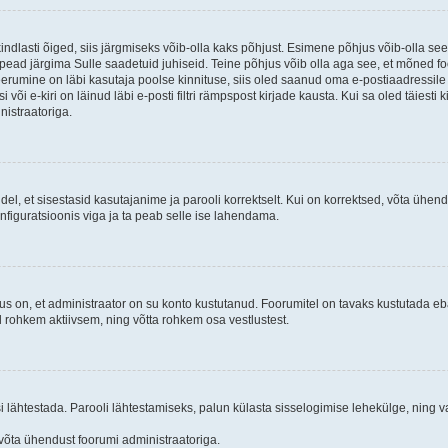
kindlasti õiged, siis järgmiseks võib-olla kaks põhjust. Esimene põhjus võib-olla s
iis pead järgima Sulle saadetuid juhiseid. Teine põhjus võib olla aga see, et mõned f
treerumine on läbi kasutaja poolse kinnituse, siis oled saanud oma e-postiaadressile ki
või e-kiri on läinud läbi e-posti filtri rämpspost kirjade kausta. Kui sa oled täiesti 
nistraatoriga.
ndel, et sisestasid kasutajanime ja parooli korrektselt. Kui on korrektsed, võta ühe
nfiguratsioonis viga ja ta peab selle ise lahendama.
us on, et administraator on su konto kustutanud. Foorumitel on tavaks kustutada e
al rohkem aktiivsem, ning võtta rohkem osa vestlustest.
si lähtestada. Parooli lähtestamiseks, palun külasta sisselogimise lehekülge, ning v
un võta ühendust foorumi administraatoriga.