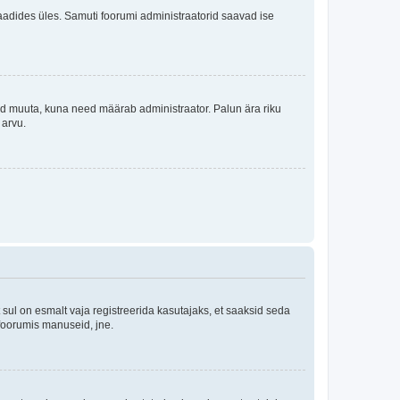
i laadides üles. Samuti foorumi administraatorid saavad ise
tleid muuta, kuna need määrab administraator. Palun ära riku
 arvu.
ul on esmalt vaja registreerida kasutajaks, et saaksid seda
 foorumis manuseid, jne.