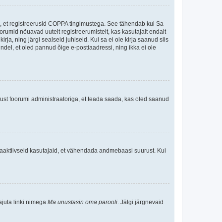
ee, et registreerusid COPPA tingimustega. See tähendab kui Sa
oorumid nõuavad uutelt registreerumistelt, kas kasutajalt endalt
rja, ning järgi sealseid juhiseid. Kui sa ei ole kirja saanud siis
kindel, et oled pannud õige e-postiaadressi, ning ikka ei ole
ndust foorumi administraatoriga, et teada saada, kas oled saanud
baaktiivseid kasutajaid, et vähendada andmebaasi suurust. Kui
ajuta linki nimega
Ma unustasin oma parooli
. Jälgi järgnevaid