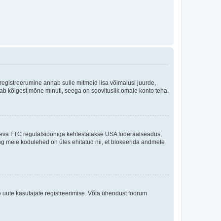
 registreerumine annab sulle mitmeid lisa võimalusi juurde,
võtab kõigest mõne minuti, seega on soovituslik omale konto teha.
sneva FTC regulatsiooniga kehtestatakse USA föderaalseadus,
ning meie kodulehed on üles ehitatud nii, et blokeerida andmete
e uute kasutajate registreerimise. Võta ühendust foorum