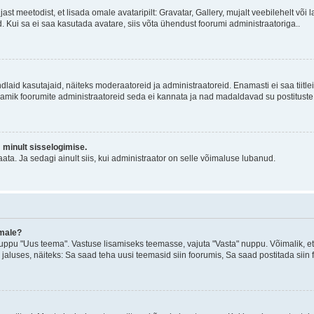
jast meetodist, et lisada omale avataripilt: Gravatar, Gallery, mujalt veebilehelt võ
d. Kui sa ei saa kasutada avatare, siis võta ühendust foorumi administraatoriga..
d kindlaid kasutajaid, näiteks moderaatoreid ja administraatoreid. Enamasti ei saa tii
. Enamik foorumite administraatoreid seda ei kannata ja nad madaldavad su postituste
m minult sisselogimise.
ata. Ja sedagi ainult siis, kui administraator on selle võimaluse lubanud.
emale?
ppu "Uus teema". Vastuse lisamiseks teemasse, vajuta "Vasta" nuppu. Võimalik, et s
 jaluses, näiteks: Sa saad teha uusi teemasid siin foorumis, Sa saad postitada siin