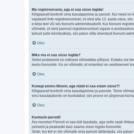
Ma registreerusin, aga ei saa sisse logida!
Kõigepealt kontrolli oma kasutajanime ja parooli. Kui need on 
vajutasid linki registreerumisel, et oled alla 13. aasta vana, s
e-kirja teel või siis foorumi administraatorilt. Kui foorumi regis
võimalik, et oled pannud registreerumisel vigase e-postiaadressi 
tulnud sulle kinnituskirja, siis palun võta ühendust foorumi admi
Üles
Miks ma ei saa sisse logida?
Sellel probleemil on mitmeid võimalikke põhjusi. Esiteks ole ki
keelu foorumile. Ka on võimalik, et omanikul on veebiserveri ko
Üles
Kunagi ammu liitusin, aga nüüd ei saa enam sisse?!
Kõigepealt kontrolli oma kasutajanime ja paroole. Teine võimal
sinu kasutajakonto on kustutatud, siis proovi on järgneval korr
Üles
Kaotasin parooli!
Ära muretse! Parooli ei saa küll taastada, aga selle saab lihtsa
juhiseid ja peaksidki taas saama sisse logida foorumile.
Siiski, kui teil ei ole võimalik oma parooli lähtestada, siis pal