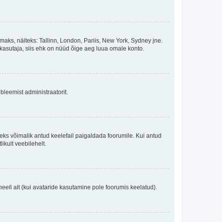
maks, näiteks: Tallinn, London, Pariis, New York, Sydney jne.
kasutaja, siis ehk on nüüd õige aeg luua omale konto.
bleemist administraatorit.
oleks võimalik antud keelefail paigaldada foorumile. Kui antud
ikult veebilehelt.
neel
i alt (kui avataride kasutamine pole foorumis keelatud).