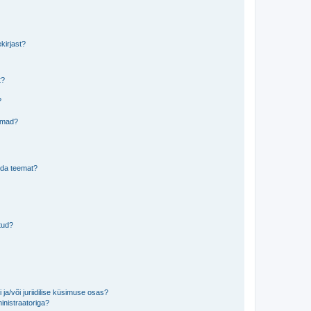
kirjast?
t?
?
eemad?
lida teemat?
tud?
ja/või juriidilise küsimuse osas?
inistraatoriga?