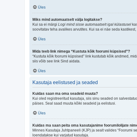
Üles
Miks mind automaatselt välja logitakse?
Kui sa ei märgi
Logi mind sisse automaatselt igal külastusel
kas
soovitatav teha avalikes arvutites. Kui sa ei näe seda kastikest
Üles
Mida teeb link nimega “Kustuta kõik foorumi küpsised”?
“Kustuta kõik foorumi küpsised” link kustutab kõik andmed, mid
siis võib see link Sind aidata.
Üles
Kasutaja eelistused ja seaded
Kuidas saan ma oma seadeid muuta?
Kui oled registreeritud kasutaja, siis sinu seaded on salvestat
päises. Seal saad muuta kõiki seadeid ja eelistusi.
Üles
Kuidas ma saan peita oma kasutajanime foorumilolijate nime
Minnes Kasutaja Juhtpaneeli (KJP) ja sealt valides “Foorumi se
loendatakse kui varjatud kasutaja.