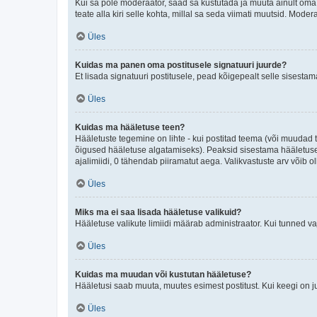
Kui sa pole moderaator, saad sa kustutada ja muuta ainult oma 
teate alla kiri selle kohta, millal sa seda viimati muutsid. Mode
Üles
Kuidas ma panen oma postitusele signatuuri juurde?
Et lisada signatuuri postitusele, pead kõigepealt selle sisesta
Üles
Kuidas ma hääletuse teen?
Hääletuste tegemine on lihte - kui postitad teema (või muuda
õigused hääletuse algatamiseks). Peaksid sisestama hääletuse p
ajalimiidi, 0 tähendab piiramatut aega. Valikvastuste arv võib ol
Üles
Miks ma ei saa lisada hääletuse valikuid?
Hääletuse valikute limiidi määrab administraator. Kui tunned vaj
Üles
Kuidas ma muudan või kustutan hääletuse?
Hääletusi saab muuta, muutes esimest postitust. Kui keegi on 
Üles