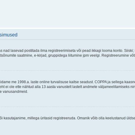
üsimused
as nad lasevad postitada ilma registreerimiseta või pead ikkagi looma konto. Siiski;
rivaatsõnumite saatmine, e-kirjad, gruppidega liitumine jpm veelgi. Registreerumine 
 täidame me 1998.a. laste online turvalisuse kaitse seadust. COPPA ja sellega kaa
leht ei ole ette nähtud alla 13 aasta vanustelt lastelt andmete väljameelitamiseks 
akse vanusandmeid.
õi kasutajanime, millega üritasid registreeruda. Omanik võib olla keelustanud ülds