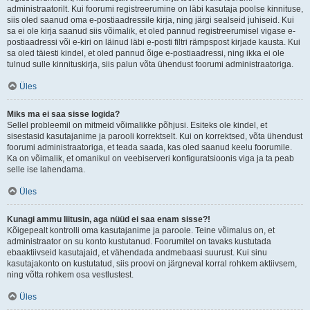
administraatorilt. Kui foorumi registreerumine on läbi kasutaja poolse kinnituse,
siis oled saanud oma e-postiaadressile kirja, ning järgi sealseid juhiseid. Kui
sa ei ole kirja saanud siis võimalik, et oled pannud registreerumisel vigase e-
postiaadressi või e-kiri on läinud läbi e-posti filtri rämpspost kirjade kausta. Kui
sa oled täiesti kindel, et oled pannud õige e-postiaadressi, ning ikka ei ole
tulnud sulle kinnituskirja, siis palun võta ühendust foorumi administraatoriga.
Üles
Miks ma ei saa sisse logida?
Sellel probleemil on mitmeid võimalikke põhjusi. Esiteks ole kindel, et
sisestasid kasutajanime ja parooli korrektselt. Kui on korrektsed, võta ühendust
foorumi administraatoriga, et teada saada, kas oled saanud keelu foorumile.
Ka on võimalik, et omanikul on veebiserveri konfiguratsioonis viga ja ta peab
selle ise lahendama.
Üles
Kunagi ammu liitusin, aga nüüd ei saa enam sisse?!
Kõigepealt kontrolli oma kasutajanime ja paroole. Teine võimalus on, et
administraator on su konto kustutanud. Foorumitel on tavaks kustutada
ebaaktiivseid kasutajaid, et vähendada andmebaasi suurust. Kui sinu
kasutajakonto on kustutatud, siis proovi on järgneval korral rohkem aktiivsem,
ning võtta rohkem osa vestlustest.
Üles