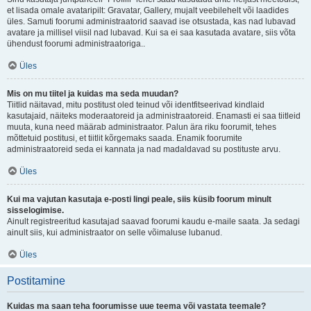
et lisada omale avataripilt: Gravatar, Gallery, mujalt veebilehelt või laadides
üles. Samuti foorumi administraatorid saavad ise otsustada, kas nad lubavad
avatare ja millisel viisil nad lubavad. Kui sa ei saa kasutada avatare, siis võta
ühendust foorumi administraatoriga..
Üles
Mis on mu tiitel ja kuidas ma seda muudan?
Tiitlid näitavad, mitu postitust oled teinud või identfitseerivad kindlaid
kasutajaid, näiteks moderaatoreid ja administraatoreid. Enamasti ei saa tiitleid
muuta, kuna need määrab administraator. Palun ära riku foorumit, tehes
mõttetuid postitusi, et tiitlit kõrgemaks saada. Enamik foorumite
administraatoreid seda ei kannata ja nad madaldavad su postituste arvu.
Üles
Kui ma vajutan kasutaja e-posti lingi peale, siis küsib foorum minult
sisselogimise.
Ainult registreeritud kasutajad saavad foorumi kaudu e-maile saata. Ja sedagi
ainult siis, kui administraator on selle võimaluse lubanud.
Üles
Postitamine
Kuidas ma saan teha foorumisse uue teema või vastata teemale?