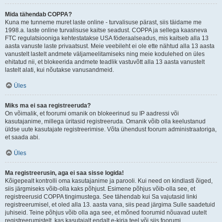
Mida tähendab COPPA?
Kuna me tunneme muret laste online - turvalisuse pärast, siis täidame me
1998.a. laste online turvalisuse kaitse seadust. COPPA ja sellega kaasneva
FTC regulatsiooniga kehtestatakse USA föderaalseadus, mis kaitseb alla 13
aasta vanuste laste privaatsust. Meie veebileht ei ole ette nähtud alla 13 aasta
vanustelt lastelt andmete väljameelitamiseks ning meie kodulehed on üles
ehitatud nii, et blokeerida andmete teadlik vastuvõtt alla 13 aasta vanustelt
lastelt alati, kui nõutakse vanusandmeid.
Üles
Miks ma ei saa registreeruda?
On võimalik, et foorumi omanik on blokeerinud su IP aadressi või
kasutajanime, millega üritasid registreeruda. Omanik võib olla keelustanud
üldse uute kasutajate registreerimise. Võta ühendust foorum administraatoriga,
et saada abi.
Üles
Ma registreerusin, aga ei saa sisse logida!
Kõigepealt kontrolli oma kasutajanime ja parooli. Kui need on kindlasti õiged,
siis järgmiseks võib-olla kaks põhjust. Esimene põhjus võib-olla see, et
registreerusid COPPA tingimustega. See tähendab kui Sa vajutasid linki
registreerumisel, et oled alla 13. aasta vana, siis pead järgima Sulle saadetuid
juhiseid. Teine põhjus võib olla aga see, et mõned foorumid nõuavad uutelt
registreerumistelt, kas kasutajalt endalt e-kirja teel või siis foorumi