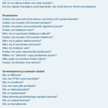
Mis on mu tiitel ja kuidas ma seda muudan?
Kui ma vajutan kasutaja e-posti lingi peale, siis küsib foorum minult sisselogimise.
Postitamine
Kuidas ma saan teha foorumisse uue teema või vastata teemale?
Kuidas ma muudan või kustutan postitusi?
Kuidas ma panen oma postitusele signatuuri juurde?
Kuidas ma hääletuse teen?
Miks ma ei saa lisada hääletuse valikuid?
Kuidas ma muudan või kustutan hääletuse?
Miks ma ei pääse alafoorumisse?
Miks ma ei saa lisada manuseid?
Miks ma hoiatuse sain?
Kuidas ma saan raporteerida postitusest?
Milleks on “Salvesta” nupp postitamise juures?
Miks peab mu postitust heaks kiitma?
Kuidas ma tõstatan oma teemat?
Vormindamine ja teemade tüübid
Mis on BBkood?
Kas ma HTMLi saan kasutada?
Mis on emotikoni?
Kas ma saan pilte postitada?
Mis on üldteadaanded?
Mis on teadeanded?
Mida tähendavad kleebisega märgitud teemad?
Mis on suletud teemad?
Mis on teemaikoonid