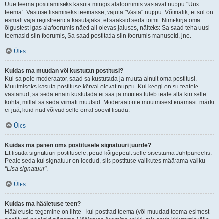
Uue teema postitamiseks kasuta mingis alafoorumis vastavat nuppu "Uus
teema". Vastuse lisamiseks teemasse, vajuta "Vasta" nuppu. Võimalik, et sul on
esmalt vaja registreerida kasutajaks, et saaksid seda toimi. Nimekirja oma
õigustest igas alafoorumis näed all olevas jaluses, näiteks: Sa saad teha uusi
teemasid siin foorumis, Sa saad postitada siin foorumis manuseid, jne.
Üles
Kuidas ma muudan või kustutan postitusi?
Kui sa pole moderaator, saad sa kustutada ja muuta ainult oma postitusi.
Muutmiseks kasuta postituse kõrval olevat nuppu. Kui keegi on su teatele
vastanud, sa seda enam kustutada ei saa ja muutes tuleb teate alla kiri selle
kohta, millal sa seda viimati muutsid. Moderaatorite muutmisest enamasti märki
ei jää, kuid nad võivad selle omal soovil lisada.
Üles
Kuidas ma panen oma postitusele signatuuri juurde?
Et lisada signatuuri postitusele, pead kõigepealt selle sisestama Juhtpaneelis.
Peale seda kui signatuur on loodud, siis postituse valikutes määrama valiku
"Lisa signatuur"
.
Üles
Kuidas ma hääletuse teen?
Hääletuste tegemine on lihte - kui postitad teema (või muudad teema esimest