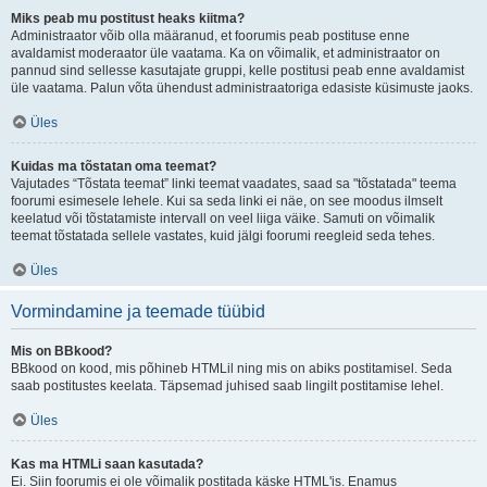
Miks peab mu postitust heaks kiitma?
Administraator võib olla määranud, et foorumis peab postituse enne
avaldamist moderaator üle vaatama. Ka on võimalik, et administraator on
pannud sind sellesse kasutajate gruppi, kelle postitusi peab enne avaldamist
üle vaatama. Palun võta ühendust administraatoriga edasiste küsimuste jaoks.
Üles
Kuidas ma tõstatan oma teemat?
Vajutades “Tõstata teemat” linki teemat vaadates, saad sa "tõstatada" teema
foorumi esimesele lehele. Kui sa seda linki ei näe, on see moodus ilmselt
keelatud või tõstatamiste intervall on veel liiga väike. Samuti on võimalik
teemat tõstatada sellele vastates, kuid jälgi foorumi reegleid seda tehes.
Üles
Vormindamine ja teemade tüübid
Mis on BBkood?
BBkood on kood, mis põhineb HTMLil ning mis on abiks postitamisel. Seda
saab postitustes keelata. Täpsemad juhised saab lingilt postitamise lehel.
Üles
Kas ma HTMLi saan kasutada?
Ei. Siin foorumis ei ole võimalik postitada käske HTML'is. Enamus