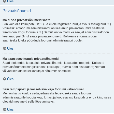
Üles
Privaatsõnumid
Ma ei saa privaatsõnumeid saata!
Siin võib olla kolm põhjust; 1.) Sa ei ole registreerunud ja / või sisseloginud. 2.)
Võimalik, et foorumi administraator on keelanud privaatsõnumite saatmise
funktsiooni kogu foorumis. 3.) Samuti on võimalik ka see, et administraator on
keelanud just Sinul saata privaatsõnumeid. Rohkema informatsiooni
saamiseks tuleks pöörduda foorumi administraatori poole.
Üles
Ma saan soovimatuid privaatsõnumeid!
Saad blokeerida kasutajaid privaatsõnumid, kasutades reegleid. Kui saad
privaatsõnumeid mingilt kindlalt kasutajalt, teavita administraatorit; Nemad
võivad keelata sellel kasutajal sõnumite saatmise.
Üles
Sain rämpsposti ja/või solvava kirja foorumi vahendusel!
Meil on kahju kuulda seda, edasiseks tegevuseks saada foorumi
administraatorile koopia kogu kirjast ja loodetavasti kasutab ta enda käsutuses
olevaid meetmeid selle lõpetamiseks.
Üles