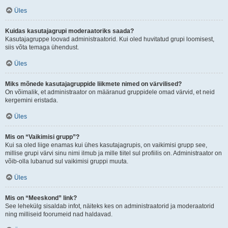
Üles
Kuidas kasutajagrupi moderaatoriks saada?
Kasutajagruppe loovad administraatorid. Kui oled huvitatud grupi loomisest,
siis võta temaga ühendust.
Üles
Miks mõnede kasutajagruppide liikmete nimed on värvilised?
On võimalik, et administraator on määranud gruppidele omad värvid, et neid
kergemini eristada.
Üles
Mis on “Vaikimisi grupp”?
Kui sa oled liige enamas kui ühes kasutajagrupis, on vaikimisi grupp see,
millise grupi värvi sinu nimi ilmub ja mille tiitel sul profiilis on. Administraator on
võib-olla lubanud sul vaikimisi gruppi muuta.
Üles
Mis on “Meeskond” link?
See lehekülg sisaldab infot, näiteks kes on administraatorid ja moderaatorid
ning milliseid foorumeid nad haldavad.