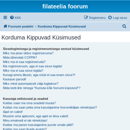
filateelia foorum
KKK
Registreeru
Logi sisse
O
Foorumi pealeht
Korduma Kippuvad Küsimused
t
Korduma Kippuvad Küsimused
s
i
Sisselogimisega ja registreerumisega seotud küsimused
Miks ma pean üldse registreeruma?
Mida tähendab COPPA?
Miks ma ei saa registreeruda?
Ma registreerusin, aga ei saa sisse logida!
Miks ma ei saa sisse logida?
Kunagi ammu liitusin, aga nüüd ei saa enam sisse?!
Kaotasin parooli!
Miks mind automaatselt välja logitakse?
Mida teeb link nimega “Kustuta kõik foorumi küpsised”?
Kasutaja eelistused ja seaded
Kuidas saan ma oma seadeid muuta?
Kuidas ma saan peita oma kasutajanime foorumilolijate nimekirjast?
Ajad on valed!
Muutsin oma ajatsooni, aga ajad on ikka valed!
Minu emakeelt ei ole nimekirjas!
Kuidas ma panen kasutajanime juurde omale pildi?
Kuidas ma saan lisada avatari?