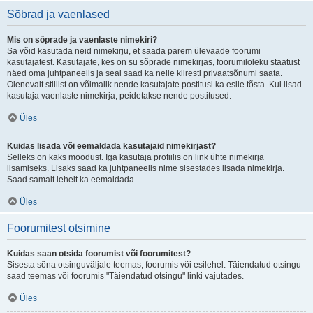
Sõbrad ja vaenlased
Mis on sõprade ja vaenlaste nimekiri?
Sa võid kasutada neid nimekirju, et saada parem ülevaade foorumi
kasutajatest. Kasutajate, kes on su sõprade nimekirjas, foorumiloleku staatust
näed oma juhtpaneelis ja seal saad ka neile kiiresti privaatsõnumi saata.
Olenevalt stiilist on võimalik nende kasutajate postitusi ka esile tõsta. Kui lisad
kasutaja vaenlaste nimekirja, peidetakse nende postitused.
Üles
Kuidas lisada või eemaldada kasutajaid nimekirjast?
Selleks on kaks moodust. Iga kasutaja profiilis on link ühte nimekirja
lisamiseks. Lisaks saad ka juhtpaneelis nime sisestades lisada nimekirja.
Saad samalt lehelt ka eemaldada.
Üles
Foorumitest otsimine
Kuidas saan otsida foorumist või foorumitest?
Sisesta sõna otsinguväljale teemas, foorumis või esilehel. Täiendatud otsingu
saad teemas või foorumis "Täiendatud otsingu" linki vajutades.
Üles