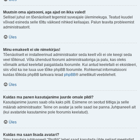
Muutsin oma ajatsooni, aga ajad on ikka valed!
Sellisel juhul on tõenäoliselt tegemist suveajale üleminekuga. Teatud kuudel
võivad esineda selle tõttu väiksed nihked kellaajas. Palun teavita probleemist
administraatorit.
Üles
Minu emakeelt ei ole nimekirjas!
Tõenäoliselt ei installeerinud administraator seda keelt või ei ole keegi seda
veel tõlkinud. Võta ühendust foorumi administraatoriga ja palu, kas oleks
võimalik antud keelefail paigaldada foorumile. Kui antud keelefaili ei eksisteeri,
siis võid ka ise luua uue tõlke phpBB foorumile. Rohkemat informatsiooni
kuidas tõlkida phpBB tarkvara leiad
phpBB
® ametlikult veebilehelt.
Üles
Kuidas ma panen kasutajanime juurde omale pildi?
Kasutajanime juures saab olla kaks pilti. Esimene on seotud tiitliga ja selle
määrab administraator. Teine on avatar ja selle saad ise panna
Juhtpaneel
i alt
(kui avataride kasutamine pole foorumis keelatud).
Üles
Kuidas ma saan lisada avatari?
Sinu kasutaja juhtpaneeli “Profiili” lehel saad kasutada ühte neljast meetodist,