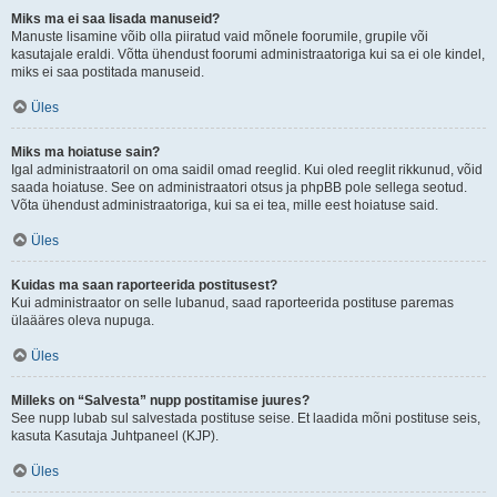
Miks ma ei saa lisada manuseid?
Manuste lisamine võib olla piiratud vaid mõnele foorumile, grupile või
kasutajale eraldi. Võtta ühendust foorumi administraatoriga kui sa ei ole kindel,
miks ei saa postitada manuseid.
Üles
Miks ma hoiatuse sain?
Igal administraatoril on oma saidil omad reeglid. Kui oled reeglit rikkunud, võid
saada hoiatuse. See on administraatori otsus ja phpBB pole sellega seotud.
Võta ühendust administraatoriga, kui sa ei tea, mille eest hoiatuse said.
Üles
Kuidas ma saan raporteerida postitusest?
Kui administraator on selle lubanud, saad raporteerida postituse paremas
ülaääres oleva nupuga.
Üles
Milleks on “Salvesta” nupp postitamise juures?
See nupp lubab sul salvestada postituse seise. Et laadida mõni postituse seis,
kasuta Kasutaja Juhtpaneel (KJP).
Üles