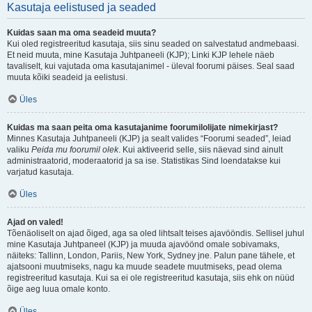
Kasutaja eelistused ja seaded
Kuidas saan ma oma seadeid muuta?
Kui oled registreeritud kasutaja, siis sinu seaded on salvestatud andmebaasi.
Et neid muuta, mine Kasutaja Juhtpaneeli (KJP); Linki KJP lehele näeb
tavaliselt, kui vajutada oma kasutajanimel - üleval foorumi päises. Seal saad
muuta kõiki seadeid ja eelistusi.
Üles
Kuidas ma saan peita oma kasutajanime foorumilolijate nimekirjast?
Minnes Kasutaja Juhtpaneeli (KJP) ja sealt valides “Foorumi seaded”, leiad
valiku
Peida mu foorumil olek
. Kui aktiveerid selle, siis näevad sind ainult
administraatorid, moderaatorid ja sa ise. Statistikas Sind loendatakse kui
varjatud kasutaja.
Üles
Ajad on valed!
Tõenäoliselt on ajad õiged, aga sa oled lihtsalt teises ajavööndis. Sellisel juhul
mine Kasutaja Juhtpaneel (KJP) ja muuda ajavöönd omale sobivamaks,
näiteks: Tallinn, London, Pariis, New York, Sydney jne. Palun pane tähele, et
ajatsooni muutmiseks, nagu ka muude seadete muutmiseks, pead olema
registreeritud kasutaja. Kui sa ei ole registreeritud kasutaja, siis ehk on nüüd
õige aeg luua omale konto.
Üles