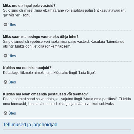
Miks mu otsingul pole vasteid?
Su otsing oli ilmselt liiga ebamäärane või sisaldas palju tihtikasutatavaid (nt.
"ja" või "ei") sõnu.
Üles
Miks saan ma otsingu vastuseks tühja lehe?
Sinu otsingul oli veebiserveri jaoks liiga palju vasteid. Kasutaja “täiendatud
otsing” funktsiooni, et olla rohkem täpsem.
Üles
Kuidas ma otsin kasutajaid?
Külastage liikmete nimekirja ja klõpsake lingil "Leia liige".
Üles
Kuidas ma leian omaenda postitused või teemad?
Enda postitusi saad sa vaadata, kui vajutad lingil “Vaata oma postitusi”. Et leida
oma teemasid, kasuta täiendatud otsingut ja määra valikud sobivaks.
Üles
Tellimused ja järjehoidjad