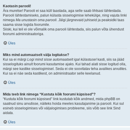
Kaotasin parooli!
Ära muretse! Parooli ei saa küll taastada, aga selle saab lihtsasi lähtestada.
Parooli lähtestamiseks, palun külasta sisselogimise lehekülge, ning vajuta linki
nimega
Ma unustasin oma parooli
. Jälgi järgnevaid juhiseid ja peaksidki taas
saama sisse logida foorumile.
Siiski, kui teil ei ole võimalik oma parooli lähtestada, siis palun võta ühendust
foorumi administraatoriga.
Üles
Miks mind automaatselt välja logitakse?
Kui sa ei märgi
Logi mind sisse automaatselt igal külastusel
kasti, siis sa jääd
sisselogituks ainult foorumi kasutamise ajaks. Kui tahad alati sisse logitud olla,
märgi see kastike sisselogimisel. Seda ei ole soovitatav teha avalikes arvutites.
Kui sa ei näe seda kastikest, on administraator selle keelanud.
Üles
Mida teeb link nimega “Kustuta kõik foorumi küpsised”?
“Kustuta kõik foorumi küpsised” link kustutab kõik andmed, mida phpBB on
saatnud sinu arvutisse, näiteks hoida meeles kasutajanime ja parooli. Kui sul
esineb sisselogimises või väljalogimises probleeme, siis võib see link Sind
aidata.
Üles