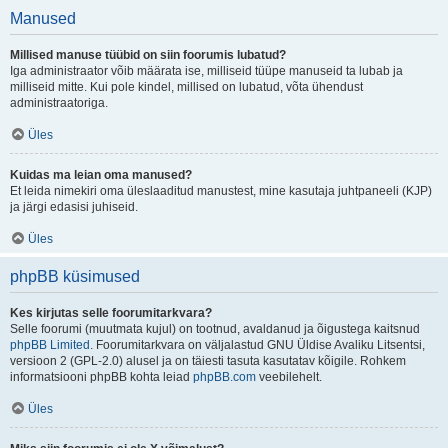
Manused
Millised manuse tüübid on siin foorumis lubatud?
Iga administraator võib määrata ise, milliseid tüüpe manuseid ta lubab ja
milliseid mitte. Kui pole kindel, millised on lubatud, võta ühendust
administraatoriga.
Üles
Kuidas ma leian oma manused?
Et leida nimekiri oma üleslaaditud manustest, mine kasutaja juhtpaneeli (KJP)
ja järgi edasisi juhiseid.
Üles
phpBB küsimused
Kes kirjutas selle foorumitarkvara?
Selle foorumi (muutmata kujul) on tootnud, avaldanud ja õigustega kaitsnud
phpBB Limited
. Foorumitarkvara on väljalastud GNU Üldise Avaliku Litsentsi,
versioon 2 (GPL-2.0) alusel ja on täiesti tasuta kasutatav kõigile. Rohkem
informatsiooni phpBB kohta leiad
phpBB.com
veebilehelt.
Üles