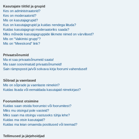
Kasutajate tiitlid ja grupid
Kes on administraatorid?
Kes on moderaatorid?
Mis on kasutajagrupid?
Kus on kasutajagrupid ja kuidas nendega liituda?
Kuidas kasutajagrupi moderaatoriks saada?
Miks mõnede kasutajagruppide liikmete nimed on värvilised?
Mis on “Vaikimisi grupp”?
Mis on “Meeskond” link?
Privaatsõnumid
Ma ei saa privaatsõnumeid saata!
Ma saan soovimatuid privaatsõnumeid!
Sain rämpsposti ja/või solvava kirja foorumi vahendusel!
Sõbrad ja vaenlased
Mis on sõprade ja vaenlaste nimekiri?
Kuidas lisada või eemaldada kasutajaid nimekirjast?
Foorumitest otsimine
Kuidas saan otsida foorumist või foorumitest?
Miks mu otsingul pole vasteid?
Miks saan ma otsingu vastuseks tühja lehe?
Kuidas ma otsin kasutajaid?
Kuidas ma leian omaenda postitused või teemad?
Tellimused ja järjehoidjad