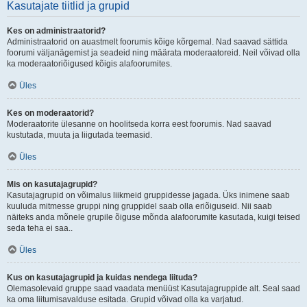
Kasutajate tiitlid ja grupid
Kes on administraatorid?
Administraatorid on auastmelt foorumis kõige kõrgemal. Nad saavad sättida
foorumi väljanägemist ja seadeid ning määrata moderaatoreid. Neil võivad olla
ka moderaatoriõigused kõigis alafoorumites.
Üles
Kes on moderaatorid?
Moderaatorite ülesanne on hoolitseda korra eest foorumis. Nad saavad
kustutada, muuta ja liigutada teemasid.
Üles
Mis on kasutajagrupid?
Kasutajagrupid on võimalus liikmeid gruppidesse jagada. Üks inimene saab
kuuluda mitmesse gruppi ning gruppidel saab olla eriõiguseid. Nii saab
näiteks anda mõnele grupile õiguse mõnda alafoorumite kasutada, kuigi teised
seda teha ei saa..
Üles
Kus on kasutajagrupid ja kuidas nendega liituda?
Olemasolevaid gruppe saad vaadata menüüst Kasutajagruppide alt. Seal saad
ka oma liitumisavalduse esitada. Grupid võivad olla ka varjatud.