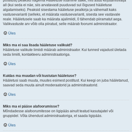
postitust) peaksid nägema
Hääletuse lisamine
sakki, mis asub kirjutamisvälja
all (kui seda ei näe, siis arvatavasti puuduvad sul õigused hääletuse
algatamiseks). Peaksid sisestama hääletuse pealkirja ja vähemalt kaks
vastusevarianti (selleks, et määrata vastusevarianti, sisesta see vastavale
reale. Hääletusele saab ka määrata ajalimiidi, 0 tähendab piiramatut aega.
Valikvastuste arv võib olla piiratud, selle määrab foorumi administraator.
Üles
Miks ma ei saa lisada hääletuse valikuid?
Hääletuse valikute limiidi määrab administraator. Kui tunned vajadust ületada
seda limiiti, kontakteeru administraatoriga.
Üles
Kuidas ma muudan või kustutan hääletuse?
Hääletusi saab muuta, muutes esimest postitust. Kui keegi on juba hääletanud,
saavad seda muuta ainult moderaatorid ja administraatorid.
Üles
Miks ma ei pääse alafoorumisse?
Mõndadesse alafoorumitesse on ligipääs ainult teatud kasutajatel või
gruppidel. Võta ühendust administraatoriga, et saada ligipääs.
Üles