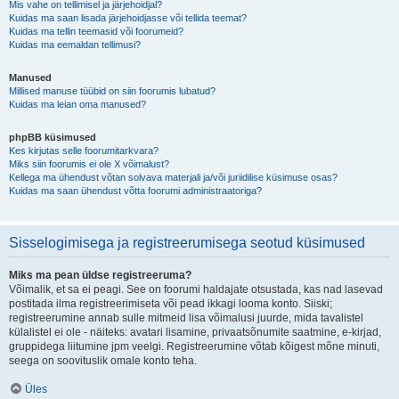
Mis vahe on tellimisel ja järjehoidjal?
Kuidas ma saan lisada järjehoidjasse või tellida teemat?
Kuidas ma tellin teemasid või foorumeid?
Kuidas ma eemaldan tellimusi?
Manused
Millised manuse tüübid on siin foorumis lubatud?
Kuidas ma leian oma manused?
phpBB küsimused
Kes kirjutas selle foorumitarkvara?
Miks siin foorumis ei ole X võimalust?
Kellega ma ühendust võtan solvava materjali ja/või juriidilise küsimuse osas?
Kuidas ma saan ühendust võtta foorumi administraatoriga?
Sisselogimisega ja registreerumisega seotud küsimused
Miks ma pean üldse registreeruma?
Võimalik, et sa ei peagi. See on foorumi haldajate otsustada, kas nad lasevad
postitada ilma registreerimiseta või pead ikkagi looma konto. Siiski;
registreerumine annab sulle mitmeid lisa võimalusi juurde, mida tavalistel
külalistel ei ole - näiteks: avatari lisamine, privaatsõnumite saatmine, e-kirjad,
gruppidega liitumine jpm veelgi. Registreerumine võtab kõigest mõne minuti,
seega on soovituslik omale konto teha.
Üles