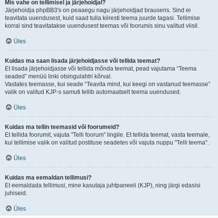
Mis vahe on tellimisel ja järjehoidjal?
Järjehoidja phpBB3's on peaaegu nagu järjehoidjad brauseris. Sind ei
teavitata uuendusest, kuid saad tulla kiiresti teema juurde tagasi. Tellimise
korral sind teavitatakse uuendusest teemas või foorumis sinu valitud viisil.
Üles
Kuidas ma saan lisada järjehoidjasse või tellida teemat?
Et lisada järjehoidjasse või tellida mõnda teemat, pead vajutama “Teema
seaded” menüü linki otsingulahtri kõrval.
Vastates teemasse, kui seade “Teavita mind, kui keegi on vastanud teemasse”
valik on valitud KJP-s samuti tellib automaatselt teema uuendused.
Üles
Kuidas ma tellin teemasid või foorumeid?
Et tellida foorumit, vajuta "Telli foorum" lingile. Et tellida teemat, vasta teemale,
kui tellimise valik on valitud postituse seadetes või vajuta nuppu "Telli teema".
Üles
Kuidas ma eemaldan tellimusi?
Et eemaldada tellimusi, mine kasutaja juhtpaneeli (KJP), ning järgi edasisi
juhiseid.
Üles