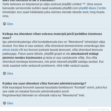
Miks siin foorumis ei ole X võimalust?
Selle tarkvara on kirjutanud ja välja andnud phpBB Limited ™. Oma soove
tulevaste versioonide suhtes saad avaldada phpBB.com
phpBB Ideas Centre
leheküljel, kus saad hääletada juba olemas olevate ideede eest, ning lisada
oma.
Üles
Kellega ma ühendust võtan solvava materjali ja/või juriidilise küsimuse
osas?
Iga administraatoriga võid kontakteeruda kes on “Meeskond” leheküljel välja
toodud. Kui ikka ei saa vastust, võta ühendust domeeninime omanikuga (tee
whois käsk
) või kui foorum jookseb tasuta teenusel, võta ühendust teenuse
pakkujaga. Palun pane tähele, phpBB grupil ei ole
absoluutselt midagi
pistmist nendes küsimustes
ja teda ei saa vastutusele võtta. Ära võta
ühendust nendega küsimuses, mis pole otseselt phpBB saidiga seotud. Kui
siiski saadad neile sedasorti probleemi, võid mitte vastust saada.
Üles
Kuidas ma saan ühendust võtta foorumi administraatoriga?
Kõik kasutajad foorumil saavad kasutada funktsiooni “Kontakt” vormi, juhul kui
see valik on lubatud foorumi administraatori poolt.
Registreeritud liikmetel on võimalik näha ka “Meeskond” linki.
Üles