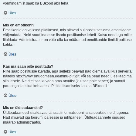
vormindamist saab ka BBkood abil teha.
Üles
Mis on emotikoni?
Emotikonid on väiksed pildikesed, mis aitavad sul postituses oma emotsioone
väljendada. Neid saad teatesse lisada postitamise lehelt. Katsu nendega mitte
liialdada. Administraator on võib-olla ka määranud emotikonide limiidi potituse
kohta.
Üles
Kas ma saan pilte postitada?
Pilte saab postitusse kuvada, aga selleks peavad nad olema avalikus serveris,
näiteks http://www.sinudomeen.ee/minu-pilt.gif. või sa pead need üles laadima
siia lehele. Neid ei saa kuvada oma arvutist (kui see pole server) ja samuti
parooliga kaitstud kohtadest. Piltide lisamiseks kasuta BBkood'i.
Üles
Mis on üldteadaanded?
Üldteadaanded sisaldavad tähtsat informatsiooni ja sa peaksid neid lugema.
Nad ilmuvad iga foorumi päisesse ja juhtpaneeli. Üldteadaannete õigused
määrab administraator.
Üles