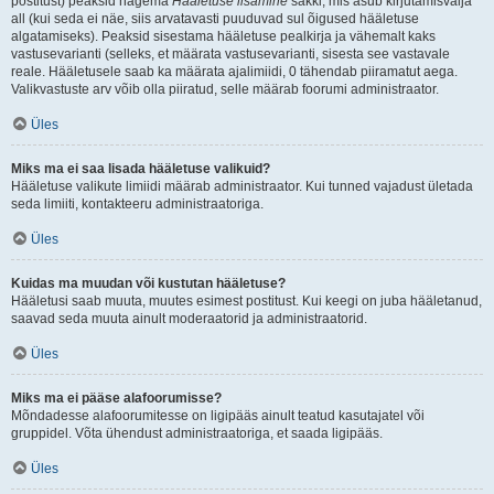
postitust) peaksid nägema
Hääletuse lisamine
sakki, mis asub kirjutamisvälja
all (kui seda ei näe, siis arvatavasti puuduvad sul õigused hääletuse
algatamiseks). Peaksid sisestama hääletuse pealkirja ja vähemalt kaks
vastusevarianti (selleks, et määrata vastusevarianti, sisesta see vastavale
reale. Hääletusele saab ka määrata ajalimiidi, 0 tähendab piiramatut aega.
Valikvastuste arv võib olla piiratud, selle määrab foorumi administraator.
Üles
Miks ma ei saa lisada hääletuse valikuid?
Hääletuse valikute limiidi määrab administraator. Kui tunned vajadust ületada
seda limiiti, kontakteeru administraatoriga.
Üles
Kuidas ma muudan või kustutan hääletuse?
Hääletusi saab muuta, muutes esimest postitust. Kui keegi on juba hääletanud,
saavad seda muuta ainult moderaatorid ja administraatorid.
Üles
Miks ma ei pääse alafoorumisse?
Mõndadesse alafoorumitesse on ligipääs ainult teatud kasutajatel või
gruppidel. Võta ühendust administraatoriga, et saada ligipääs.
Üles