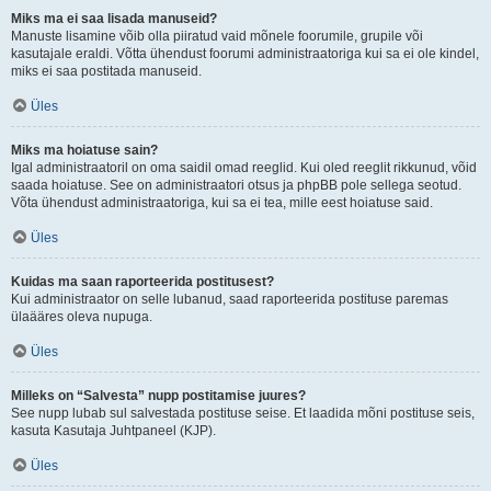
Miks ma ei saa lisada manuseid?
Manuste lisamine võib olla piiratud vaid mõnele foorumile, grupile või
kasutajale eraldi. Võtta ühendust foorumi administraatoriga kui sa ei ole kindel,
miks ei saa postitada manuseid.
Üles
Miks ma hoiatuse sain?
Igal administraatoril on oma saidil omad reeglid. Kui oled reeglit rikkunud, võid
saada hoiatuse. See on administraatori otsus ja phpBB pole sellega seotud.
Võta ühendust administraatoriga, kui sa ei tea, mille eest hoiatuse said.
Üles
Kuidas ma saan raporteerida postitusest?
Kui administraator on selle lubanud, saad raporteerida postituse paremas
ülaääres oleva nupuga.
Üles
Milleks on “Salvesta” nupp postitamise juures?
See nupp lubab sul salvestada postituse seise. Et laadida mõni postituse seis,
kasuta Kasutaja Juhtpaneel (KJP).
Üles