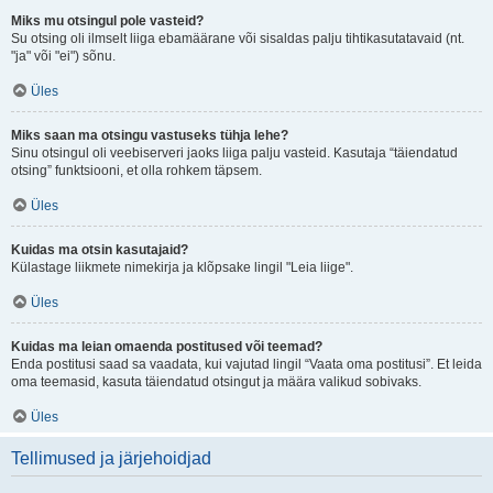
Miks mu otsingul pole vasteid?
Su otsing oli ilmselt liiga ebamäärane või sisaldas palju tihtikasutatavaid (nt.
"ja" või "ei") sõnu.
Üles
Miks saan ma otsingu vastuseks tühja lehe?
Sinu otsingul oli veebiserveri jaoks liiga palju vasteid. Kasutaja “täiendatud
otsing” funktsiooni, et olla rohkem täpsem.
Üles
Kuidas ma otsin kasutajaid?
Külastage liikmete nimekirja ja klõpsake lingil "Leia liige".
Üles
Kuidas ma leian omaenda postitused või teemad?
Enda postitusi saad sa vaadata, kui vajutad lingil “Vaata oma postitusi”. Et leida
oma teemasid, kasuta täiendatud otsingut ja määra valikud sobivaks.
Üles
Tellimused ja järjehoidjad