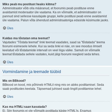
Miks peab mu postitust heaks kiitma?
Administraator võib olla määranud, et foorumis peab postituse enne
avaldamist moderaator üle vaatama. Ka on võimalik, et administraator on
pannud sind sellesse kasutajate gruppi, kelle postitusi peab enne avaldamist
üle vaatama. Palun võta ühendust administraatoriga edasiste küsimuste jaoks.
Üles
Kuidas ma tõstatan oma teemat?
Vajutades “Tõstata teemat” linki teemat vaadates, saad sa "tõstatada" teema
foorumi esimesele lehele. Kui sa seda linki ei näe, on see moodus ilmselt
keelatud või tõstatamiste intervall on veel liiga väike. Samuti on võimalik
teemat tõstatada sellele vastates, kuid jälgi foorumi reegleid seda tehes.
Üles
Vormindamine ja teemade tüübid
Mis on BBkood?
BBkood on kood, mis põhineb HTMLil ning mis on abiks postitamisel. Seda
saab postitustes keelata. Täpsemad juhised saab lingilt postitamise lehel.
Üles
Kas ma HTMLi saan kasutada?
Ei. Siin foorumis ei ole võimalik postitada käske HTML'is. Enamus