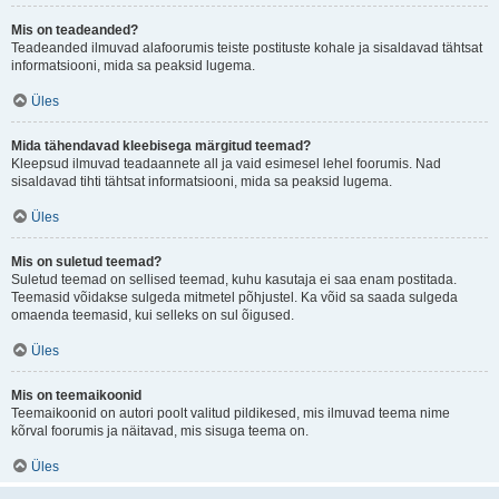
Mis on teadeanded?
Teadeanded ilmuvad alafoorumis teiste postituste kohale ja sisaldavad tähtsat
informatsiooni, mida sa peaksid lugema.
Üles
Mida tähendavad kleebisega märgitud teemad?
Kleepsud ilmuvad teadaannete all ja vaid esimesel lehel foorumis. Nad
sisaldavad tihti tähtsat informatsiooni, mida sa peaksid lugema.
Üles
Mis on suletud teemad?
Suletud teemad on sellised teemad, kuhu kasutaja ei saa enam postitada.
Teemasid võidakse sulgeda mitmetel põhjustel. Ka võid sa saada sulgeda
omaenda teemasid, kui selleks on sul õigused.
Üles
Mis on teemaikoonid
Teemaikoonid on autori poolt valitud pildikesed, mis ilmuvad teema nime
kõrval foorumis ja näitavad, mis sisuga teema on.
Üles