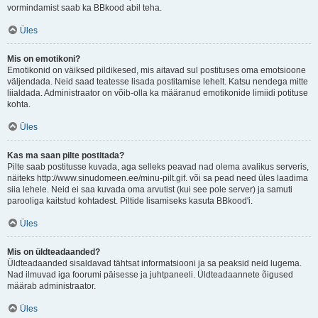
vormindamist saab ka BBkood abil teha.
Üles
Mis on emotikoni?
Emotikonid on väiksed pildikesed, mis aitavad sul postituses oma emotsioone
väljendada. Neid saad teatesse lisada postitamise lehelt. Katsu nendega mitte
liialdada. Administraator on võib-olla ka määranud emotikonide limiidi potituse
kohta.
Üles
Kas ma saan pilte postitada?
Pilte saab postitusse kuvada, aga selleks peavad nad olema avalikus serveris,
näiteks http://www.sinudomeen.ee/minu-pilt.gif. või sa pead need üles laadima
siia lehele. Neid ei saa kuvada oma arvutist (kui see pole server) ja samuti
parooliga kaitstud kohtadest. Piltide lisamiseks kasuta BBkood'i.
Üles
Mis on üldteadaanded?
Üldteadaanded sisaldavad tähtsat informatsiooni ja sa peaksid neid lugema.
Nad ilmuvad iga foorumi päisesse ja juhtpaneeli. Üldteadaannete õigused
määrab administraator.
Üles