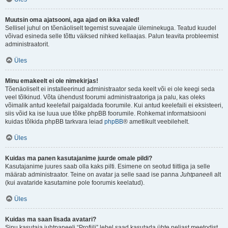
Muutsin oma ajatsooni, aga ajad on ikka valed!
Sellisel juhul on tõenäoliselt tegemist suveajale üleminekuga. Teatud kuudel
võivad esineda selle tõttu väiksed nihked kellaajas. Palun teavita probleemist
administraatorit.
Üles
Minu emakeelt ei ole nimekirjas!
Tõenäoliselt ei installeerinud administraator seda keelt või ei ole keegi seda
veel tõlkinud. Võta ühendust foorumi administraatoriga ja palu, kas oleks
võimalik antud keelefail paigaldada foorumile. Kui antud keelefaili ei eksisteeri,
siis võid ka ise luua uue tõlke phpBB foorumile. Rohkemat informatsiooni
kuidas tõlkida phpBB tarkvara leiad
phpBB
® ametlikult veebilehelt.
Üles
Kuidas ma panen kasutajanime juurde omale pildi?
Kasutajanime juures saab olla kaks pilti. Esimene on seotud tiitliga ja selle
määrab administraator. Teine on avatar ja selle saad ise panna
Juhtpaneel
i alt
(kui avataride kasutamine pole foorumis keelatud).
Üles
Kuidas ma saan lisada avatari?
Sinu kasutaja juhtpaneeli “Profiili” lehel saad kasutada ühte neljast meetodist,