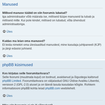
Manused
Millised manuse tüübid on siin foorumis lubatud?
Iga administraator võib määrata ise, milliseid tüüpe manuseid ta lubab ja
milliseid mitte. Kui pole kindel, millised on lubatud, võta ühendust
administraatoriga.
Üles
Kuidas ma leian oma manused?
Et leida nimekiri oma üleslaaditud manustest, mine kasutaja juhtpaneeli (KJP)
ja järgi edasisi juhiseid.
Üles
phpBB küsimused
Kes kirjutas selle foorumitarkvara?
Selle foorumi (muutmata kujul) on tootnud, avaldanud ja õigustega kaitsnud
phpBB Limited
. Foorumitarkvara on väljalastud GNU Üldise Avaliku Litsentsi,
versioon 2 (GPL-2.0) alusel ja on täiesti tasuta kasutatav kõigile. Rohkem
informatsiooni phpBB kohta leiad
phpBB.com
veebilehelt.
Üles