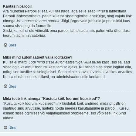
Kaotasin parooli!
Ära muretse! Parooli ei saa küll taastada, aga selle saab lihtsasi lähtestada.
Parooli lähtestamiseks, palun külasta sisselogimise lehekülge, ning vajuta linki
nimega
Ma unustasin oma parooli
. Jälgi järgnevaid juhiseid ja peaksidki taas
saama sisse logida foorumile.
Siiski, kui teil ei ole võimalik oma parooli lähtestada, siis palun võta ühendust
foorumi administraatoriga.
Üles
Miks mind automaatselt välja logitakse?
Kui sa ei märgi
Logi mind sisse automaatselt igal külastusel
kasti, siis sa jääd
sisselogituks ainult foorumi kasutamise ajaks. Kui tahad alati sisse logitud olla,
märgi see kastike sisselogimisel. Seda ei ole soovitatav teha avalikes arvutites.
Kui sa ei näe seda kastikest, on administraator selle keelanud.
Üles
Mida teeb link nimega “Kustuta kõik foorumi küpsised”?
“Kustuta kõik foorumi küpsised” link kustutab kõik andmed, mida phpBB on
saatnud sinu arvutisse, näiteks hoida meeles kasutajanime ja parooli. Kui sul
esineb sisselogimises või väljalogimises probleeme, siis võib see link Sind
aidata.
Üles