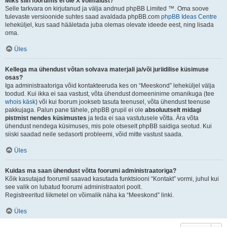
Miks siin foorumis ei ole X võimalust?
Selle tarkvara on kirjutanud ja välja andnud phpBB Limited ™. Oma soove
tulevaste versioonide suhtes saad avaldada phpBB.com
phpBB Ideas Centre
leheküljel, kus saad hääletada juba olemas olevate ideede eest, ning lisada
oma.
Üles
Kellega ma ühendust võtan solvava materjali ja/või juriidilise küsimuse
osas?
Iga administraatoriga võid kontakteeruda kes on “Meeskond” leheküljel välja
toodud. Kui ikka ei saa vastust, võta ühendust domeeninime omanikuga (tee
whois käsk
) või kui foorum jookseb tasuta teenusel, võta ühendust teenuse
pakkujaga. Palun pane tähele, phpBB grupil ei ole
absoluutselt midagi
pistmist nendes küsimustes
ja teda ei saa vastutusele võtta. Ära võta
ühendust nendega küsimuses, mis pole otseselt phpBB saidiga seotud. Kui
siiski saadad neile sedasorti probleemi, võid mitte vastust saada.
Üles
Kuidas ma saan ühendust võtta foorumi administraatoriga?
Kõik kasutajad foorumil saavad kasutada funktsiooni “Kontakt” vormi, juhul kui
see valik on lubatud foorumi administraatori poolt.
Registreeritud liikmetel on võimalik näha ka “Meeskond” linki.
Üles