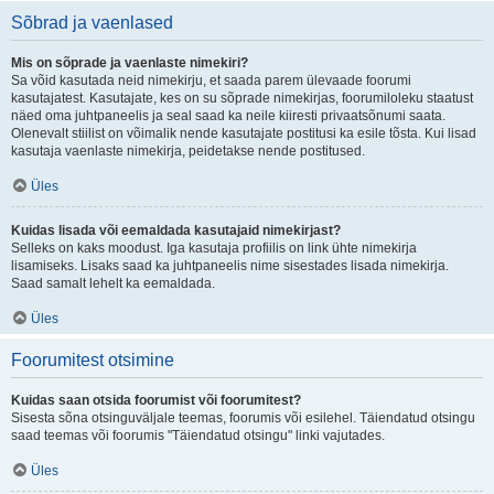
Sõbrad ja vaenlased
Mis on sõprade ja vaenlaste nimekiri?
Sa võid kasutada neid nimekirju, et saada parem ülevaade foorumi
kasutajatest. Kasutajate, kes on su sõprade nimekirjas, foorumiloleku staatust
näed oma juhtpaneelis ja seal saad ka neile kiiresti privaatsõnumi saata.
Olenevalt stiilist on võimalik nende kasutajate postitusi ka esile tõsta. Kui lisad
kasutaja vaenlaste nimekirja, peidetakse nende postitused.
Üles
Kuidas lisada või eemaldada kasutajaid nimekirjast?
Selleks on kaks moodust. Iga kasutaja profiilis on link ühte nimekirja
lisamiseks. Lisaks saad ka juhtpaneelis nime sisestades lisada nimekirja.
Saad samalt lehelt ka eemaldada.
Üles
Foorumitest otsimine
Kuidas saan otsida foorumist või foorumitest?
Sisesta sõna otsinguväljale teemas, foorumis või esilehel. Täiendatud otsingu
saad teemas või foorumis "Täiendatud otsingu" linki vajutades.
Üles