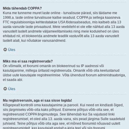
Mida tähendab COPPA?
Kuna me tunneme muret laste online - turvalisuse pärast, siis täidame me
1998.a. laste online turvalisuse kaitse seadust. COPPA ja sellega kaasneva
FTC regulatsiooniga kehtestatakse USA föderaalseadus, mis kaitseb alla 13
aasta vanuste laste privaatsust. Meie veebileht ei ole ette nähtud alla 13 aasta
vanustelt lastelt andmete väljameelitamiseks ning meie kodulehed on üles
ehitatud nii, et blokeerida andmete teadlik vastuvõtt alla 13 aasta vanustelt
lastelt alati, kui nõutakse vanusandmeid.
Üles
Miks ma ei saa registreeruda?
On võimalik, et foorumi omanik on blokeerinud su IP aadressi või
kasutajanime, millega üritasid registreeruda. Omanik võib olla keelustanud
üldse uute kasutajate registreerimise. Võta ühendust foorum administraatoriga,
et saada abi.
Üles
Ma registreerusin, aga ei saa sisse logida!
Kõigepealt kontrolli oma kasutajanime ja parooli. Kui need on kindlasti õiged,
siis järgmiseks võib-olla kaks põhjust. Esimene põhjus võib-olla see, et
registreerusid COPPA tingimustega. See tähendab kui Sa vajutasid linki
registreerumisel, et oled alla 13. aasta vana, siis pead järgima Sulle saadetuid
juhiseid. Teine põhjus võib olla aga see, et mõned foorumid nõuavad uutelt
registreerumistelt, kas kasutajalt endalt e-kirja teel või siis foorumi