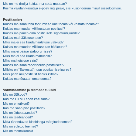
Mis on mu tiitel ja kuidas ma seda muudan?
Kui ma vajutan kasutaja e-posti lingi peale, siis küsib foorum minult sisselogimise.
Postitamine
Kuidas ma saan teha foorumisse uue teema või vastata teemale?
Kuidas ma muudan või kustutan postitusi?
Kuidas ma panen oma postitusele signatuuri juurde?
Kuidas ma hääletuse teen?
Miks ma ei saa lisada hääletuse valikuid?
Kuidas ma muudan või kustutan hääletuse?
Miks ma ei pääse alafoorumisse?
Miks ma ei saa lisada manuseid?
Miks ma hoiatuse sain?
Kuidas ma saan raporteerida postitusest?
Milleks on “Salvesta” nupp postitamise juures?
Miks peab mu postitust heaks kiitma?
Kuidas ma tõstatan oma teemat?
Vormindamine ja teemade tüübid
Mis on BBkood?
Kas ma HTMLi saan kasutada?
Mis on emotikoni?
Kas ma saan pilte postitada?
Mis on üldteadaanded?
Mis on teadeanded?
Mida tähendavad kleebisega märgitud teemad?
Mis on suletud teemad?
Mis on teemaikoonid