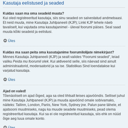
Kasutaja eelistused ja seaded
Kuidas saan ma oma seadeid muuta?
Kui oled registreeritud kasutaja, siis sinu seaded on salvestatud andmebaasi.
Et neid muuta, mine Kasutaja Juhtpaneeli (KJP); Linki KJP lehele näeb
tavaliselt, kui vajutada oma kasutajanimel - üleval foorumi päises. Seal saad
muuta kõiki seadeid ja eelistusi.
Üles
Kuidas ma saan peita oma kasutajanime foorumilolijate nimekirjast?
Minnes Kasutaja Juhtpaneeli (KJP) ja sealt valides “Foorumi seaded”, leiad
valiku
Peida mu foorumil olek
. Kui aktiveerid selle, siis näevad sind ainult
administraatorid, moderaatorid ja sa ise. Statistikas Sind loendatakse kui
varjatud kasutaja.
Üles
Ajad on valed!
Tõenäoliselt on ajad õiged, aga sa oled lihtsalt teises ajavööndis. Sellisel juhul
mine Kasutaja Juhtpaneel (KJP) ja muuda ajavöönd omale sobivamaks,
näiteks: Tallinn, London, Pariis, New York, Sydney jne. Palun pane tähele, et
ajatsooni muutmiseks, nagu ka muude seadete muutmiseks, pead olema
registreeritud kasutaja. Kui sa ei ole registreeritud kasutaja, siis ehk on nüüd
õige aeg luua omale konto.
Üles