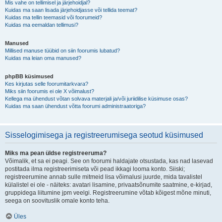
Mis vahe on tellimisel ja järjehoidjal?
Kuidas ma saan lisada järjehoidjasse või tellida teemat?
Kuidas ma tellin teemasid või foorumeid?
Kuidas ma eemaldan tellimusi?
Manused
Millised manuse tüübid on siin foorumis lubatud?
Kuidas ma leian oma manused?
phpBB küsimused
Kes kirjutas selle foorumitarkvara?
Miks siin foorumis ei ole X võimalust?
Kellega ma ühendust võtan solvava materjali ja/või juriidilise küsimuse osas?
Kuidas ma saan ühendust võtta foorumi administraatoriga?
Sisselogimisega ja registreerumisega seotud küsimused
Miks ma pean üldse registreeruma?
Võimalik, et sa ei peagi. See on foorumi haldajate otsustada, kas nad lasevad
postitada ilma registreerimiseta või pead ikkagi looma konto. Siiski;
registreerumine annab sulle mitmeid lisa võimalusi juurde, mida tavalistel
külalistel ei ole - näiteks: avatari lisamine, privaatsõnumite saatmine, e-kirjad,
gruppidega liitumine jpm veelgi. Registreerumine võtab kõigest mõne minuti,
seega on soovituslik omale konto teha.
Üles