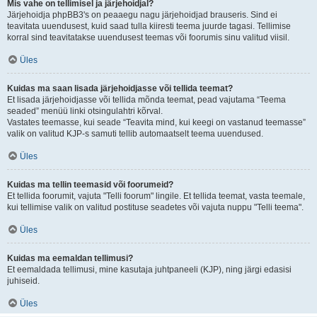
Mis vahe on tellimisel ja järjehoidjal?
Järjehoidja phpBB3's on peaaegu nagu järjehoidjad brauseris. Sind ei
teavitata uuendusest, kuid saad tulla kiiresti teema juurde tagasi. Tellimise
korral sind teavitatakse uuendusest teemas või foorumis sinu valitud viisil.
Üles
Kuidas ma saan lisada järjehoidjasse või tellida teemat?
Et lisada järjehoidjasse või tellida mõnda teemat, pead vajutama “Teema
seaded” menüü linki otsingulahtri kõrval.
Vastates teemasse, kui seade “Teavita mind, kui keegi on vastanud teemasse”
valik on valitud KJP-s samuti tellib automaatselt teema uuendused.
Üles
Kuidas ma tellin teemasid või foorumeid?
Et tellida foorumit, vajuta "Telli foorum" lingile. Et tellida teemat, vasta teemale,
kui tellimise valik on valitud postituse seadetes või vajuta nuppu "Telli teema".
Üles
Kuidas ma eemaldan tellimusi?
Et eemaldada tellimusi, mine kasutaja juhtpaneeli (KJP), ning järgi edasisi
juhiseid.
Üles