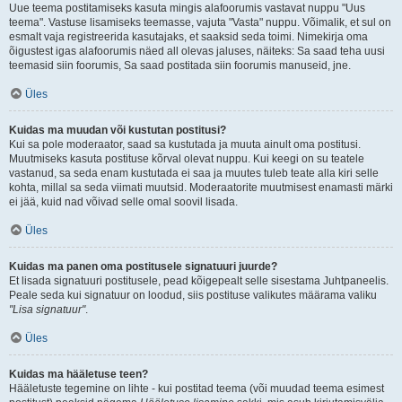
Uue teema postitamiseks kasuta mingis alafoorumis vastavat nuppu "Uus
teema". Vastuse lisamiseks teemasse, vajuta "Vasta" nuppu. Võimalik, et sul on
esmalt vaja registreerida kasutajaks, et saaksid seda toimi. Nimekirja oma
õigustest igas alafoorumis näed all olevas jaluses, näiteks: Sa saad teha uusi
teemasid siin foorumis, Sa saad postitada siin foorumis manuseid, jne.
Üles
Kuidas ma muudan või kustutan postitusi?
Kui sa pole moderaator, saad sa kustutada ja muuta ainult oma postitusi.
Muutmiseks kasuta postituse kõrval olevat nuppu. Kui keegi on su teatele
vastanud, sa seda enam kustutada ei saa ja muutes tuleb teate alla kiri selle
kohta, millal sa seda viimati muutsid. Moderaatorite muutmisest enamasti märki
ei jää, kuid nad võivad selle omal soovil lisada.
Üles
Kuidas ma panen oma postitusele signatuuri juurde?
Et lisada signatuuri postitusele, pead kõigepealt selle sisestama Juhtpaneelis.
Peale seda kui signatuur on loodud, siis postituse valikutes määrama valiku
"Lisa signatuur"
.
Üles
Kuidas ma hääletuse teen?
Hääletuste tegemine on lihte - kui postitad teema (või muudad teema esimest