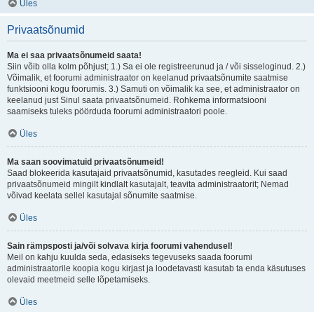
Üles
Privaatsõnumid
Ma ei saa privaatsõnumeid saata!
Siin võib olla kolm põhjust; 1.) Sa ei ole registreerunud ja / või sisseloginud. 2.)
Võimalik, et foorumi administraator on keelanud privaatsõnumite saatmise
funktsiooni kogu foorumis. 3.) Samuti on võimalik ka see, et administraator on
keelanud just Sinul saata privaatsõnumeid. Rohkema informatsiooni
saamiseks tuleks pöörduda foorumi administraatori poole.
Üles
Ma saan soovimatuid privaatsõnumeid!
Saad blokeerida kasutajaid privaatsõnumid, kasutades reegleid. Kui saad
privaatsõnumeid mingilt kindlalt kasutajalt, teavita administraatorit; Nemad
võivad keelata sellel kasutajal sõnumite saatmise.
Üles
Sain rämpsposti ja/või solvava kirja foorumi vahendusel!
Meil on kahju kuulda seda, edasiseks tegevuseks saada foorumi
administraatorile koopia kogu kirjast ja loodetavasti kasutab ta enda käsutuses
olevaid meetmeid selle lõpetamiseks.
Üles