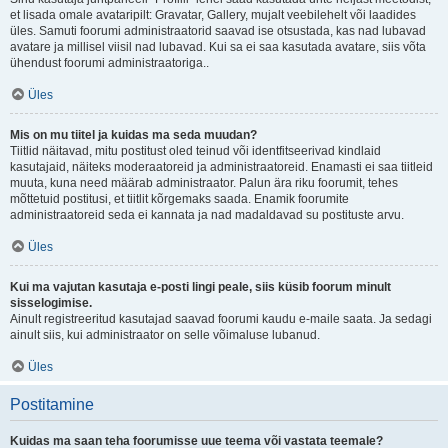
et lisada omale avataripilt: Gravatar, Gallery, mujalt veebilehelt või laadides
üles. Samuti foorumi administraatorid saavad ise otsustada, kas nad lubavad
avatare ja millisel viisil nad lubavad. Kui sa ei saa kasutada avatare, siis võta
ühendust foorumi administraatoriga..
Üles
Mis on mu tiitel ja kuidas ma seda muudan?
Tiitlid näitavad, mitu postitust oled teinud või identfitseerivad kindlaid
kasutajaid, näiteks moderaatoreid ja administraatoreid. Enamasti ei saa tiitleid
muuta, kuna need määrab administraator. Palun ära riku foorumit, tehes
mõttetuid postitusi, et tiitlit kõrgemaks saada. Enamik foorumite
administraatoreid seda ei kannata ja nad madaldavad su postituste arvu.
Üles
Kui ma vajutan kasutaja e-posti lingi peale, siis küsib foorum minult
sisselogimise.
Ainult registreeritud kasutajad saavad foorumi kaudu e-maile saata. Ja sedagi
ainult siis, kui administraator on selle võimaluse lubanud.
Üles
Postitamine
Kuidas ma saan teha foorumisse uue teema või vastata teemale?