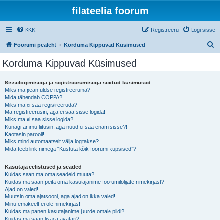
filateelia foorum
KKK
Registreeru
Logi sisse
O
Foorumi pealeht
Korduma Kippuvad Küsimused
t
Korduma Kippuvad Küsimused
s
i
Sisselogimisega ja registreerumisega seotud küsimused
Miks ma pean üldse registreeruma?
Mida tähendab COPPA?
Miks ma ei saa registreeruda?
Ma registreerusin, aga ei saa sisse logida!
Miks ma ei saa sisse logida?
Kunagi ammu liitusin, aga nüüd ei saa enam sisse?!
Kaotasin parooli!
Miks mind automaatselt välja logitakse?
Mida teeb link nimega “Kustuta kõik foorumi küpsised”?
Kasutaja eelistused ja seaded
Kuidas saan ma oma seadeid muuta?
Kuidas ma saan peita oma kasutajanime foorumilolijate nimekirjast?
Ajad on valed!
Muutsin oma ajatsooni, aga ajad on ikka valed!
Minu emakeelt ei ole nimekirjas!
Kuidas ma panen kasutajanime juurde omale pildi?
Kuidas ma saan lisada avatari?