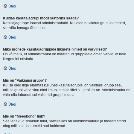
Üles
Kuidas kasutajagrupi moderaatoriks saada?
Kasutajagruppe loovad administraatorid. Kui oled huvitatud grupi loomisest,
siis võta temaga ühendust.
Üles
Miks mõnede kasutajagruppide liikmete nimed on värvilised?
On võimalik, et administraator on määranud gruppidele omad värvid, et neid
kergemini eristada.
Üles
Mis on “Vaikimisi grupp”?
Kui sa oled liige enamas kui ühes kasutajagrupis, on vaikimisi grupp see,
millise grupi värvi sinu nimi ilmub ja mille tiitel sul profiilis on. Administraator on
võib-olla lubanud sul vaikimisi gruppi muuta.
Üles
Mis on “Meeskond” link?
See lehekülg sisaldab infot, näiteks kes on administraatorid ja moderaatorid
ning milliseid foorumeid nad haldavad.