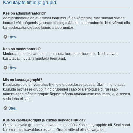
Kasutajate tiitlid ja grupid
Kes on administraatorid?
Administraatorid on auastmelt foorumis kõige kõrgemal. Nad saavad sättida
foorumi väljanägemist ja seadeid ning määrata moderaatoreid. Neil võivad olla
ka moderaatoriõigused kõigis alafoorumites.
Üles
Kes on moderaatorid?
Moderaatorite ülesanne on hoolitseda korra eest foorumis. Nad saavad
kustutada, muuta ja liigutada teemasid.
Üles
Mis on kasutajagrupid?
Kasutajagrupid on võimalus liikmeid gruppidesse jagada. Üks inimene saab
kuuluda mitmesse gruppi ning gruppidel saab olla eriõiguseid. Nii saab
näiteks anda mõnele grupile õiguse mõnda alafoorumite kasutada, kuigi teised
seda teha ei saa..
Üles
Kus on kasutajagrupid ja kuidas nendega liituda?
Olemasolevaid gruppe saad vaadata menüüst Kasutajagruppide alt. Seal saad
ka oma liitumisavalduse esitada. Grupid võivad olla ka varjatud.