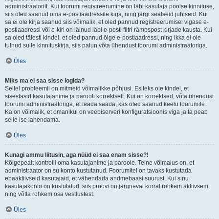
administraatorilt. Kui foorumi registreerumine on läbi kasutaja poolse kinnituse,
siis oled saanud oma e-postiaadressile kirja, ning järgi sealseid juhiseid. Kui
sa ei ole kirja saanud siis võimalik, et oled pannud registreerumisel vigase e-
postiaadressi või e-kiri on läinud läbi e-posti filtri rämpspost kirjade kausta. Kui
sa oled täiesti kindel, et oled pannud õige e-postiaadressi, ning ikka ei ole
tulnud sulle kinnituskirja, siis palun võta ühendust foorumi administraatoriga.
Üles
Miks ma ei saa sisse logida?
Sellel probleemil on mitmeid võimalikke põhjusi. Esiteks ole kindel, et
sisestasid kasutajanime ja parooli korrektselt. Kui on korrektsed, võta ühendust
foorumi administraatoriga, et teada saada, kas oled saanud keelu foorumile.
Ka on võimalik, et omanikul on veebiserveri konfiguratsioonis viga ja ta peab
selle ise lahendama.
Üles
Kunagi ammu liitusin, aga nüüd ei saa enam sisse?!
Kõigepealt kontrolli oma kasutajanime ja paroole. Teine võimalus on, et
administraator on su konto kustutanud. Foorumitel on tavaks kustutada
ebaaktiivseid kasutajaid, et vähendada andmebaasi suurust. Kui sinu
kasutajakonto on kustutatud, siis proovi on järgneval korral rohkem aktiivsem,
ning võtta rohkem osa vestlustest.
Üles