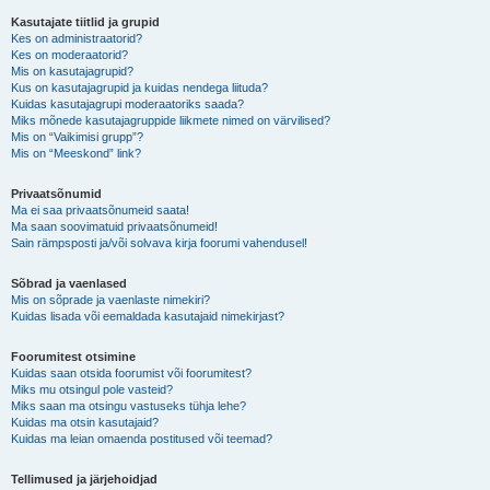
Kasutajate tiitlid ja grupid
Kes on administraatorid?
Kes on moderaatorid?
Mis on kasutajagrupid?
Kus on kasutajagrupid ja kuidas nendega liituda?
Kuidas kasutajagrupi moderaatoriks saada?
Miks mõnede kasutajagruppide liikmete nimed on värvilised?
Mis on “Vaikimisi grupp”?
Mis on “Meeskond” link?
Privaatsõnumid
Ma ei saa privaatsõnumeid saata!
Ma saan soovimatuid privaatsõnumeid!
Sain rämpsposti ja/või solvava kirja foorumi vahendusel!
Sõbrad ja vaenlased
Mis on sõprade ja vaenlaste nimekiri?
Kuidas lisada või eemaldada kasutajaid nimekirjast?
Foorumitest otsimine
Kuidas saan otsida foorumist või foorumitest?
Miks mu otsingul pole vasteid?
Miks saan ma otsingu vastuseks tühja lehe?
Kuidas ma otsin kasutajaid?
Kuidas ma leian omaenda postitused või teemad?
Tellimused ja järjehoidjad