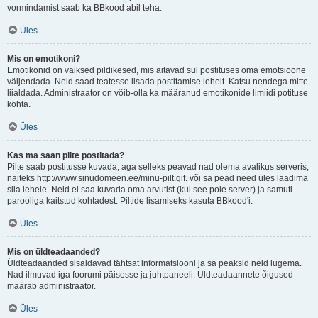
vormindamist saab ka BBkood abil teha.
Üles
Mis on emotikoni?
Emotikonid on väiksed pildikesed, mis aitavad sul postituses oma emotsioone
väljendada. Neid saad teatesse lisada postitamise lehelt. Katsu nendega mitte
liialdada. Administraator on võib-olla ka määranud emotikonide limiidi potituse
kohta.
Üles
Kas ma saan pilte postitada?
Pilte saab postitusse kuvada, aga selleks peavad nad olema avalikus serveris,
näiteks http://www.sinudomeen.ee/minu-pilt.gif. või sa pead need üles laadima
siia lehele. Neid ei saa kuvada oma arvutist (kui see pole server) ja samuti
parooliga kaitstud kohtadest. Piltide lisamiseks kasuta BBkood'i.
Üles
Mis on üldteadaanded?
Üldteadaanded sisaldavad tähtsat informatsiooni ja sa peaksid neid lugema.
Nad ilmuvad iga foorumi päisesse ja juhtpaneeli. Üldteadaannete õigused
määrab administraator.
Üles