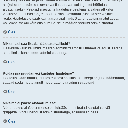
postitust) peaksid nägema
Hääletuse lisamine
sakki, mis asub kirjutamisvälja
all (kui seda ei näe, siis arvatavasti puuduvad sul õigused hääletuse
algatamiseks). Peaksid sisestama hääletuse pealkirja ja vähemalt kaks
vastusevarianti (selleks, et määrata vastusevarianti, sisesta see vastavale
reale. Hääletusele saab ka määrata ajalimiidi, 0 tähendab piiramatut aega.
Valikvastuste arv võib olla piiratud, selle määrab foorumi administraator.
Üles
Miks ma ei saa lisada hääletuse valikuid?
Hääletuse valikute limiidi määrab administraator. Kui tunned vajadust ületada
seda limiiti, kontakteeru administraatoriga.
Üles
Kuidas ma muudan või kustutan hääletuse?
Hääletusi saab muuta, muutes esimest postitust. Kui keegi on juba hääletanud,
saavad seda muuta ainult moderaatorid ja administraatorid.
Üles
Miks ma ei pääse alafoorumisse?
Mõndadesse alafoorumitesse on ligipääs ainult teatud kasutajatel või
gruppidel. Võta ühendust administraatoriga, et saada ligipääs.
Üles