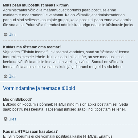
Miks peab mu postitust heaks kiitma?
Administraator võib olla määranud, et foorumis peab postituse enne
avaldamist moderaator üle vaatama. Ka on võimalik, et administraator on
pannud sind sellesse kasutajate gruppi, kelle postitusi peab enne avaldamist
üle vaatama. Palun võta ühendust administraatoriga edasiste küsimuste jaoks.
Üles
Kuidas ma tõstatan oma teemat?
Vajutades “Tõstata teemat” linki teemat vaadates, saad sa "tõstatada" teema
foorumi esimesele lehele. Kui sa seda linki ei näe, on see moodus ilmselt
keelatud või tõstatamiste intervall on veel liiga väike. Samuti on võimalik
teemat tõstatada sellele vastates, kuid jälgi foorumi reegleid seda tehes.
Üles
Vormindamine ja teemade tüübid
Mis on BBkood?
BBkood on kood, mis põhineb HTMLil ning mis on abiks postitamisel. Seda
saab postitustes keelata. Täpsemad juhised saab lingilt postitamise lehel.
Üles
Kas ma HTMLi saan kasutada?
Ei. Siin foorumis ei ole võimalik postitada käske HTML'is. Enamus