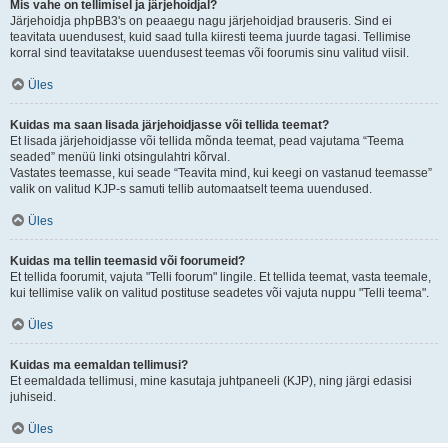
Mis vahe on tellimisel ja järjehoidjal?
Järjehoidja phpBB3's on peaaegu nagu järjehoidjad brauseris. Sind ei
teavitata uuendusest, kuid saad tulla kiiresti teema juurde tagasi. Tellimise
korral sind teavitatakse uuendusest teemas või foorumis sinu valitud viisil.
Üles
Kuidas ma saan lisada järjehoidjasse või tellida teemat?
Et lisada järjehoidjasse või tellida mõnda teemat, pead vajutama “Teema
seaded” menüü linki otsingulahtri kõrval.
Vastates teemasse, kui seade “Teavita mind, kui keegi on vastanud teemasse”
valik on valitud KJP-s samuti tellib automaatselt teema uuendused.
Üles
Kuidas ma tellin teemasid või foorumeid?
Et tellida foorumit, vajuta "Telli foorum" lingile. Et tellida teemat, vasta teemale,
kui tellimise valik on valitud postituse seadetes või vajuta nuppu "Telli teema".
Üles
Kuidas ma eemaldan tellimusi?
Et eemaldada tellimusi, mine kasutaja juhtpaneeli (KJP), ning järgi edasisi
juhiseid.
Üles