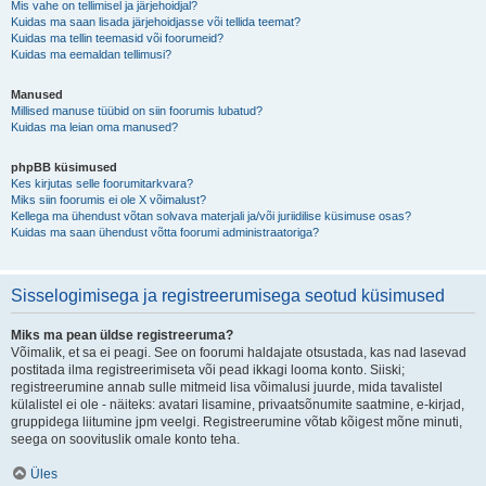
Mis vahe on tellimisel ja järjehoidjal?
Kuidas ma saan lisada järjehoidjasse või tellida teemat?
Kuidas ma tellin teemasid või foorumeid?
Kuidas ma eemaldan tellimusi?
Manused
Millised manuse tüübid on siin foorumis lubatud?
Kuidas ma leian oma manused?
phpBB küsimused
Kes kirjutas selle foorumitarkvara?
Miks siin foorumis ei ole X võimalust?
Kellega ma ühendust võtan solvava materjali ja/või juriidilise küsimuse osas?
Kuidas ma saan ühendust võtta foorumi administraatoriga?
Sisselogimisega ja registreerumisega seotud küsimused
Miks ma pean üldse registreeruma?
Võimalik, et sa ei peagi. See on foorumi haldajate otsustada, kas nad lasevad
postitada ilma registreerimiseta või pead ikkagi looma konto. Siiski;
registreerumine annab sulle mitmeid lisa võimalusi juurde, mida tavalistel
külalistel ei ole - näiteks: avatari lisamine, privaatsõnumite saatmine, e-kirjad,
gruppidega liitumine jpm veelgi. Registreerumine võtab kõigest mõne minuti,
seega on soovituslik omale konto teha.
Üles