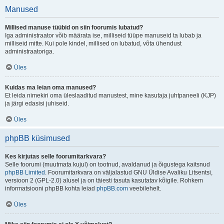
Manused
Millised manuse tüübid on siin foorumis lubatud?
Iga administraator võib määrata ise, milliseid tüüpe manuseid ta lubab ja
milliseid mitte. Kui pole kindel, millised on lubatud, võta ühendust
administraatoriga.
Üles
Kuidas ma leian oma manused?
Et leida nimekiri oma üleslaaditud manustest, mine kasutaja juhtpaneeli (KJP)
ja järgi edasisi juhiseid.
Üles
phpBB küsimused
Kes kirjutas selle foorumitarkvara?
Selle foorumi (muutmata kujul) on tootnud, avaldanud ja õigustega kaitsnud
phpBB Limited
. Foorumitarkvara on väljalastud GNU Üldise Avaliku Litsentsi,
versioon 2 (GPL-2.0) alusel ja on täiesti tasuta kasutatav kõigile. Rohkem
informatsiooni phpBB kohta leiad
phpBB.com
veebilehelt.
Üles