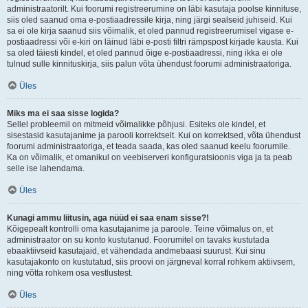
administraatorilt. Kui foorumi registreerumine on läbi kasutaja poolse kinnituse,
siis oled saanud oma e-postiaadressile kirja, ning järgi sealseid juhiseid. Kui
sa ei ole kirja saanud siis võimalik, et oled pannud registreerumisel vigase e-
postiaadressi või e-kiri on läinud läbi e-posti filtri rämpspost kirjade kausta. Kui
sa oled täiesti kindel, et oled pannud õige e-postiaadressi, ning ikka ei ole
tulnud sulle kinnituskirja, siis palun võta ühendust foorumi administraatoriga.
Üles
Miks ma ei saa sisse logida?
Sellel probleemil on mitmeid võimalikke põhjusi. Esiteks ole kindel, et
sisestasid kasutajanime ja parooli korrektselt. Kui on korrektsed, võta ühendust
foorumi administraatoriga, et teada saada, kas oled saanud keelu foorumile.
Ka on võimalik, et omanikul on veebiserveri konfiguratsioonis viga ja ta peab
selle ise lahendama.
Üles
Kunagi ammu liitusin, aga nüüd ei saa enam sisse?!
Kõigepealt kontrolli oma kasutajanime ja paroole. Teine võimalus on, et
administraator on su konto kustutanud. Foorumitel on tavaks kustutada
ebaaktiivseid kasutajaid, et vähendada andmebaasi suurust. Kui sinu
kasutajakonto on kustutatud, siis proovi on järgneval korral rohkem aktiivsem,
ning võtta rohkem osa vestlustest.
Üles