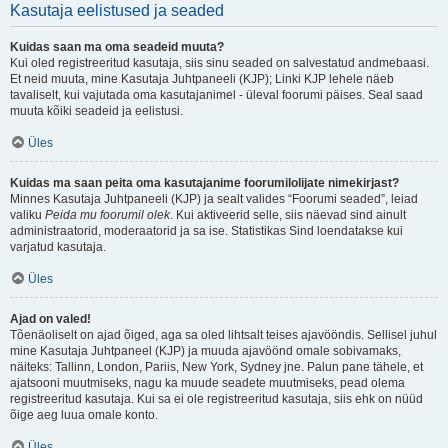
Kasutaja eelistused ja seaded
Kuidas saan ma oma seadeid muuta?
Kui oled registreeritud kasutaja, siis sinu seaded on salvestatud andmebaasi.
Et neid muuta, mine Kasutaja Juhtpaneeli (KJP); Linki KJP lehele näeb
tavaliselt, kui vajutada oma kasutajanimel - üleval foorumi päises. Seal saad
muuta kõiki seadeid ja eelistusi.
Üles
Kuidas ma saan peita oma kasutajanime foorumilolijate nimekirjast?
Minnes Kasutaja Juhtpaneeli (KJP) ja sealt valides “Foorumi seaded”, leiad
valiku
Peida mu foorumil olek
. Kui aktiveerid selle, siis näevad sind ainult
administraatorid, moderaatorid ja sa ise. Statistikas Sind loendatakse kui
varjatud kasutaja.
Üles
Ajad on valed!
Tõenäoliselt on ajad õiged, aga sa oled lihtsalt teises ajavööndis. Sellisel juhul
mine Kasutaja Juhtpaneel (KJP) ja muuda ajavöönd omale sobivamaks,
näiteks: Tallinn, London, Pariis, New York, Sydney jne. Palun pane tähele, et
ajatsooni muutmiseks, nagu ka muude seadete muutmiseks, pead olema
registreeritud kasutaja. Kui sa ei ole registreeritud kasutaja, siis ehk on nüüd
õige aeg luua omale konto.
Üles