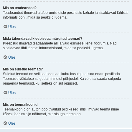
Mis on teadeanded?
Teadeanded ilmuvad alafoorumis teiste postituste kohale ja sisaldavad tähtsat
informatsiooni, mida sa peaksid lugema.
Üles
Mida tähendavad kleebisega märgitud teemad?
Kleepsud ilmuvad teadaannete all ja vaid esimesel lehel foorumis. Nad
sisaldavad tihti tähtsat informatsiooni, mida sa peaksid lugema.
Üles
Mis on suletud teemad?
Suletud teemad on sellised teemad, kuhu kasutaja ei saa enam postitada.
Teemasid võidakse sulgeda mitmetel põhjustel. Ka võid sa saada sulgeda
omaenda teemasid, kui selleks on sul õigused.
Üles
Mis on teemaikoonid
Teemaikoonid on autori poolt valitud pildikesed, mis ilmuvad teema nime
kõrval foorumis ja näitavad, mis sisuga teema on.
Üles