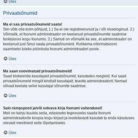
Üles
Privaatsõnumid
Ma ei saa privaatsõnumeid saata!
Siin võib olla kolm põhjust; 1.) Sa ei ole registreerunud ja / või sisseloginud. 2.)
Võimalik, et foorumi administraator on keelanud privaatsõnumite saatmise
funktsiooni kogu foorumis. 3.) Samuti on võimalik ka see, et administraator on
keelanud just Sinul saata privaatsõnumeid. Rohkema informatsiooni
saamiseks tuleks pöörduda foorumi administraatori poole.
Üles
Ma saan soovimatuid privaatsõnumeid!
Saad blokeerida kasutajaid privaatsõnumid, kasutades reegleid. Kui saad
privaatsõnumeid mingilt kindlalt kasutajalt, teavita administraatorit; Nemad
võivad keelata sellel kasutajal sõnumite saatmise.
Üles
Sain rämpsposti ja/või solvava kirja foorumi vahendusel!
Meil on kahju kuulda seda, edasiseks tegevuseks saada foorumi
administraatorile koopia kogu kirjast ja loodetavasti kasutab ta enda käsutuses
olevaid meetmeid selle lõpetamiseks.
Üles