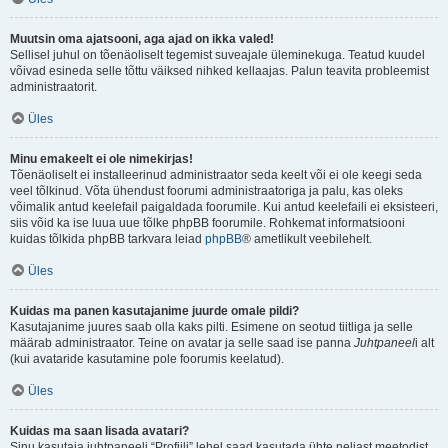
Muutsin oma ajatsooni, aga ajad on ikka valed!
Sellisel juhul on tõenäoliselt tegemist suveajale üleminekuga. Teatud kuudel
võivad esineda selle tõttu väiksed nihked kellaajas. Palun teavita probleemist
administraatorit.
Üles
Minu emakeelt ei ole nimekirjas!
Tõenäoliselt ei installeerinud administraator seda keelt või ei ole keegi seda
veel tõlkinud. Võta ühendust foorumi administraatoriga ja palu, kas oleks
võimalik antud keelefail paigaldada foorumile. Kui antud keelefaili ei eksisteeri,
siis võid ka ise luua uue tõlke phpBB foorumile. Rohkemat informatsiooni
kuidas tõlkida phpBB tarkvara leiad
phpBB
® ametlikult veebilehelt.
Üles
Kuidas ma panen kasutajanime juurde omale pildi?
Kasutajanime juures saab olla kaks pilti. Esimene on seotud tiitliga ja selle
määrab administraator. Teine on avatar ja selle saad ise panna
Juhtpaneel
i alt
(kui avataride kasutamine pole foorumis keelatud).
Üles
Kuidas ma saan lisada avatari?
Sinu kasutaja juhtpaneeli “Profiili” lehel saad kasutada ühte neljast meetodist,