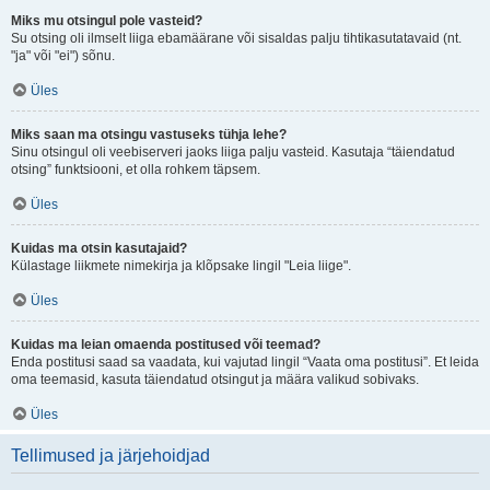
Miks mu otsingul pole vasteid?
Su otsing oli ilmselt liiga ebamäärane või sisaldas palju tihtikasutatavaid (nt.
"ja" või "ei") sõnu.
Üles
Miks saan ma otsingu vastuseks tühja lehe?
Sinu otsingul oli veebiserveri jaoks liiga palju vasteid. Kasutaja “täiendatud
otsing” funktsiooni, et olla rohkem täpsem.
Üles
Kuidas ma otsin kasutajaid?
Külastage liikmete nimekirja ja klõpsake lingil "Leia liige".
Üles
Kuidas ma leian omaenda postitused või teemad?
Enda postitusi saad sa vaadata, kui vajutad lingil “Vaata oma postitusi”. Et leida
oma teemasid, kasuta täiendatud otsingut ja määra valikud sobivaks.
Üles
Tellimused ja järjehoidjad