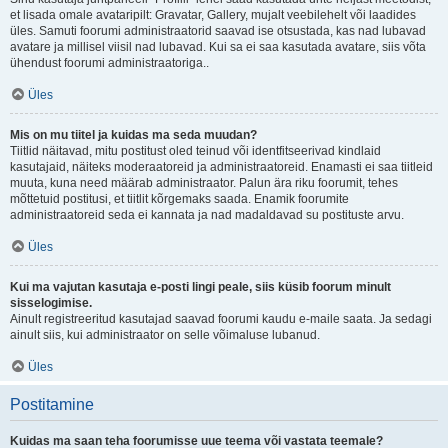
et lisada omale avataripilt: Gravatar, Gallery, mujalt veebilehelt või laadides
üles. Samuti foorumi administraatorid saavad ise otsustada, kas nad lubavad
avatare ja millisel viisil nad lubavad. Kui sa ei saa kasutada avatare, siis võta
ühendust foorumi administraatoriga..
Üles
Mis on mu tiitel ja kuidas ma seda muudan?
Tiitlid näitavad, mitu postitust oled teinud või identfitseerivad kindlaid
kasutajaid, näiteks moderaatoreid ja administraatoreid. Enamasti ei saa tiitleid
muuta, kuna need määrab administraator. Palun ära riku foorumit, tehes
mõttetuid postitusi, et tiitlit kõrgemaks saada. Enamik foorumite
administraatoreid seda ei kannata ja nad madaldavad su postituste arvu.
Üles
Kui ma vajutan kasutaja e-posti lingi peale, siis küsib foorum minult
sisselogimise.
Ainult registreeritud kasutajad saavad foorumi kaudu e-maile saata. Ja sedagi
ainult siis, kui administraator on selle võimaluse lubanud.
Üles
Postitamine
Kuidas ma saan teha foorumisse uue teema või vastata teemale?