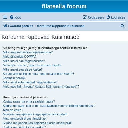
filateelia foorum
KKK
Registreeru
Logi sisse
O
Foorumi pealeht
Korduma Kippuvad Küsimused
t
Korduma Kippuvad Küsimused
s
i
Sisselogimisega ja registreerumisega seotud küsimused
Miks ma pean üldse registreeruma?
Mida tähendab COPPA?
Miks ma ei saa registreeruda?
Ma registreerusin, aga ei saa sisse logida!
Miks ma ei saa sisse logida?
Kunagi ammu liitusin, aga nüüd ei saa enam sisse?!
Kaotasin parooli!
Miks mind automaatselt välja logitakse?
Mida teeb link nimega “Kustuta kõik foorumi küpsised”?
Kasutaja eelistused ja seaded
Kuidas saan ma oma seadeid muuta?
Kuidas ma saan peita oma kasutajanime foorumilolijate nimekirjast?
Ajad on valed!
Muutsin oma ajatsooni, aga ajad on ikka valed!
Minu emakeelt ei ole nimekirjas!
Kuidas ma panen kasutajanime juurde omale pildi?
Kuidas ma saan lisada avatari?