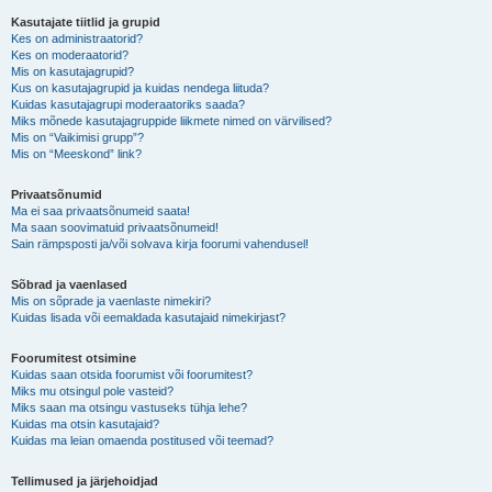
Kasutajate tiitlid ja grupid
Kes on administraatorid?
Kes on moderaatorid?
Mis on kasutajagrupid?
Kus on kasutajagrupid ja kuidas nendega liituda?
Kuidas kasutajagrupi moderaatoriks saada?
Miks mõnede kasutajagruppide liikmete nimed on värvilised?
Mis on “Vaikimisi grupp”?
Mis on “Meeskond” link?
Privaatsõnumid
Ma ei saa privaatsõnumeid saata!
Ma saan soovimatuid privaatsõnumeid!
Sain rämpsposti ja/või solvava kirja foorumi vahendusel!
Sõbrad ja vaenlased
Mis on sõprade ja vaenlaste nimekiri?
Kuidas lisada või eemaldada kasutajaid nimekirjast?
Foorumitest otsimine
Kuidas saan otsida foorumist või foorumitest?
Miks mu otsingul pole vasteid?
Miks saan ma otsingu vastuseks tühja lehe?
Kuidas ma otsin kasutajaid?
Kuidas ma leian omaenda postitused või teemad?
Tellimused ja järjehoidjad