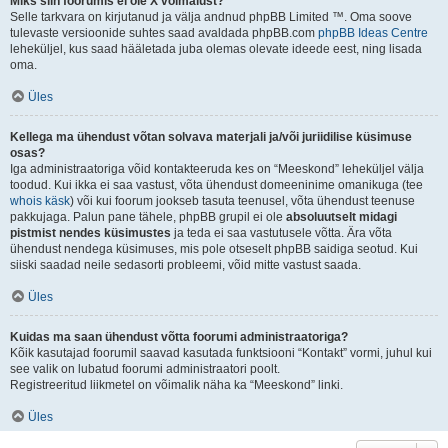
Miks siin foorumis ei ole X võimalust?
Selle tarkvara on kirjutanud ja välja andnud phpBB Limited ™. Oma soove
tulevaste versioonide suhtes saad avaldada phpBB.com
phpBB Ideas Centre
leheküljel, kus saad hääletada juba olemas olevate ideede eest, ning lisada
oma.
Üles
Kellega ma ühendust võtan solvava materjali ja/või juriidilise küsimuse
osas?
Iga administraatoriga võid kontakteeruda kes on “Meeskond” leheküljel välja
toodud. Kui ikka ei saa vastust, võta ühendust domeeninime omanikuga (tee
whois käsk
) või kui foorum jookseb tasuta teenusel, võta ühendust teenuse
pakkujaga. Palun pane tähele, phpBB grupil ei ole
absoluutselt midagi
pistmist nendes küsimustes
ja teda ei saa vastutusele võtta. Ära võta
ühendust nendega küsimuses, mis pole otseselt phpBB saidiga seotud. Kui
siiski saadad neile sedasorti probleemi, võid mitte vastust saada.
Üles
Kuidas ma saan ühendust võtta foorumi administraatoriga?
Kõik kasutajad foorumil saavad kasutada funktsiooni “Kontakt” vormi, juhul kui
see valik on lubatud foorumi administraatori poolt.
Registreeritud liikmetel on võimalik näha ka “Meeskond” linki.
Üles