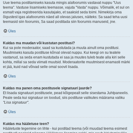
Uue teema postitamiseks kasuta mingis alafoorumis vastavat nuppu "Uus
teema". Vastuse lisamiseks teemasse, vajuta "Vasta" nuppu. Võimalik, et sul on
esmalt vaja registreerida kasutajaks, et saaksid seda toimi. Nimekirja oma
õigustest igas alafoorumis näed all olevas jaluses, näiteks: Sa saad teha uusi
teemasid siin foorumis, Sa saad postitada siin foorumis manuseid, jne.
Üles
Kuidas ma muudan või kustutan postitusi?
Kui sa pole moderaator, saad sa kustutada ja muuta ainult oma postitusi.
Muutmiseks kasuta postituse kõrval olevat nuppu. Kui keegi on su teatele
vastanud, sa seda enam kustutada ei saa ja muutes tuleb teate alla kiri selle
kohta, millal sa seda viimati muutsid. Moderaatorite muutmisest enamasti märki
ei jää, kuid nad võivad selle omal soovil lisada.
Üles
Kuidas ma panen oma postitusele signatuuri juurde?
Et lisada signatuuri postitusele, pead kõigepealt selle sisestama Juhtpaneelis.
Peale seda kui signatuur on loodud, siis postituse valikutes määrama valiku
"Lisa signatuur"
.
Üles
Kuidas ma hääletuse teen?
Hääletuste tegemine on lihte - kui postitad teema (või muudad teema esimest