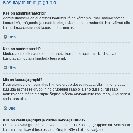
Kasutajate tiitlid ja grupid
Kes on administraatorid?
Administraatorid on auastmelt foorumis kõige kõrgemal. Nad saavad sättida
foorumi väljanägemist ja seadeid ning määrata moderaatoreid. Neil võivad olla
ka moderaatoriõigused kõigis alafoorumites.
Üles
Kes on moderaatorid?
Moderaatorite ülesanne on hoolitseda korra eest foorumis. Nad saavad
kustutada, muuta ja liigutada teemasid.
Üles
Mis on kasutajagrupid?
Kasutajagrupid on võimalus liikmeid gruppidesse jagada. Üks inimene saab
kuuluda mitmesse gruppi ning gruppidel saab olla eriõiguseid. Nii saab
näiteks anda mõnele grupile õiguse mõnda alafoorumite kasutada, kuigi teised
seda teha ei saa..
Üles
Kus on kasutajagrupid ja kuidas nendega liituda?
Olemasolevaid gruppe saad vaadata menüüst Kasutajagruppide alt. Seal saad
ka oma liitumisavalduse esitada. Grupid võivad olla ka varjatud.