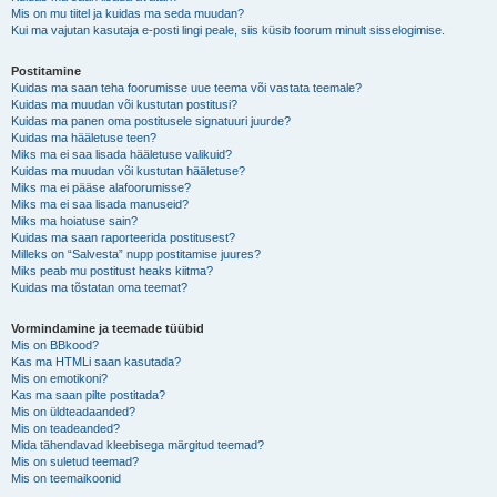
Mis on mu tiitel ja kuidas ma seda muudan?
Kui ma vajutan kasutaja e-posti lingi peale, siis küsib foorum minult sisselogimise.
Postitamine
Kuidas ma saan teha foorumisse uue teema või vastata teemale?
Kuidas ma muudan või kustutan postitusi?
Kuidas ma panen oma postitusele signatuuri juurde?
Kuidas ma hääletuse teen?
Miks ma ei saa lisada hääletuse valikuid?
Kuidas ma muudan või kustutan hääletuse?
Miks ma ei pääse alafoorumisse?
Miks ma ei saa lisada manuseid?
Miks ma hoiatuse sain?
Kuidas ma saan raporteerida postitusest?
Milleks on “Salvesta” nupp postitamise juures?
Miks peab mu postitust heaks kiitma?
Kuidas ma tõstatan oma teemat?
Vormindamine ja teemade tüübid
Mis on BBkood?
Kas ma HTMLi saan kasutada?
Mis on emotikoni?
Kas ma saan pilte postitada?
Mis on üldteadaanded?
Mis on teadeanded?
Mida tähendavad kleebisega märgitud teemad?
Mis on suletud teemad?
Mis on teemaikoonid