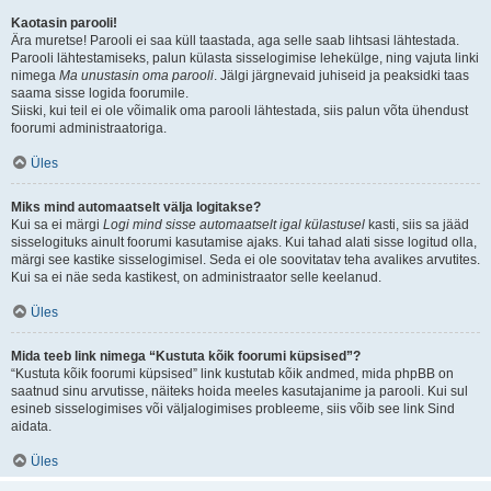
Kaotasin parooli!
Ära muretse! Parooli ei saa küll taastada, aga selle saab lihtsasi lähtestada.
Parooli lähtestamiseks, palun külasta sisselogimise lehekülge, ning vajuta linki
nimega
Ma unustasin oma parooli
. Jälgi järgnevaid juhiseid ja peaksidki taas
saama sisse logida foorumile.
Siiski, kui teil ei ole võimalik oma parooli lähtestada, siis palun võta ühendust
foorumi administraatoriga.
Üles
Miks mind automaatselt välja logitakse?
Kui sa ei märgi
Logi mind sisse automaatselt igal külastusel
kasti, siis sa jääd
sisselogituks ainult foorumi kasutamise ajaks. Kui tahad alati sisse logitud olla,
märgi see kastike sisselogimisel. Seda ei ole soovitatav teha avalikes arvutites.
Kui sa ei näe seda kastikest, on administraator selle keelanud.
Üles
Mida teeb link nimega “Kustuta kõik foorumi küpsised”?
“Kustuta kõik foorumi küpsised” link kustutab kõik andmed, mida phpBB on
saatnud sinu arvutisse, näiteks hoida meeles kasutajanime ja parooli. Kui sul
esineb sisselogimises või väljalogimises probleeme, siis võib see link Sind
aidata.
Üles