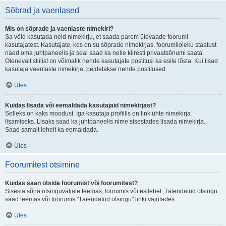
Sõbrad ja vaenlased
Mis on sõprade ja vaenlaste nimekiri?
Sa võid kasutada neid nimekirju, et saada parem ülevaade foorumi
kasutajatest. Kasutajate, kes on su sõprade nimekirjas, foorumiloleku staatust
näed oma juhtpaneelis ja seal saad ka neile kiiresti privaatsõnumi saata.
Olenevalt stiilist on võimalik nende kasutajate postitusi ka esile tõsta. Kui lisad
kasutaja vaenlaste nimekirja, peidetakse nende postitused.
Üles
Kuidas lisada või eemaldada kasutajaid nimekirjast?
Selleks on kaks moodust. Iga kasutaja profiilis on link ühte nimekirja
lisamiseks. Lisaks saad ka juhtpaneelis nime sisestades lisada nimekirja.
Saad samalt lehelt ka eemaldada.
Üles
Foorumitest otsimine
Kuidas saan otsida foorumist või foorumitest?
Sisesta sõna otsinguväljale teemas, foorumis või esilehel. Täiendatud otsingu
saad teemas või foorumis "Täiendatud otsingu" linki vajutades.
Üles