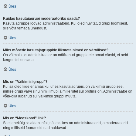
Üles
Kuidas kasutajagrupi moderaatoriks saada?
Kasutajagruppe loovad administraatorid. Kui oled huvitatud grupi loomisest,
siis võta temaga ühendust.
Üles
Miks mõnede kasutajagruppide liikmete nimed on värvilised?
On võimalik, et administraator on määranud gruppidele omad värvid, et neid
kergemini eristada.
Üles
Mis on “Vaikimisi grupp”?
Kui sa oled liige enamas kui ühes kasutajagrupis, on vaikimisi grupp see,
millise grupi värvi sinu nimi ilmub ja mille tiitel sul profiilis on. Administraator on
võib-olla lubanud sul vaikimisi gruppi muuta.
Üles
Mis on “Meeskond” link?
See lehekülg sisaldab infot, näiteks kes on administraatorid ja moderaatorid
ning milliseid foorumeid nad haldavad.