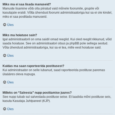
Miks ma ei saa lisada manuseid?
Manuste lisamine võib olla piiratud vaid mõnele foorumile, grupile või
kasutajale eraldi. Võtta ühendust foorumi administraatoriga kui sa ei ole kindel,
miks ei saa postitada manuseid.
Üles
Miks ma hoiatuse sain?
Igal administraatoril on oma saidil omad reeglid. Kui oled reeglit rikkunud, võid
saada hoiatuse. See on administraatori otsus ja phpBB pole sellega seotud.
Võta ühendust administraatoriga, kui sa ei tea, mille eest hoiatuse said.
Üles
Kuidas ma saan raporteerida postitusest?
Kui administraator on selle lubanud, saad raporteerida postituse paremas
ülaääres oleva nupuga.
Üles
Milleks on “Salvesta” nupp postitamise juures?
See nupp lubab sul salvestada postituse seise. Et laadida mõni postituse seis,
kasuta Kasutaja Juhtpaneel (KJP).
Üles