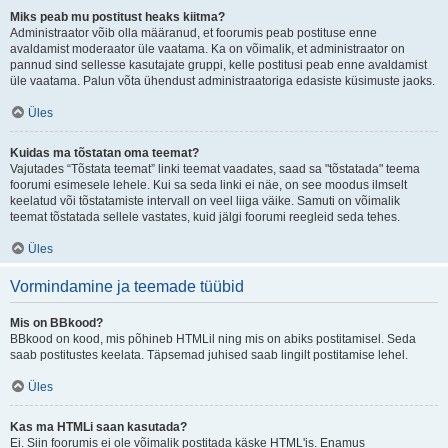
Miks peab mu postitust heaks kiitma?
Administraator võib olla määranud, et foorumis peab postituse enne
avaldamist moderaator üle vaatama. Ka on võimalik, et administraator on
pannud sind sellesse kasutajate gruppi, kelle postitusi peab enne avaldamist
üle vaatama. Palun võta ühendust administraatoriga edasiste küsimuste jaoks.
Üles
Kuidas ma tõstatan oma teemat?
Vajutades “Tõstata teemat” linki teemat vaadates, saad sa "tõstatada" teema
foorumi esimesele lehele. Kui sa seda linki ei näe, on see moodus ilmselt
keelatud või tõstatamiste intervall on veel liiga väike. Samuti on võimalik
teemat tõstatada sellele vastates, kuid jälgi foorumi reegleid seda tehes.
Üles
Vormindamine ja teemade tüübid
Mis on BBkood?
BBkood on kood, mis põhineb HTMLil ning mis on abiks postitamisel. Seda
saab postitustes keelata. Täpsemad juhised saab lingilt postitamise lehel.
Üles
Kas ma HTMLi saan kasutada?
Ei. Siin foorumis ei ole võimalik postitada käske HTML'is. Enamus