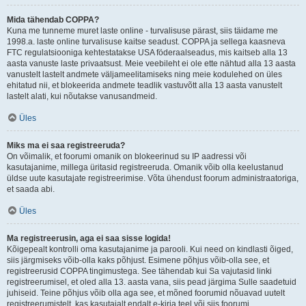
Mida tähendab COPPA?
Kuna me tunneme muret laste online - turvalisuse pärast, siis täidame me
1998.a. laste online turvalisuse kaitse seadust. COPPA ja sellega kaasneva
FTC regulatsiooniga kehtestatakse USA föderaalseadus, mis kaitseb alla 13
aasta vanuste laste privaatsust. Meie veebileht ei ole ette nähtud alla 13 aasta
vanustelt lastelt andmete väljameelitamiseks ning meie kodulehed on üles
ehitatud nii, et blokeerida andmete teadlik vastuvõtt alla 13 aasta vanustelt
lastelt alati, kui nõutakse vanusandmeid.
Üles
Miks ma ei saa registreeruda?
On võimalik, et foorumi omanik on blokeerinud su IP aadressi või
kasutajanime, millega üritasid registreeruda. Omanik võib olla keelustanud
üldse uute kasutajate registreerimise. Võta ühendust foorum administraatoriga,
et saada abi.
Üles
Ma registreerusin, aga ei saa sisse logida!
Kõigepealt kontrolli oma kasutajanime ja parooli. Kui need on kindlasti õiged,
siis järgmiseks võib-olla kaks põhjust. Esimene põhjus võib-olla see, et
registreerusid COPPA tingimustega. See tähendab kui Sa vajutasid linki
registreerumisel, et oled alla 13. aasta vana, siis pead järgima Sulle saadetuid
juhiseid. Teine põhjus võib olla aga see, et mõned foorumid nõuavad uutelt
registreerumistelt, kas kasutajalt endalt e-kirja teel või siis foorumi