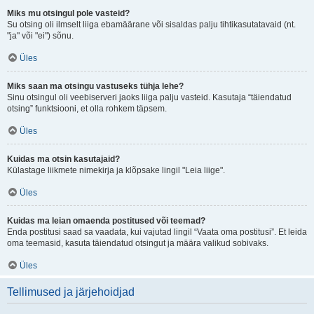
Miks mu otsingul pole vasteid?
Su otsing oli ilmselt liiga ebamäärane või sisaldas palju tihtikasutatavaid (nt.
"ja" või "ei") sõnu.
Üles
Miks saan ma otsingu vastuseks tühja lehe?
Sinu otsingul oli veebiserveri jaoks liiga palju vasteid. Kasutaja “täiendatud
otsing” funktsiooni, et olla rohkem täpsem.
Üles
Kuidas ma otsin kasutajaid?
Külastage liikmete nimekirja ja klõpsake lingil "Leia liige".
Üles
Kuidas ma leian omaenda postitused või teemad?
Enda postitusi saad sa vaadata, kui vajutad lingil “Vaata oma postitusi”. Et leida
oma teemasid, kasuta täiendatud otsingut ja määra valikud sobivaks.
Üles
Tellimused ja järjehoidjad