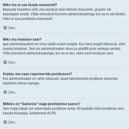
Miks ma ei saa lisada manuseid?
Manuste lisamine võib olla piiratud vaid mõnele foorumile, grupile või
kasutajale eraldi. Võtta ühendust foorumi administraatoriga kui sa ei ole kindel,
miks ei saa postitada manuseid.
Üles
Miks ma hoiatuse sain?
Igal administraatoril on oma saidil omad reeglid. Kui oled reeglit rikkunud, võid
saada hoiatuse. See on administraatori otsus ja phpBB pole sellega seotud.
Võta ühendust administraatoriga, kui sa ei tea, mille eest hoiatuse said.
Üles
Kuidas ma saan raporteerida postitusest?
Kui administraator on selle lubanud, saad raporteerida postituse paremas
ülaääres oleva nupuga.
Üles
Milleks on “Salvesta” nupp postitamise juures?
See nupp lubab sul salvestada postituse seise. Et laadida mõni postituse seis,
kasuta Kasutaja Juhtpaneel (KJP).
Üles