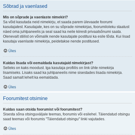
Sõbrad ja vaenlased
Mis on sõprade ja vaenlaste nimekiri?
Sa võid kasutada neid nimekirju, et saada parem ülevaade foorumi
kasutajatest. Kasutajate, kes on su sõprade nimekirjas, foorumiloleku staatust
näed oma juhtpaneelis ja seal saad ka neile kiiresti privaatsõnumi saata.
Olenevalt stiilist on võimalik nende kasutajate postitusi ka esile tõsta. Kui lisad
kasutaja vaenlaste nimekirja, peidetakse nende postitused.
Üles
Kuidas lisada või eemaldada kasutajaid nimekirjast?
Selleks on kaks moodust. Iga kasutaja profiilis on link ühte nimekirja
lisamiseks. Lisaks saad ka juhtpaneelis nime sisestades lisada nimekirja.
Saad samalt lehelt ka eemaldada.
Üles
Foorumitest otsimine
Kuidas saan otsida foorumist või foorumitest?
Sisesta sõna otsinguväljale teemas, foorumis või esilehel. Täiendatud otsingu
saad teemas või foorumis "Täiendatud otsingu" linki vajutades.
Üles