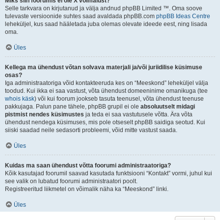
Miks siin foorumis ei ole X võimalust?
Selle tarkvara on kirjutanud ja välja andnud phpBB Limited ™. Oma soove
tulevaste versioonide suhtes saad avaldada phpBB.com
phpBB Ideas Centre
leheküljel, kus saad hääletada juba olemas olevate ideede eest, ning lisada
oma.
Üles
Kellega ma ühendust võtan solvava materjali ja/või juriidilise küsimuse
osas?
Iga administraatoriga võid kontakteeruda kes on “Meeskond” leheküljel välja
toodud. Kui ikka ei saa vastust, võta ühendust domeeninime omanikuga (tee
whois käsk
) või kui foorum jookseb tasuta teenusel, võta ühendust teenuse
pakkujaga. Palun pane tähele, phpBB grupil ei ole
absoluutselt midagi
pistmist nendes küsimustes
ja teda ei saa vastutusele võtta. Ära võta
ühendust nendega küsimuses, mis pole otseselt phpBB saidiga seotud. Kui
siiski saadad neile sedasorti probleemi, võid mitte vastust saada.
Üles
Kuidas ma saan ühendust võtta foorumi administraatoriga?
Kõik kasutajad foorumil saavad kasutada funktsiooni “Kontakt” vormi, juhul kui
see valik on lubatud foorumi administraatori poolt.
Registreeritud liikmetel on võimalik näha ka “Meeskond” linki.
Üles