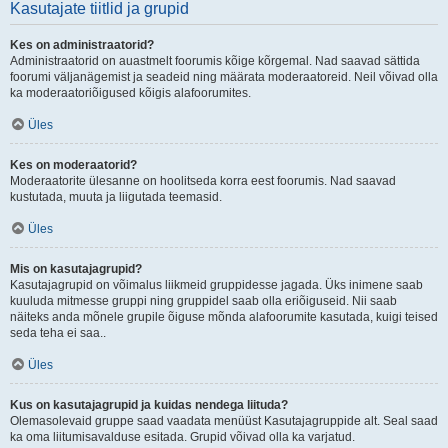
Kasutajate tiitlid ja grupid
Kes on administraatorid?
Administraatorid on auastmelt foorumis kõige kõrgemal. Nad saavad sättida
foorumi väljanägemist ja seadeid ning määrata moderaatoreid. Neil võivad olla
ka moderaatoriõigused kõigis alafoorumites.
Üles
Kes on moderaatorid?
Moderaatorite ülesanne on hoolitseda korra eest foorumis. Nad saavad
kustutada, muuta ja liigutada teemasid.
Üles
Mis on kasutajagrupid?
Kasutajagrupid on võimalus liikmeid gruppidesse jagada. Üks inimene saab
kuuluda mitmesse gruppi ning gruppidel saab olla eriõiguseid. Nii saab
näiteks anda mõnele grupile õiguse mõnda alafoorumite kasutada, kuigi teised
seda teha ei saa..
Üles
Kus on kasutajagrupid ja kuidas nendega liituda?
Olemasolevaid gruppe saad vaadata menüüst Kasutajagruppide alt. Seal saad
ka oma liitumisavalduse esitada. Grupid võivad olla ka varjatud.