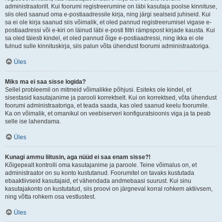
administraatorilt. Kui foorumi registreerumine on läbi kasutaja poolse kinnituse,
siis oled saanud oma e-postiaadressile kirja, ning järgi sealseid juhiseid. Kui
sa ei ole kirja saanud siis võimalik, et oled pannud registreerumisel vigase e-
postiaadressi või e-kiri on läinud läbi e-posti filtri rämpspost kirjade kausta. Kui
sa oled täiesti kindel, et oled pannud õige e-postiaadressi, ning ikka ei ole
tulnud sulle kinnituskirja, siis palun võta ühendust foorumi administraatoriga.
Üles
Miks ma ei saa sisse logida?
Sellel probleemil on mitmeid võimalikke põhjusi. Esiteks ole kindel, et
sisestasid kasutajanime ja parooli korrektselt. Kui on korrektsed, võta ühendust
foorumi administraatoriga, et teada saada, kas oled saanud keelu foorumile.
Ka on võimalik, et omanikul on veebiserveri konfiguratsioonis viga ja ta peab
selle ise lahendama.
Üles
Kunagi ammu liitusin, aga nüüd ei saa enam sisse?!
Kõigepealt kontrolli oma kasutajanime ja paroole. Teine võimalus on, et
administraator on su konto kustutanud. Foorumitel on tavaks kustutada
ebaaktiivseid kasutajaid, et vähendada andmebaasi suurust. Kui sinu
kasutajakonto on kustutatud, siis proovi on järgneval korral rohkem aktiivsem,
ning võtta rohkem osa vestlustest.
Üles