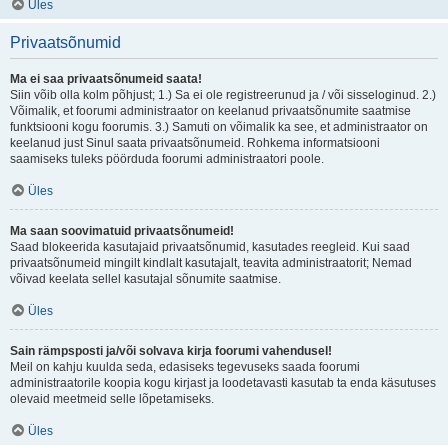
Üles
Privaatsõnumid
Ma ei saa privaatsõnumeid saata!
Siin võib olla kolm põhjust; 1.) Sa ei ole registreerunud ja / või sisseloginud. 2.)
Võimalik, et foorumi administraator on keelanud privaatsõnumite saatmise
funktsiooni kogu foorumis. 3.) Samuti on võimalik ka see, et administraator on
keelanud just Sinul saata privaatsõnumeid. Rohkema informatsiooni
saamiseks tuleks pöörduda foorumi administraatori poole.
Üles
Ma saan soovimatuid privaatsõnumeid!
Saad blokeerida kasutajaid privaatsõnumid, kasutades reegleid. Kui saad
privaatsõnumeid mingilt kindlalt kasutajalt, teavita administraatorit; Nemad
võivad keelata sellel kasutajal sõnumite saatmise.
Üles
Sain rämpsposti ja/või solvava kirja foorumi vahendusel!
Meil on kahju kuulda seda, edasiseks tegevuseks saada foorumi
administraatorile koopia kogu kirjast ja loodetavasti kasutab ta enda käsutuses
olevaid meetmeid selle lõpetamiseks.
Üles