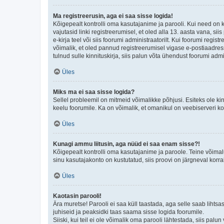
Ma registreerusin, aga ei saa sisse logida!
Kõigepealt kontrolli oma kasutajanime ja parooli. Kui need on 
vajutasid linki registreerumisel, et oled alla 13. aasta vana, s
e-kirja teel või siis foorumi administraatorilt. Kui foorumi regis
võimalik, et oled pannud registreerumisel vigase e-postiaadressi 
tulnud sulle kinnituskirja, siis palun võta ühendust foorumi admi
Üles
Miks ma ei saa sisse logida?
Sellel probleemil on mitmeid võimalikke põhjusi. Esiteks ole ki
keelu foorumile. Ka on võimalik, et omanikul on veebiserveri ko
Üles
Kunagi ammu liitusin, aga nüüd ei saa enam sisse?!
Kõigepealt kontrolli oma kasutajanime ja paroole. Teine võimal
sinu kasutajakonto on kustutatud, siis proovi on järgneval korr
Üles
Kaotasin parooli!
Ära muretse! Parooli ei saa küll taastada, aga selle saab lihtsa
juhiseid ja peaksidki taas saama sisse logida foorumile.
Siiski, kui teil ei ole võimalik oma parooli lähtestada, siis pal