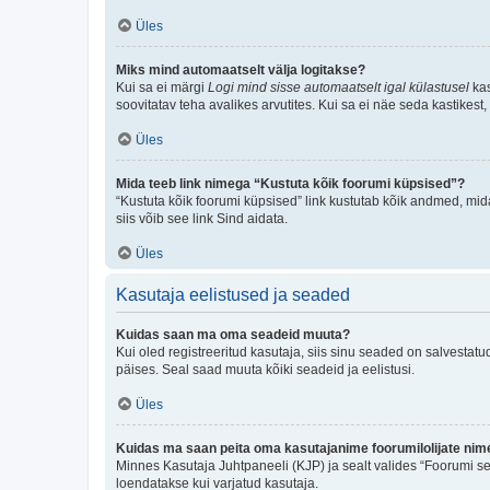
Üles
Miks mind automaatselt välja logitakse?
Kui sa ei märgi
Logi mind sisse automaatselt igal külastusel
kas
soovitatav teha avalikes arvutites. Kui sa ei näe seda kastikest
Üles
Mida teeb link nimega “Kustuta kõik foorumi küpsised”?
“Kustuta kõik foorumi küpsised” link kustutab kõik andmed, mid
siis võib see link Sind aidata.
Üles
Kasutaja eelistused ja seaded
Kuidas saan ma oma seadeid muuta?
Kui oled registreeritud kasutaja, siis sinu seaded on salvestat
päises. Seal saad muuta kõiki seadeid ja eelistusi.
Üles
Kuidas ma saan peita oma kasutajanime foorumilolijate nime
Minnes Kasutaja Juhtpaneeli (KJP) ja sealt valides “Foorumi se
loendatakse kui varjatud kasutaja.