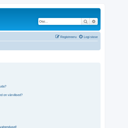
Otsi
Täiendatud otsing
Registreeru
Logi sisse
tuda?
?
d on värvilised?
i vahendusel!