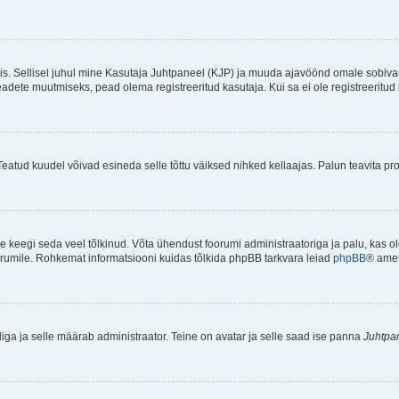
ndis. Sellisel juhul mine Kasutaja Juhtpaneel (KJP) ja muuda ajavöönd omale sobiva
ete muutmiseks, pead olema registreeritud kasutaja. Kui sa ei ole registreeritud 
Teatud kuudel võivad esineda selle tõttu väiksed nihked kellaajas. Palun teavita pro
ole keegi seda veel tõlkinud. Võta ühendust foorumi administraatoriga ja palu, kas 
foorumile. Rohkemat informatsiooni kuidas tõlkida phpBB tarkvara leiad
phpBB
® ametl
tliga ja selle määrab administraator. Teine on avatar ja selle saad ise panna
Juhtpa