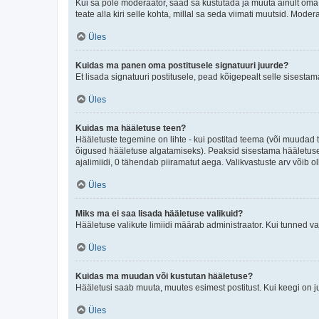
Kui sa pole moderaator, saad sa kustutada ja muuta ainult oma 
teate alla kiri selle kohta, millal sa seda viimati muutsid. Mode
Üles
Kuidas ma panen oma postitusele signatuuri juurde?
Et lisada signatuuri postitusele, pead kõigepealt selle sisesta
Üles
Kuidas ma hääletuse teen?
Hääletuste tegemine on lihte - kui postitad teema (või muuda
õigused hääletuse algatamiseks). Peaksid sisestama hääletuse p
ajalimiidi, 0 tähendab piiramatut aega. Valikvastuste arv võib ol
Üles
Miks ma ei saa lisada hääletuse valikuid?
Hääletuse valikute limiidi määrab administraator. Kui tunned vaj
Üles
Kuidas ma muudan või kustutan hääletuse?
Hääletusi saab muuta, muutes esimest postitust. Kui keegi on 
Üles