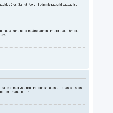
i laadides üles. Samuti foorumi administraatorid saavad ise
tleid muuta, kuna need määrab administraator. Palun ära riku
 arvu.
ul on esmalt vaja registreerida kasutajaks, et saaksid seda
 foorumis manuseid, jne.