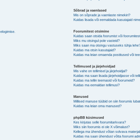
Sõbrad ja vaenlased
Mis on sõprade ja vaenlaste nimekiri?
Kuidas lisada või eemaldada kasutajaid nime
Foorumitest otsimine
selogimise.
Kuidas saan otsida foorumist või foorumites
Miks mu otsingul pole vasteid?
Miks saan ma otsingu vastuseks tühja lehe
Kuidas ma otsin kasutajaid?
Kuidas ma leian omaenda postitused või t
Tellimused ja järjehoidjad
Mis vahe on tellimisel ja järjehoidjal?
Kuidas ma saan lisada järjehoidjasse või tel
Kuidas ma tellin teemasid või foorumeid?
Kuidas ma eemaldan tellimusi?
Manused
Millised manuse tüübid on siin foorumis luba
Kuidas ma leian oma manused?
phpBB küsimused
Kes kirjutas selle foorumitarkvara?
Miks siin foorumis ei ole X võimalust?
Kellega ma ühendust võtan solvava materjali 
Kuidas ma saan ühendust võtta foorumi adm