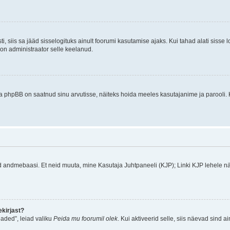
ti, siis sa jääd sisselogituks ainult foorumi kasutamise ajaks. Kui tahad alati sisse 
, on administraator selle keelanud.
a phpBB on saatnud sinu arvutisse, näiteks hoida meeles kasutajanime ja parooli. 
ud andmebaasi. Et neid muuta, mine Kasutaja Juhtpaneeli (KJP); Linki KJP lehele nä
kirjast?
aded”, leiad valiku
Peida mu foorumil olek
. Kui aktiveerid selle, siis näevad sind a