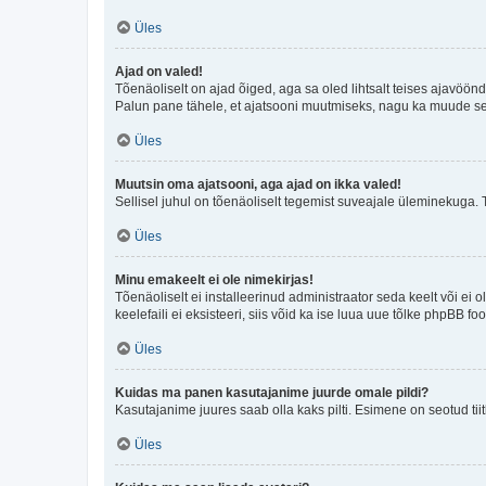
Üles
Ajad on valed!
Tõenäoliselt on ajad õiged, aga sa oled lihtsalt teises ajavöö
Palun pane tähele, et ajatsooni muutmiseks, nagu ka muude sead
Üles
Muutsin oma ajatsooni, aga ajad on ikka valed!
Sellisel juhul on tõenäoliselt tegemist suveajale üleminekuga. 
Üles
Minu emakeelt ei ole nimekirjas!
Tõenäoliselt ei installeerinud administraator seda keelt või ei 
keelefaili ei eksisteeri, siis võid ka ise luua uue tõlke phpBB 
Üles
Kuidas ma panen kasutajanime juurde omale pildi?
Kasutajanime juures saab olla kaks pilti. Esimene on seotud tii
Üles