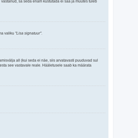
le vastanud, sa seda enam kustutada ei saa ja muutes tuleb
ama valiku
"Lisa signatuur"
.
amisvälja all (kui seda ei näe, siis arvatavasti puuduvad sul
isesta see vastavale reale. Hääletusele saab ka määrata