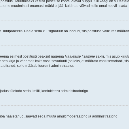
postitusi. Muutmiseks kasuta postituse kõrval olevat nuppu. Kui keegi on su teate
raatorite muutmisest enamasti märki ei jää, kuid nad võivad selle omal soovil lisada.
ma Juhtpaneelis. Peale seda kui signatuur on loodud, siis postituse valikutes määr
d teema esimest postitust) peaksid nägema
Hääletuse lisamine
sakki, mis asub kirjut
ealkirja ja vähemalt kaks vastusevarianti (selleks, et määrata vastusevarianti, s
la piiratud, selle määrab foorumi administraator.
adust ületada seda limiiti, kontakteeru administraatoriga.
juba hääletanud, saavad seda muuta ainult moderaatorid ja administraatorid.