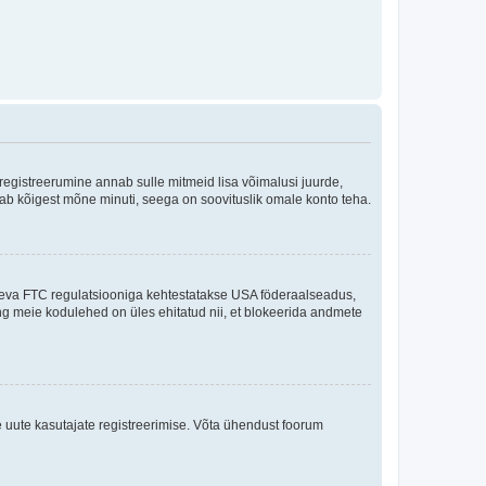
 registreerumine annab sulle mitmeid lisa võimalusi juurde,
võtab kõigest mõne minuti, seega on soovituslik omale konto teha.
sneva FTC regulatsiooniga kehtestatakse USA föderaalseadus,
ning meie kodulehed on üles ehitatud nii, et blokeerida andmete
e uute kasutajate registreerimise. Võta ühendust foorum