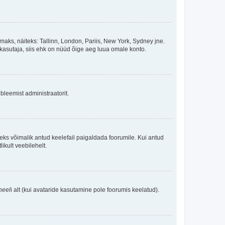
maks, näiteks: Tallinn, London, Pariis, New York, Sydney jne.
kasutaja, siis ehk on nüüd õige aeg luua omale konto.
bleemist administraatorit.
oleks võimalik antud keelefail paigaldada foorumile. Kui antud
ikult veebilehelt.
neel
i alt (kui avataride kasutamine pole foorumis keelatud).