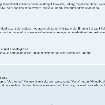
jast meetodist, et lisada omale avataripilt: Gravatar, Gallery, mujalt veebilehelt võ
d. Kui sa ei saa kasutada avatare, siis võta ühendust foorumi administraatoriga..
d kindlaid kasutajaid, näiteks moderaatoreid ja administraatoreid. Enamasti ei saa tii
. Enamik foorumite administraatoreid seda ei kannata ja nad madaldavad su postituste
m minult sisselogimise.
ata. Ja sedagi ainult siis, kui administraator on selle võimaluse lubanud.
emale?
ppu "Uus teema". Vastuse lisamiseks teemasse, vajuta "Vasta" nuppu. Võimalik, et s
 jaluses, näiteks: Sa saad teha uusi teemasid siin foorumis, Sa saad postitada siin