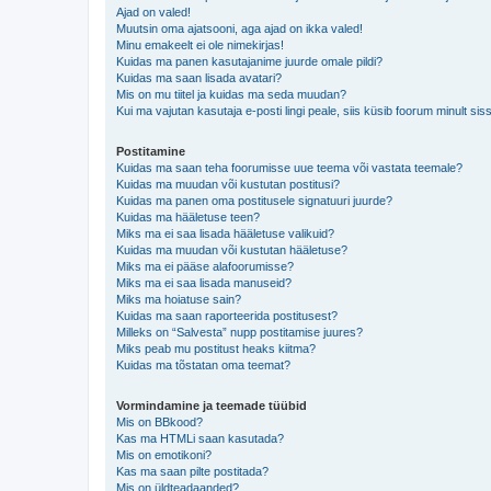
Ajad on valed!
Muutsin oma ajatsooni, aga ajad on ikka valed!
Minu emakeelt ei ole nimekirjas!
Kuidas ma panen kasutajanime juurde omale pildi?
Kuidas ma saan lisada avatari?
Mis on mu tiitel ja kuidas ma seda muudan?
Kui ma vajutan kasutaja e-posti lingi peale, siis küsib foorum minult sis
Postitamine
Kuidas ma saan teha foorumisse uue teema või vastata teemale?
Kuidas ma muudan või kustutan postitusi?
Kuidas ma panen oma postitusele signatuuri juurde?
Kuidas ma hääletuse teen?
Miks ma ei saa lisada hääletuse valikuid?
Kuidas ma muudan või kustutan hääletuse?
Miks ma ei pääse alafoorumisse?
Miks ma ei saa lisada manuseid?
Miks ma hoiatuse sain?
Kuidas ma saan raporteerida postitusest?
Milleks on “Salvesta” nupp postitamise juures?
Miks peab mu postitust heaks kiitma?
Kuidas ma tõstatan oma teemat?
Vormindamine ja teemade tüübid
Mis on BBkood?
Kas ma HTMLi saan kasutada?
Mis on emotikoni?
Kas ma saan pilte postitada?
Mis on üldteadaanded?