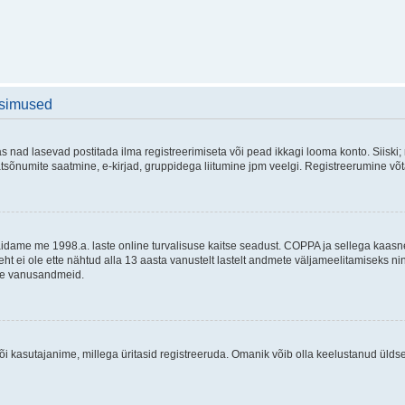
üsimused
as nad lasevad postitada ilma registreerimiseta või pead ikkagi looma konto. Siiski;
rivaatsõnumite saatmine, e-kirjad, gruppidega liitumine jpm veelgi. Registreerumine 
 täidame me 1998.a. laste online turvalisuse kaitse seadust. COPPA ja sellega kaa
leht ei ole ette nähtud alla 13 aasta vanustelt lastelt andmete väljameelitamiseks 
akse vanusandmeid.
õi kasutajanime, millega üritasid registreeruda. Omanik võib olla keelustanud ülds