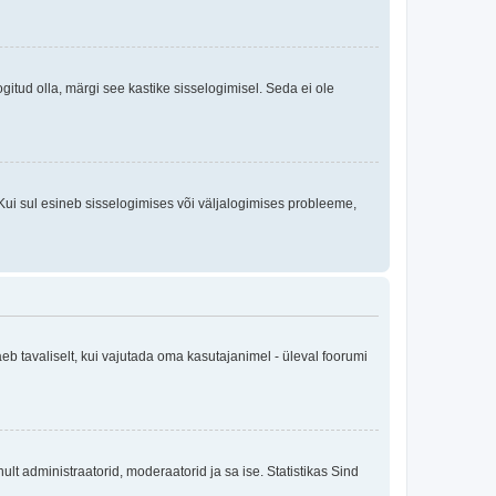
logitud olla, märgi see kastike sisselogimisel. Seda ei ole
Kui sul esineb sisselogimises või väljalogimises probleeme,
eb tavaliselt, kui vajutada oma kasutajanimel - üleval foorumi
inult administraatorid, moderaatorid ja sa ise. Statistikas Sind