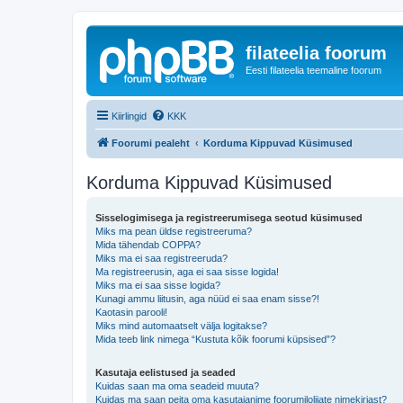
filateelia foorum
Eesti filateelia teemaline foorum
Kiirlingid
KKK
Foorumi pealeht
Korduma Kippuvad Küsimused
Korduma Kippuvad Küsimused
Sisselogimisega ja registreerumisega seotud küsimused
Miks ma pean üldse registreeruma?
Mida tähendab COPPA?
Miks ma ei saa registreeruda?
Ma registreerusin, aga ei saa sisse logida!
Miks ma ei saa sisse logida?
Kunagi ammu liitusin, aga nüüd ei saa enam sisse?!
Kaotasin parooli!
Miks mind automaatselt välja logitakse?
Mida teeb link nimega “Kustuta kõik foorumi küpsised”?
Kasutaja eelistused ja seaded
Kuidas saan ma oma seadeid muuta?
Kuidas ma saan peita oma kasutajanime foorumilolijate nimekirjast?