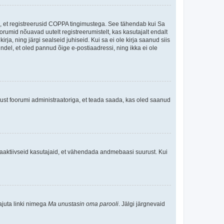
ee, et registreerusid COPPA tingimustega. See tähendab kui Sa
oorumid nõuavad uutelt registreerumistelt, kas kasutajalt endalt
rja, ning järgi sealseid juhiseid. Kui sa ei ole kirja saanud siis
kindel, et oled pannud õige e-postiaadressi, ning ikka ei ole
ndust foorumi administraatoriga, et teada saada, kas oled saanud
baaktiivseid kasutajaid, et vähendada andmebaasi suurust. Kui
ajuta linki nimega
Ma unustasin oma parooli
. Jälgi järgnevaid