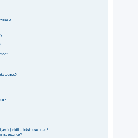
kirjast?
t?
?
eemad?
lida teemat?
tud?
ja/või juriidilise küsimuse osas?
inistraatoriga?