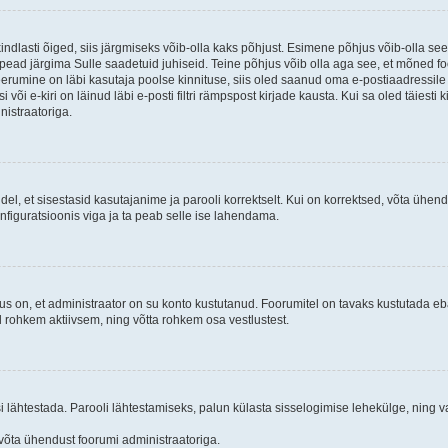
kindlasti õiged, siis järgmiseks võib-olla kaks põhjust. Esimene põhjus võib-olla s
iis pead järgima Sulle saadetuid juhiseid. Teine põhjus võib olla aga see, et mõned f
treerumine on läbi kasutaja poolse kinnituse, siis oled saanud oma e-postiaadressile ki
või e-kiri on läinud läbi e-posti filtri rämpspost kirjade kausta. Kui sa oled täiesti 
nistraatoriga.
ndel, et sisestasid kasutajanime ja parooli korrektselt. Kui on korrektsed, võta ühe
nfiguratsioonis viga ja ta peab selle ise lahendama.
us on, et administraator on su konto kustutanud. Foorumitel on tavaks kustutada e
al rohkem aktiivsem, ning võtta rohkem osa vestlustest.
si lähtestada. Parooli lähtestamiseks, palun külasta sisselogimise lehekülge, ning v
un võta ühendust foorumi administraatoriga.