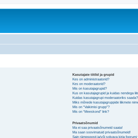
Kasutajate tiitlid ja grupid
Kes on administraatorid?
Kes on moderaatorid?
Mis on kasutajagrupid?
Kus on kasutajagrupid ja kuidas nendega lii
Kuidas kasutajagrupi moderaatoriks saada
Miks mõnede kasutajagruppide liikmete nime
Mis on “Vaikimisi grupp”?
Mis on “Meeskond” link?
Privaatsõnumid
Ma ei saa privaatsõnumeid saata!
Ma saan soovimatuid privaatsõnumeid!
Sain rämpsposti ja/või solvava kirja foorum