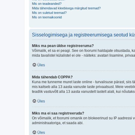
Mis on teadeanded?
Mida tähendavad kleebisega märgitud teemad?
Mis on suletud teemad?
Mis on teemaikoonid
Sisselogimisega ja registreerumisega seotud k
Miks ma pean üldse registreeruma?
Võimalik, et sa ei peagi. See on foorumi haldajate otsustada, k
mida tavalistel külalistel ei ole - näiteks: avatari lisamine, p
Üles
Mida tähendab COPPA?
Kuna me tunneme muret laste online - turvalisuse pärast, siis
mis kaitseb alla 13 aasta vanuste laste privaatsust. Meie veebi
teadlik vastuvõtt alla 13 aasta vanustelt lastelt alati, kui nõut
Üles
Miks ma ei saa registreeruda?
On võimalik, et foorumi omanik on blokeerinud su IP aadressi v
administraatoriga, et saada abi.
Üles