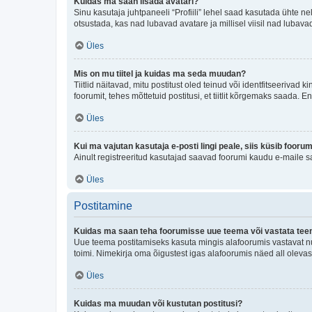
Kuidas ma saan lisada avatari?
Sinu kasutaja juhtpaneeli “Profiili” lehel saad kasutada ühte nel
otsustada, kas nad lubavad avatare ja millisel viisil nad lubava
Üles
Mis on mu tiitel ja kuidas ma seda muudan?
Tiitlid näitavad, mitu postitust oled teinud või identfitseeriva
foorumit, tehes mõttetuid postitusi, et tiitlit kõrgemaks saada
Üles
Kui ma vajutan kasutaja e-posti lingi peale, siis küsib fooru
Ainult registreeritud kasutajad saavad foorumi kaudu e-maile sa
Üles
Postitamine
Kuidas ma saan teha foorumisse uue teema või vastata te
Uue teema postitamiseks kasuta mingis alafoorumis vastavat nu
toimi. Nimekirja oma õigustest igas alafoorumis näed all olevas
Üles
Kuidas ma muudan või kustutan postitusi?