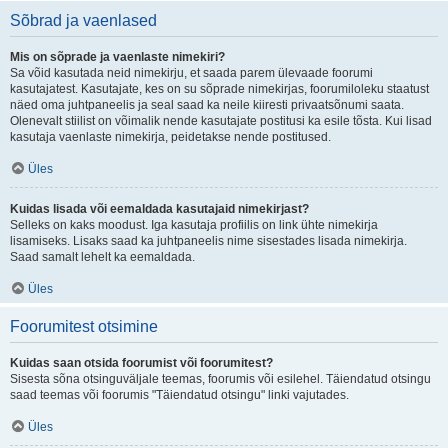
Sõbrad ja vaenlased
Mis on sõprade ja vaenlaste nimekiri?
Sa võid kasutada neid nimekirju, et saada parem ülevaade foorumi
kasutajatest. Kasutajate, kes on su sõprade nimekirjas, foorumiloleku staatust
näed oma juhtpaneelis ja seal saad ka neile kiiresti privaatsõnumi saata.
Olenevalt stiilist on võimalik nende kasutajate postitusi ka esile tõsta. Kui lisad
kasutaja vaenlaste nimekirja, peidetakse nende postitused.
Üles
Kuidas lisada või eemaldada kasutajaid nimekirjast?
Selleks on kaks moodust. Iga kasutaja profiilis on link ühte nimekirja
lisamiseks. Lisaks saad ka juhtpaneelis nime sisestades lisada nimekirja.
Saad samalt lehelt ka eemaldada.
Üles
Foorumitest otsimine
Kuidas saan otsida foorumist või foorumitest?
Sisesta sõna otsinguväljale teemas, foorumis või esilehel. Täiendatud otsingu
saad teemas või foorumis "Täiendatud otsingu" linki vajutades.
Üles