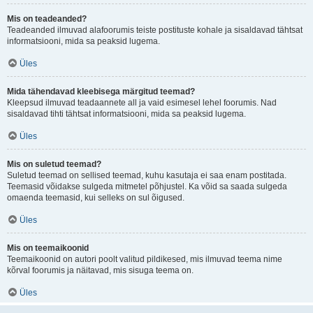
Mis on teadeanded?
Teadeanded ilmuvad alafoorumis teiste postituste kohale ja sisaldavad tähtsat
informatsiooni, mida sa peaksid lugema.
Üles
Mida tähendavad kleebisega märgitud teemad?
Kleepsud ilmuvad teadaannete all ja vaid esimesel lehel foorumis. Nad
sisaldavad tihti tähtsat informatsiooni, mida sa peaksid lugema.
Üles
Mis on suletud teemad?
Suletud teemad on sellised teemad, kuhu kasutaja ei saa enam postitada.
Teemasid võidakse sulgeda mitmetel põhjustel. Ka võid sa saada sulgeda
omaenda teemasid, kui selleks on sul õigused.
Üles
Mis on teemaikoonid
Teemaikoonid on autori poolt valitud pildikesed, mis ilmuvad teema nime
kõrval foorumis ja näitavad, mis sisuga teema on.
Üles