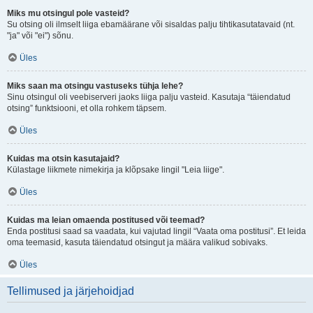
Miks mu otsingul pole vasteid?
Su otsing oli ilmselt liiga ebamäärane või sisaldas palju tihtikasutatavaid (nt.
"ja" või "ei") sõnu.
Üles
Miks saan ma otsingu vastuseks tühja lehe?
Sinu otsingul oli veebiserveri jaoks liiga palju vasteid. Kasutaja “täiendatud
otsing” funktsiooni, et olla rohkem täpsem.
Üles
Kuidas ma otsin kasutajaid?
Külastage liikmete nimekirja ja klõpsake lingil "Leia liige".
Üles
Kuidas ma leian omaenda postitused või teemad?
Enda postitusi saad sa vaadata, kui vajutad lingil “Vaata oma postitusi”. Et leida
oma teemasid, kasuta täiendatud otsingut ja määra valikud sobivaks.
Üles
Tellimused ja järjehoidjad