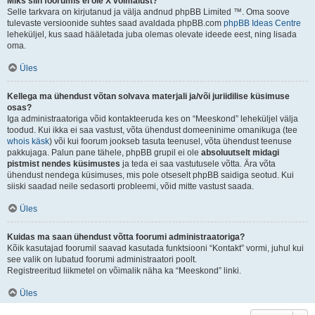
Miks siin foorumis ei ole X võimalust?
Selle tarkvara on kirjutanud ja välja andnud phpBB Limited ™. Oma soove
tulevaste versioonide suhtes saad avaldada phpBB.com
phpBB Ideas Centre
leheküljel, kus saad hääletada juba olemas olevate ideede eest, ning lisada
oma.
Üles
Kellega ma ühendust võtan solvava materjali ja/või juriidilise küsimuse
osas?
Iga administraatoriga võid kontakteeruda kes on “Meeskond” leheküljel välja
toodud. Kui ikka ei saa vastust, võta ühendust domeeninime omanikuga (tee
whois käsk
) või kui foorum jookseb tasuta teenusel, võta ühendust teenuse
pakkujaga. Palun pane tähele, phpBB grupil ei ole
absoluutselt midagi
pistmist nendes küsimustes
ja teda ei saa vastutusele võtta. Ära võta
ühendust nendega küsimuses, mis pole otseselt phpBB saidiga seotud. Kui
siiski saadad neile sedasorti probleemi, võid mitte vastust saada.
Üles
Kuidas ma saan ühendust võtta foorumi administraatoriga?
Kõik kasutajad foorumil saavad kasutada funktsiooni “Kontakt” vormi, juhul kui
see valik on lubatud foorumi administraatori poolt.
Registreeritud liikmetel on võimalik näha ka “Meeskond” linki.
Üles