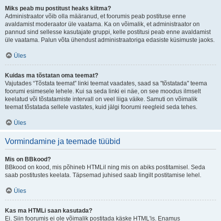
Miks peab mu postitust heaks kiitma?
Administraator võib olla määranud, et foorumis peab postituse enne
avaldamist moderaator üle vaatama. Ka on võimalik, et administraator on
pannud sind sellesse kasutajate gruppi, kelle postitusi peab enne avaldamist
üle vaatama. Palun võta ühendust administraatoriga edasiste küsimuste jaoks.
Üles
Kuidas ma tõstatan oma teemat?
Vajutades “Tõstata teemat” linki teemat vaadates, saad sa "tõstatada" teema
foorumi esimesele lehele. Kui sa seda linki ei näe, on see moodus ilmselt
keelatud või tõstatamiste intervall on veel liiga väike. Samuti on võimalik
teemat tõstatada sellele vastates, kuid jälgi foorumi reegleid seda tehes.
Üles
Vormindamine ja teemade tüübid
Mis on BBkood?
BBkood on kood, mis põhineb HTMLil ning mis on abiks postitamisel. Seda
saab postitustes keelata. Täpsemad juhised saab lingilt postitamise lehel.
Üles
Kas ma HTMLi saan kasutada?
Ei. Siin foorumis ei ole võimalik postitada käske HTML'is. Enamus