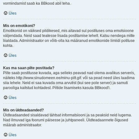
vormindamist saab ka BBkood abil teha.
Üles
Mis on emotikoni?
Emotikonid on väiksed pildikesed, mis aitavad sul postituses oma emotsioone
väljendada. Neid saad teatesse lisada postitamise lehelt. Katsu nendega mitte
liialdada. Administraator on võib-olla ka määranud emotikonide limiidi potituse
kohta.
Üles
Kas ma saan pilte postitada?
Pilte saab postitusse kuvada, aga selleks peavad nad olema avalikus serveris,
näiteks http://www.sinudomeen.ee/minu-pilt.gif. või sa pead need üles laadima
siia lehele. Neid ei saa kuvada oma arvutist (kui see pole server) ja samuti
parooliga kaitstud kohtadest. Piltide lisamiseks kasuta BBkood'i.
Üles
Mis on üldteadaanded?
Üldteadaanded sisaldavad tähtsat informatsiooni ja sa peaksid neid lugema.
Nad ilmuvad iga foorumi päisesse ja juhtpaneeli. Üldteadaannete õigused
määrab administraator.
Üles