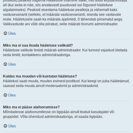
postitust) peaksid nägema
Hääletuse lisamine
sakki, mis asub kirjutamisvälja
all (kui seda ei näe, siis arvatavasti puuduvad sul õigused hääletuse
algatamiseks). Peaksid sisestama hääletuse pealkirja ja vähemalt kaks
vastusevarianti (selleks, et määrata vastusevarianti, sisesta see vastavale
reale. Hääletusele saab ka määrata ajalimiidi, 0 tähendab piiramatut aega.
Valikvastuste arv võib olla piiratud, selle määrab foorumi administraator.
Üles
Miks ma ei saa lisada hääletuse valikuid?
Hääletuse valikute limiidi määrab administraator. Kui tunned vajadust ületada
seda limiiti, kontakteeru administraatoriga.
Üles
Kuidas ma muudan või kustutan hääletuse?
Hääletusi saab muuta, muutes esimest postitust. Kui keegi on juba hääletanud,
saavad seda muuta ainult moderaatorid ja administraatorid.
Üles
Miks ma ei pääse alafoorumisse?
Mõndadesse alafoorumitesse on ligipääs ainult teatud kasutajatel või
gruppidel. Võta ühendust administraatoriga, et saada ligipääs.
Üles