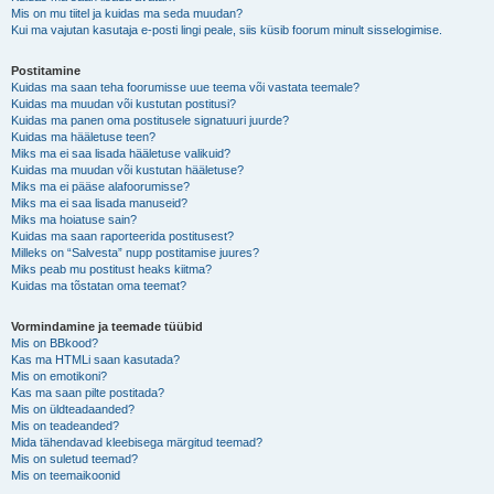
Mis on mu tiitel ja kuidas ma seda muudan?
Kui ma vajutan kasutaja e-posti lingi peale, siis küsib foorum minult sisselogimise.
Postitamine
Kuidas ma saan teha foorumisse uue teema või vastata teemale?
Kuidas ma muudan või kustutan postitusi?
Kuidas ma panen oma postitusele signatuuri juurde?
Kuidas ma hääletuse teen?
Miks ma ei saa lisada hääletuse valikuid?
Kuidas ma muudan või kustutan hääletuse?
Miks ma ei pääse alafoorumisse?
Miks ma ei saa lisada manuseid?
Miks ma hoiatuse sain?
Kuidas ma saan raporteerida postitusest?
Milleks on “Salvesta” nupp postitamise juures?
Miks peab mu postitust heaks kiitma?
Kuidas ma tõstatan oma teemat?
Vormindamine ja teemade tüübid
Mis on BBkood?
Kas ma HTMLi saan kasutada?
Mis on emotikoni?
Kas ma saan pilte postitada?
Mis on üldteadaanded?
Mis on teadeanded?
Mida tähendavad kleebisega märgitud teemad?
Mis on suletud teemad?
Mis on teemaikoonid