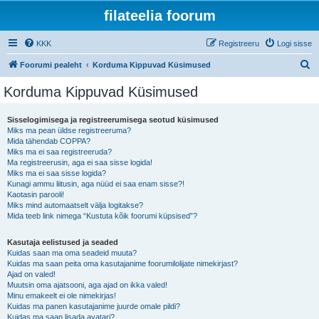
filateelia foorum
KKK
Registreeru
Logi sisse
O
Foorumi pealeht
Korduma Kippuvad Küsimused
t
Korduma Kippuvad Küsimused
s
i
Sisselogimisega ja registreerumisega seotud küsimused
Miks ma pean üldse registreeruma?
Mida tähendab COPPA?
Miks ma ei saa registreeruda?
Ma registreerusin, aga ei saa sisse logida!
Miks ma ei saa sisse logida?
Kunagi ammu liitusin, aga nüüd ei saa enam sisse?!
Kaotasin parooli!
Miks mind automaatselt välja logitakse?
Mida teeb link nimega “Kustuta kõik foorumi küpsised”?
Kasutaja eelistused ja seaded
Kuidas saan ma oma seadeid muuta?
Kuidas ma saan peita oma kasutajanime foorumilolijate nimekirjast?
Ajad on valed!
Muutsin oma ajatsooni, aga ajad on ikka valed!
Minu emakeelt ei ole nimekirjas!
Kuidas ma panen kasutajanime juurde omale pildi?
Kuidas ma saan lisada avatari?