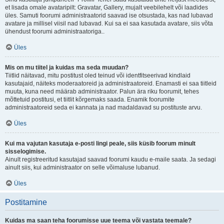
et lisada omale avataripilt: Gravatar, Gallery, mujalt veebilehelt või laadides
üles. Samuti foorumi administraatorid saavad ise otsustada, kas nad lubavad
avatare ja millisel viisil nad lubavad. Kui sa ei saa kasutada avatare, siis võta
ühendust foorumi administraatoriga..
Üles
Mis on mu tiitel ja kuidas ma seda muudan?
Tiitlid näitavad, mitu postitust oled teinud või identfitseerivad kindlaid
kasutajaid, näiteks moderaatoreid ja administraatoreid. Enamasti ei saa tiitleid
muuta, kuna need määrab administraator. Palun ära riku foorumit, tehes
mõttetuid postitusi, et tiitlit kõrgemaks saada. Enamik foorumite
administraatoreid seda ei kannata ja nad madaldavad su postituste arvu.
Üles
Kui ma vajutan kasutaja e-posti lingi peale, siis küsib foorum minult
sisselogimise.
Ainult registreeritud kasutajad saavad foorumi kaudu e-maile saata. Ja sedagi
ainult siis, kui administraator on selle võimaluse lubanud.
Üles
Postitamine
Kuidas ma saan teha foorumisse uue teema või vastata teemale?