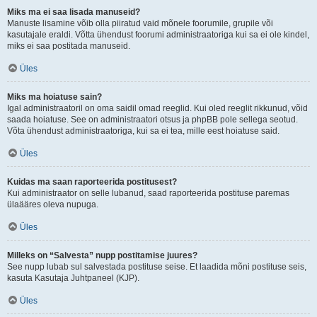
Miks ma ei saa lisada manuseid?
Manuste lisamine võib olla piiratud vaid mõnele foorumile, grupile või
kasutajale eraldi. Võtta ühendust foorumi administraatoriga kui sa ei ole kindel,
miks ei saa postitada manuseid.
Üles
Miks ma hoiatuse sain?
Igal administraatoril on oma saidil omad reeglid. Kui oled reeglit rikkunud, võid
saada hoiatuse. See on administraatori otsus ja phpBB pole sellega seotud.
Võta ühendust administraatoriga, kui sa ei tea, mille eest hoiatuse said.
Üles
Kuidas ma saan raporteerida postitusest?
Kui administraator on selle lubanud, saad raporteerida postituse paremas
ülaääres oleva nupuga.
Üles
Milleks on “Salvesta” nupp postitamise juures?
See nupp lubab sul salvestada postituse seise. Et laadida mõni postituse seis,
kasuta Kasutaja Juhtpaneel (KJP).
Üles