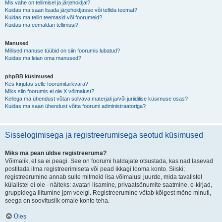
Mis vahe on tellimisel ja järjehoidjal?
Kuidas ma saan lisada järjehoidjasse või tellida teemat?
Kuidas ma tellin teemasid või foorumeid?
Kuidas ma eemaldan tellimusi?
Manused
Millised manuse tüübid on siin foorumis lubatud?
Kuidas ma leian oma manused?
phpBB küsimused
Kes kirjutas selle foorumitarkvara?
Miks siin foorumis ei ole X võimalust?
Kellega ma ühendust võtan solvava materjali ja/või juriidilise küsimuse osas?
Kuidas ma saan ühendust võtta foorumi administraatoriga?
Sisselogimisega ja registreerumisega seotud küsimused
Miks ma pean üldse registreeruma?
Võimalik, et sa ei peagi. See on foorumi haldajate otsustada, kas nad lasevad
postitada ilma registreerimiseta või pead ikkagi looma konto. Siiski;
registreerumine annab sulle mitmeid lisa võimalusi juurde, mida tavalistel
külalistel ei ole - näiteks: avatari lisamine, privaatsõnumite saatmine, e-kirjad,
gruppidega liitumine jpm veelgi. Registreerumine võtab kõigest mõne minuti,
seega on soovituslik omale konto teha.
Üles