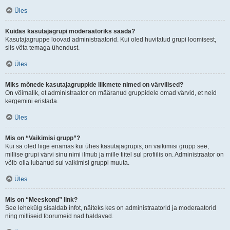
Üles
Kuidas kasutajagrupi moderaatoriks saada?
Kasutajagruppe loovad administraatorid. Kui oled huvitatud grupi loomisest,
siis võta temaga ühendust.
Üles
Miks mõnede kasutajagruppide liikmete nimed on värvilised?
On võimalik, et administraator on määranud gruppidele omad värvid, et neid
kergemini eristada.
Üles
Mis on “Vaikimisi grupp”?
Kui sa oled liige enamas kui ühes kasutajagrupis, on vaikimisi grupp see,
millise grupi värvi sinu nimi ilmub ja mille tiitel sul profiilis on. Administraator on
võib-olla lubanud sul vaikimisi gruppi muuta.
Üles
Mis on “Meeskond” link?
See lehekülg sisaldab infot, näiteks kes on administraatorid ja moderaatorid
ning milliseid foorumeid nad haldavad.