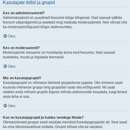
Kasutajate tiitlid ja grupid
Kes on administraatorid?
Administraatorid on auastmelt foorumis kõige kõrgemal. Nad saavad sättida
foorumi väljanägemist ja seadeid ning määrata moderaatoreid. Neil võivad olla
ka moderaatoriõigused kõigis alafoorumites.
Üles
Kes on moderaatorid?
Moderaatorite ülesanne on hoolitseda korra eest foorumis. Nad saavad
kustutada, muuta ja liigutada teemasid.
Üles
Mis on kasutajagrupid?
Kasutajagrupid on võimalus liikmeid gruppidesse jagada. Üks inimene saab
kuuluda mitmesse gruppi ning gruppidel saab olla eriõiguseid. Nii saab
näiteks anda mõnele grupile õiguse mõnda alafoorumite kasutada, kuigi teised
seda teha ei saa..
Üles
Kus on kasutajagrupid ja kuidas nendega liituda?
Olemasolevaid gruppe saad vaadata menüüst Kasutajagruppide alt. Seal saad
ka oma liitumisavalduse esitada. Grupid võivad olla ka varjatud.