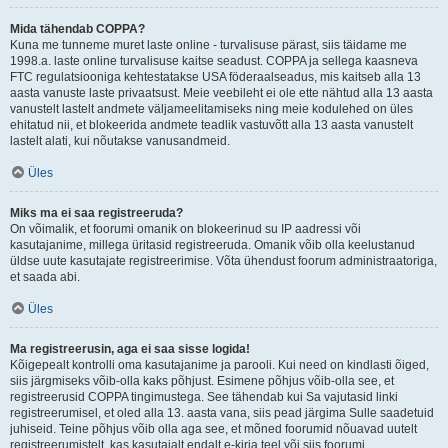
Mida tähendab COPPA?
Kuna me tunneme muret laste online - turvalisuse pärast, siis täidame me
1998.a. laste online turvalisuse kaitse seadust. COPPA ja sellega kaasneva
FTC regulatsiooniga kehtestatakse USA föderaalseadus, mis kaitseb alla 13
aasta vanuste laste privaatsust. Meie veebileht ei ole ette nähtud alla 13 aasta
vanustelt lastelt andmete väljameelitamiseks ning meie kodulehed on üles
ehitatud nii, et blokeerida andmete teadlik vastuvõtt alla 13 aasta vanustelt
lastelt alati, kui nõutakse vanusandmeid.
Üles
Miks ma ei saa registreeruda?
On võimalik, et foorumi omanik on blokeerinud su IP aadressi või
kasutajanime, millega üritasid registreeruda. Omanik võib olla keelustanud
üldse uute kasutajate registreerimise. Võta ühendust foorum administraatoriga,
et saada abi.
Üles
Ma registreerusin, aga ei saa sisse logida!
Kõigepealt kontrolli oma kasutajanime ja parooli. Kui need on kindlasti õiged,
siis järgmiseks võib-olla kaks põhjust. Esimene põhjus võib-olla see, et
registreerusid COPPA tingimustega. See tähendab kui Sa vajutasid linki
registreerumisel, et oled alla 13. aasta vana, siis pead järgima Sulle saadetuid
juhiseid. Teine põhjus võib olla aga see, et mõned foorumid nõuavad uutelt
registreerumistelt, kas kasutajalt endalt e-kirja teel või siis foorumi