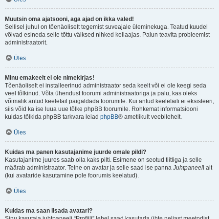
Muutsin oma ajatsooni, aga ajad on ikka valed!
Sellisel juhul on tõenäoliselt tegemist suveajale üleminekuga. Teatud kuudel
võivad esineda selle tõttu väiksed nihked kellaajas. Palun teavita probleemist
administraatorit.
Üles
Minu emakeelt ei ole nimekirjas!
Tõenäoliselt ei installeerinud administraator seda keelt või ei ole keegi seda
veel tõlkinud. Võta ühendust foorumi administraatoriga ja palu, kas oleks
võimalik antud keelefail paigaldada foorumile. Kui antud keelefaili ei eksisteeri,
siis võid ka ise luua uue tõlke phpBB foorumile. Rohkemat informatsiooni
kuidas tõlkida phpBB tarkvara leiad
phpBB
® ametlikult veebilehelt.
Üles
Kuidas ma panen kasutajanime juurde omale pildi?
Kasutajanime juures saab olla kaks pilti. Esimene on seotud tiitliga ja selle
määrab administraator. Teine on avatar ja selle saad ise panna
Juhtpaneel
i alt
(kui avataride kasutamine pole foorumis keelatud).
Üles
Kuidas ma saan lisada avatari?
Sinu kasutaja juhtpaneeli “Profiili” lehel saad kasutada ühte neljast meetodist,