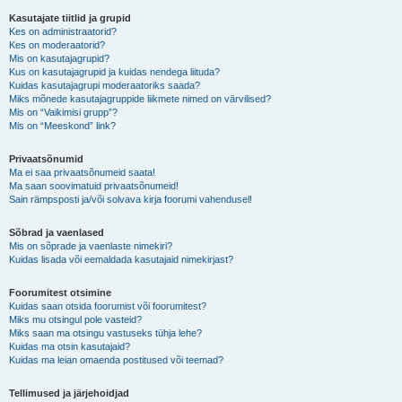
Kasutajate tiitlid ja grupid
Kes on administraatorid?
Kes on moderaatorid?
Mis on kasutajagrupid?
Kus on kasutajagrupid ja kuidas nendega liituda?
Kuidas kasutajagrupi moderaatoriks saada?
Miks mõnede kasutajagruppide liikmete nimed on värvilised?
Mis on “Vaikimisi grupp”?
Mis on “Meeskond” link?
Privaatsõnumid
Ma ei saa privaatsõnumeid saata!
Ma saan soovimatuid privaatsõnumeid!
Sain rämpsposti ja/või solvava kirja foorumi vahendusel!
Sõbrad ja vaenlased
Mis on sõprade ja vaenlaste nimekiri?
Kuidas lisada või eemaldada kasutajaid nimekirjast?
Foorumitest otsimine
Kuidas saan otsida foorumist või foorumitest?
Miks mu otsingul pole vasteid?
Miks saan ma otsingu vastuseks tühja lehe?
Kuidas ma otsin kasutajaid?
Kuidas ma leian omaenda postitused või teemad?
Tellimused ja järjehoidjad