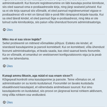
administraatorilt. Kui foorumi registreerumine on läbi kasutaja poolse kinnituse,
siis oled saanud oma e-postiaadressile kirja, ning järgi sealseid juhiseid. Kui
sa ei ole kirja saanud siis võimalik, et oled pannud registreerumisel vigase e-
postiaadressi või e-kiri on läinud läbi e-posti filtri rämpspost kirjade kausta. Kui
sa oled täiesti kindel, et oled pannud õige e-postiaadressi, ning ikka ei ole
tulnud sulle kinnituskirja, siis palun võta ühendust foorumi administraatoriga.
Üles
Miks ma ei saa sisse logida?
Sellel probleemil on mitmeid võimalikke põhjusi. Esiteks ole kindel, et
sisestasid kasutajanime ja parooli korrektselt. Kui on korrektsed, võta ühendust
foorumi administraatoriga, et teada saada, kas oled saanud keelu foorumile.
Ka on võimalik, et omanikul on veebiserveri konfiguratsioonis viga ja ta peab
selle ise lahendama.
Üles
Kunagi ammu liitusin, aga nüüd ei saa enam sisse?!
Kõigepealt kontrolli oma kasutajanime ja paroole. Teine võimalus on, et
administraator on su konto kustutanud. Foorumitel on tavaks kustutada
ebaaktiivseid kasutajaid, et vähendada andmebaasi suurust. Kui sinu
kasutajakonto on kustutatud, siis proovi on järgneval korral rohkem aktiivsem,
ning võtta rohkem osa vestlustest.
Üles