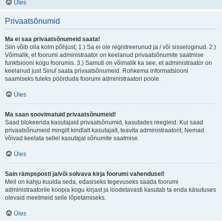
Üles
Privaatsõnumid
Ma ei saa privaatsõnumeid saata!
Siin võib olla kolm põhjust; 1.) Sa ei ole registreerunud ja / või sisseloginud. 2.)
Võimalik, et foorumi administraator on keelanud privaatsõnumite saatmise
funktsiooni kogu foorumis. 3.) Samuti on võimalik ka see, et administraator on
keelanud just Sinul saata privaatsõnumeid. Rohkema informatsiooni
saamiseks tuleks pöörduda foorumi administraatori poole.
Üles
Ma saan soovimatuid privaatsõnumeid!
Saad blokeerida kasutajaid privaatsõnumid, kasutades reegleid. Kui saad
privaatsõnumeid mingilt kindlalt kasutajalt, teavita administraatorit; Nemad
võivad keelata sellel kasutajal sõnumite saatmise.
Üles
Sain rämpsposti ja/või solvava kirja foorumi vahendusel!
Meil on kahju kuulda seda, edasiseks tegevuseks saada foorumi
administraatorile koopia kogu kirjast ja loodetavasti kasutab ta enda käsutuses
olevaid meetmeid selle lõpetamiseks.
Üles