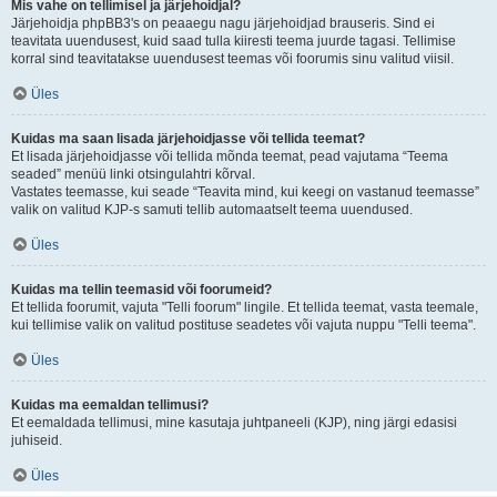
Mis vahe on tellimisel ja järjehoidjal?
Järjehoidja phpBB3's on peaaegu nagu järjehoidjad brauseris. Sind ei
teavitata uuendusest, kuid saad tulla kiiresti teema juurde tagasi. Tellimise
korral sind teavitatakse uuendusest teemas või foorumis sinu valitud viisil.
Üles
Kuidas ma saan lisada järjehoidjasse või tellida teemat?
Et lisada järjehoidjasse või tellida mõnda teemat, pead vajutama “Teema
seaded” menüü linki otsingulahtri kõrval.
Vastates teemasse, kui seade “Teavita mind, kui keegi on vastanud teemasse”
valik on valitud KJP-s samuti tellib automaatselt teema uuendused.
Üles
Kuidas ma tellin teemasid või foorumeid?
Et tellida foorumit, vajuta "Telli foorum" lingile. Et tellida teemat, vasta teemale,
kui tellimise valik on valitud postituse seadetes või vajuta nuppu "Telli teema".
Üles
Kuidas ma eemaldan tellimusi?
Et eemaldada tellimusi, mine kasutaja juhtpaneeli (KJP), ning järgi edasisi
juhiseid.
Üles