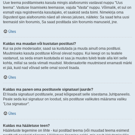
Uue teema postitamiseks kasuta mingis alafoorumis vastavat nuppu "Uus
teema". Vastuse lisamiseks teemasse, vajuta "Vasta" nuppu. Võimalik, et sul on
esmalt vaja registreerida kasutajaks, et saaksid seda toimi. Nimekirja oma
õigustest igas alafoorumis näed all olevas jaluses, näiteks: Sa saad teha uusi
teemasid siin foorumis, Sa saad postitada siin foorumis manuseid, jne.
Üles
Kuidas ma muudan või kustutan postitusi?
Kui sa pole moderaator, saad sa kustutada ja muuta ainult oma postitusi.
Muutmiseks kasuta postituse kõrval olevat nuppu. Kui keegi on su teatele
vastanud, sa seda enam kustutada ei saa ja muutes tuleb teate alla kiri selle
kohta, millal sa seda viimati muutsid. Moderaatorite muutmisest enamasti märki
ei jää, kuid nad võivad selle omal soovil lisada.
Üles
Kuidas ma panen oma postitusele signatuuri juurde?
Et lisada signatuuri postitusele, pead kõigepealt selle sisestama Juhtpaneelis.
Peale seda kui signatuur on loodud, siis postituse valikutes määrama valiku
"Lisa signatuur"
.
Üles
Kuidas ma hääletuse teen?
Hääletuste tegemine on lihte - kui postitad teema (või muudad teema esimest