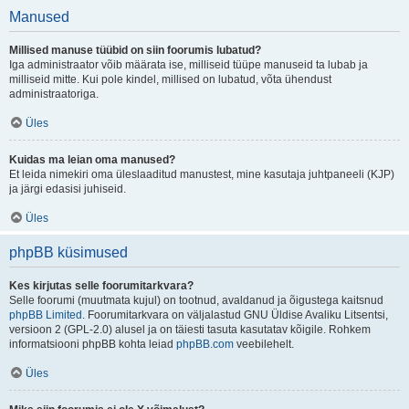
Manused
Millised manuse tüübid on siin foorumis lubatud?
Iga administraator võib määrata ise, milliseid tüüpe manuseid ta lubab ja
milliseid mitte. Kui pole kindel, millised on lubatud, võta ühendust
administraatoriga.
Üles
Kuidas ma leian oma manused?
Et leida nimekiri oma üleslaaditud manustest, mine kasutaja juhtpaneeli (KJP)
ja järgi edasisi juhiseid.
Üles
phpBB küsimused
Kes kirjutas selle foorumitarkvara?
Selle foorumi (muutmata kujul) on tootnud, avaldanud ja õigustega kaitsnud
phpBB Limited
. Foorumitarkvara on väljalastud GNU Üldise Avaliku Litsentsi,
versioon 2 (GPL-2.0) alusel ja on täiesti tasuta kasutatav kõigile. Rohkem
informatsiooni phpBB kohta leiad
phpBB.com
veebilehelt.
Üles