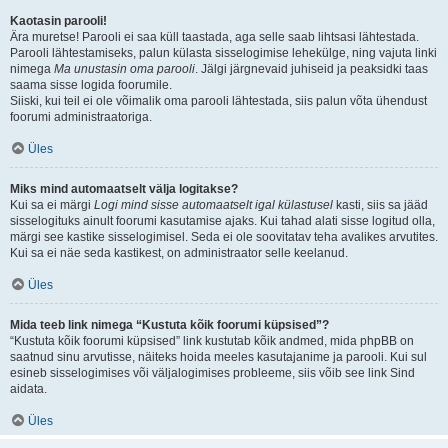
Kaotasin parooli!
Ära muretse! Parooli ei saa küll taastada, aga selle saab lihtsasi lähtestada.
Parooli lähtestamiseks, palun külasta sisselogimise lehekülge, ning vajuta linki
nimega
Ma unustasin oma parooli
. Jälgi järgnevaid juhiseid ja peaksidki taas
saama sisse logida foorumile.
Siiski, kui teil ei ole võimalik oma parooli lähtestada, siis palun võta ühendust
foorumi administraatoriga.
Üles
Miks mind automaatselt välja logitakse?
Kui sa ei märgi
Logi mind sisse automaatselt igal külastusel
kasti, siis sa jääd
sisselogituks ainult foorumi kasutamise ajaks. Kui tahad alati sisse logitud olla,
märgi see kastike sisselogimisel. Seda ei ole soovitatav teha avalikes arvutites.
Kui sa ei näe seda kastikest, on administraator selle keelanud.
Üles
Mida teeb link nimega “Kustuta kõik foorumi küpsised”?
“Kustuta kõik foorumi küpsised” link kustutab kõik andmed, mida phpBB on
saatnud sinu arvutisse, näiteks hoida meeles kasutajanime ja parooli. Kui sul
esineb sisselogimises või väljalogimises probleeme, siis võib see link Sind
aidata.
Üles