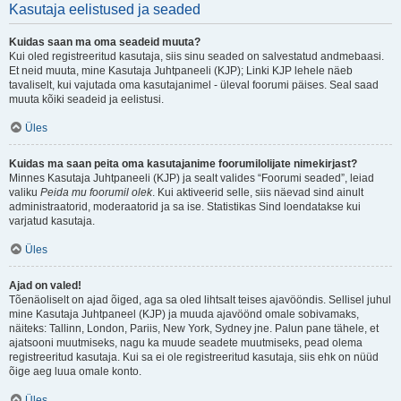
Kasutaja eelistused ja seaded
Kuidas saan ma oma seadeid muuta?
Kui oled registreeritud kasutaja, siis sinu seaded on salvestatud andmebaasi.
Et neid muuta, mine Kasutaja Juhtpaneeli (KJP); Linki KJP lehele näeb
tavaliselt, kui vajutada oma kasutajanimel - üleval foorumi päises. Seal saad
muuta kõiki seadeid ja eelistusi.
Üles
Kuidas ma saan peita oma kasutajanime foorumilolijate nimekirjast?
Minnes Kasutaja Juhtpaneeli (KJP) ja sealt valides “Foorumi seaded”, leiad
valiku
Peida mu foorumil olek
. Kui aktiveerid selle, siis näevad sind ainult
administraatorid, moderaatorid ja sa ise. Statistikas Sind loendatakse kui
varjatud kasutaja.
Üles
Ajad on valed!
Tõenäoliselt on ajad õiged, aga sa oled lihtsalt teises ajavööndis. Sellisel juhul
mine Kasutaja Juhtpaneel (KJP) ja muuda ajavöönd omale sobivamaks,
näiteks: Tallinn, London, Pariis, New York, Sydney jne. Palun pane tähele, et
ajatsooni muutmiseks, nagu ka muude seadete muutmiseks, pead olema
registreeritud kasutaja. Kui sa ei ole registreeritud kasutaja, siis ehk on nüüd
õige aeg luua omale konto.
Üles