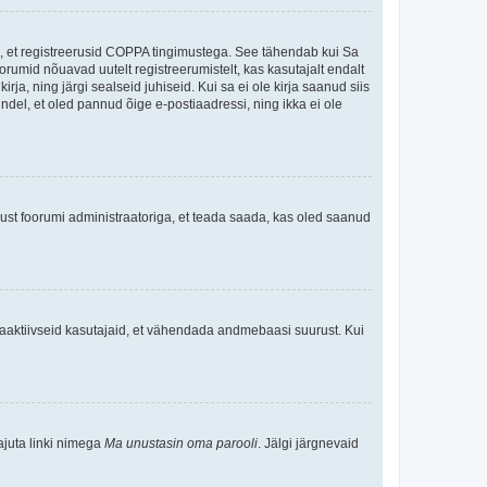
ee, et registreerusid COPPA tingimustega. See tähendab kui Sa
oorumid nõuavad uutelt registreerumistelt, kas kasutajalt endalt
rja, ning järgi sealseid juhiseid. Kui sa ei ole kirja saanud siis
kindel, et oled pannud õige e-postiaadressi, ning ikka ei ole
ndust foorumi administraatoriga, et teada saada, kas oled saanud
baaktiivseid kasutajaid, et vähendada andmebaasi suurust. Kui
ajuta linki nimega
Ma unustasin oma parooli
. Jälgi järgnevaid