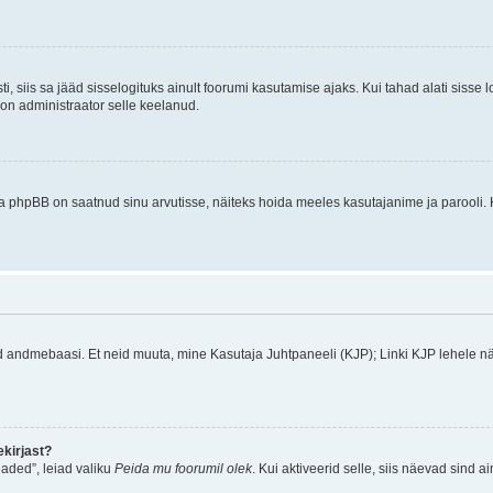
ti, siis sa jääd sisselogituks ainult foorumi kasutamise ajaks. Kui tahad alati sisse 
, on administraator selle keelanud.
a phpBB on saatnud sinu arvutisse, näiteks hoida meeles kasutajanime ja parooli. 
ud andmebaasi. Et neid muuta, mine Kasutaja Juhtpaneeli (KJP); Linki KJP lehele nä
kirjast?
aded”, leiad valiku
Peida mu foorumil olek
. Kui aktiveerid selle, siis näevad sind a