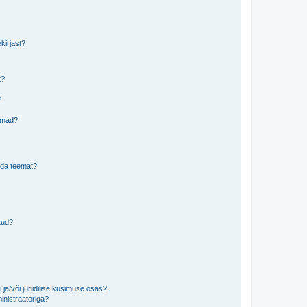
kirjast?
t?
?
eemad?
lida teemat?
tud?
ja/või juriidilise küsimuse osas?
inistraatoriga?