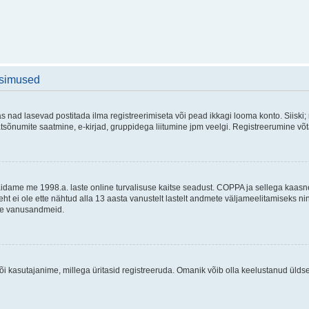
üsimused
as nad lasevad postitada ilma registreerimiseta või pead ikkagi looma konto. Siiski;
rivaatsõnumite saatmine, e-kirjad, gruppidega liitumine jpm veelgi. Registreerumine 
 täidame me 1998.a. laste online turvalisuse kaitse seadust. COPPA ja sellega kaa
leht ei ole ette nähtud alla 13 aasta vanustelt lastelt andmete väljameelitamiseks 
akse vanusandmeid.
õi kasutajanime, millega üritasid registreeruda. Omanik võib olla keelustanud ülds