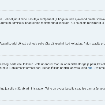
ndis. Sellisel juhul mine Kasutaja Juhtpaneel (KJP) ja muuda ajavöönd omale sobiva
ete muutmiseks, pead olema registreeritud kasutaja. Kui sa ei ole registreeritud 
Teatud kuudel võivad esineda selle tõttu väiksed nihked kellaajas. Palun teavita pro
ole keegi seda veel tõlkinud. Võta ühendust foorumi administraatoriga ja palu, kas 
foorumile. Rohkemat informatsiooni kuidas tõlkida phpBB tarkvara leiad
phpBB
® ametl
tliga ja selle määrab administraator. Teine on avatar ja selle saad ise panna
Juhtpa