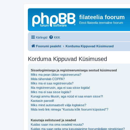
filateelia foorum
Eesti filateelia teemaline foorum
Kiirlingid
KKK
Foorumi pealeht
Korduma Kippuvad Küsimused
Korduma Kippuvad Küsimused
Sisselogimisega ja registreerumisega seotud küsimused
Miks ma pean üldse registreeruma?
Mida tähendab COPPA?
Miks ma ei saa registreeruda?
Ma registreerusin, aga ei saa sisse logida!
Miks ma ei saa sisse logida?
Kunagi ammu liitusin, aga nüüd ei saa enam sisse?!
Kaotasin parooli!
Miks mind automaatselt välja logitakse?
Mida teeb link nimega “Kustuta kõik foorumi küpsised”?
Kasutaja eelistused ja seaded
Kuidas saan ma oma seadeid muuta?
Kuidas ma saan peita oma kasutajanime foorumilolijate nimekirjast?