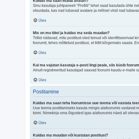
Kuidas ma saan lisada avatari?
Sinu kasutaja juhtpaneeli “Profiili” lehel saad kasutada ühte nel
otsustada, kas nad lubavad avatare ja millisel viisil nad lubava
Üles
Mis on mu tiitel ja kuidas ma seda muudan?
Tiitlid näitavad, mitu postitust oled teinud või identfitseeriva
foorumit, tehes mõttetuid postitusi, et tiitlit kõrgemaks saada
Üles
Kui ma vajutan kasutaja e-posti lingi peale, siis küsib fooru
Ainult registreeritud kasutajad saavad foorumi kaudu e-maile sa
Üles
Postitamine
Kuidas ma saan teha foorumisse uue teema või vastata te
Uue teema postitamiseks kasuta mingis alafoorumis vastavat nu
toimi. Nimekirja oma õigustest igas alafoorumis näed all olevas
Üles
Kuidas ma muudan või kustutan postitusi?