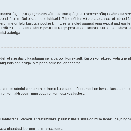
kindlasti õiged, siis järgmiseks võib-olla kaks põhjust. Esimene põhjus võib-olla s
iis pead järgima Sulle saadetuid juhiseid. Teine põhjus võib olla aga see, et mõned f
treerumine on läbi kasutaja poolse kinnituse, siis oled saanud oma e-postiaadressile ki
või e-kiri on läinud läbi e-posti filtri rämpspost kirjade kausta. Kui sa oled täiesti 
nistraatoriga.
ndel, et sisestasid kasutajanime ja parooli korrektselt. Kui on korrektsed, võta ühe
nfiguratsioonis viga ja ta peab selle ise lahendama.
us on, et administraator on su konto kustutanud. Foorumitel on tavaks kustutada e
al rohkem aktiivsem, ning võtta rohkem osa vestlustest.
si lähtestada. Parooli lähtestamiseks, palun külasta sisselogimise lehekülge, ning v
un võta ühendust foorumi administraatoriga.