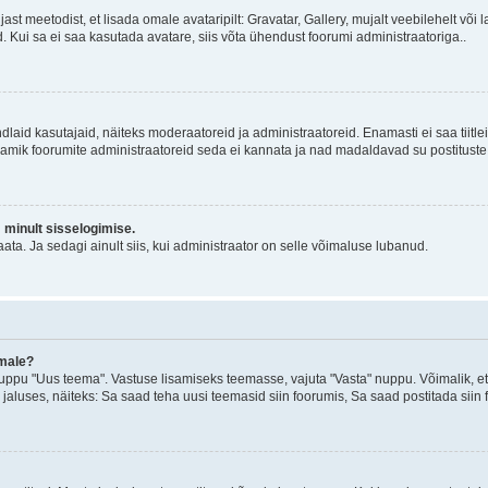
jast meetodist, et lisada omale avataripilt: Gravatar, Gallery, mujalt veebilehelt võ
d. Kui sa ei saa kasutada avatare, siis võta ühendust foorumi administraatoriga..
d kindlaid kasutajaid, näiteks moderaatoreid ja administraatoreid. Enamasti ei saa tii
. Enamik foorumite administraatoreid seda ei kannata ja nad madaldavad su postituste
m minult sisselogimise.
ata. Ja sedagi ainult siis, kui administraator on selle võimaluse lubanud.
emale?
ppu "Uus teema". Vastuse lisamiseks teemasse, vajuta "Vasta" nuppu. Võimalik, et s
 jaluses, näiteks: Sa saad teha uusi teemasid siin foorumis, Sa saad postitada siin