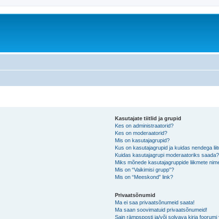
Kasutajate tiitlid ja grupid
Kes on administraatorid?
Kes on moderaatorid?
Mis on kasutajagrupid?
Kus on kasutajagrupid ja kuidas nendega lii
Kuidas kasutajagrupi moderaatoriks saada
Miks mõnede kasutajagruppide liikmete nime
Mis on “Vaikimisi grupp”?
Mis on “Meeskond” link?
Privaatsõnumid
Ma ei saa privaatsõnumeid saata!
Ma saan soovimatuid privaatsõnumeid!
Sain rämpsposti ja/või solvava kirja foorum