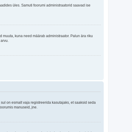
i laadides üles. Samuti foorumi administraatorid saavad ise
tleid muuta, kuna need määrab administraator. Palun ära riku
 arvu.
ul on esmalt vaja registreerida kasutajaks, et saaksid seda
 foorumis manuseid, jne.