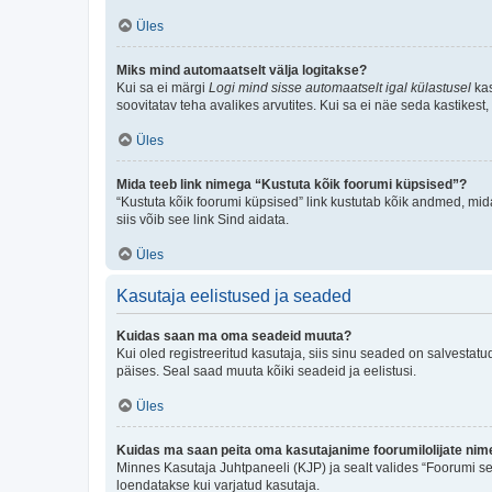
Üles
Miks mind automaatselt välja logitakse?
Kui sa ei märgi
Logi mind sisse automaatselt igal külastusel
kas
soovitatav teha avalikes arvutites. Kui sa ei näe seda kastikest
Üles
Mida teeb link nimega “Kustuta kõik foorumi küpsised”?
“Kustuta kõik foorumi küpsised” link kustutab kõik andmed, mid
siis võib see link Sind aidata.
Üles
Kasutaja eelistused ja seaded
Kuidas saan ma oma seadeid muuta?
Kui oled registreeritud kasutaja, siis sinu seaded on salvestat
päises. Seal saad muuta kõiki seadeid ja eelistusi.
Üles
Kuidas ma saan peita oma kasutajanime foorumilolijate nime
Minnes Kasutaja Juhtpaneeli (KJP) ja sealt valides “Foorumi se
loendatakse kui varjatud kasutaja.