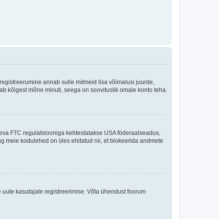
 registreerumine annab sulle mitmeid lisa võimalusi juurde,
võtab kõigest mõne minuti, seega on soovituslik omale konto teha.
sneva FTC regulatsiooniga kehtestatakse USA föderaalseadus,
ning meie kodulehed on üles ehitatud nii, et blokeerida andmete
e uute kasutajate registreerimise. Võta ühendust foorum