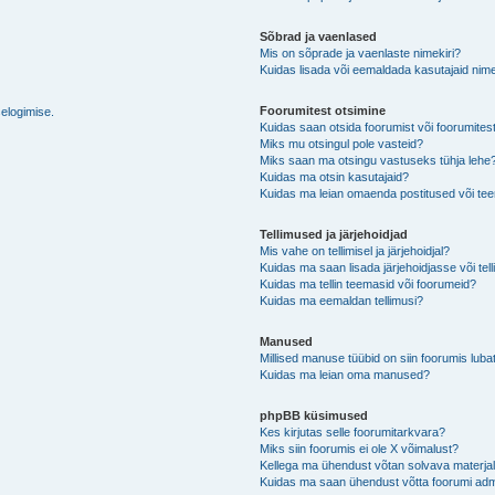
Sõbrad ja vaenlased
Mis on sõprade ja vaenlaste nimekiri?
Kuidas lisada või eemaldada kasutajaid nime
Foorumitest otsimine
selogimise.
Kuidas saan otsida foorumist või foorumites
Miks mu otsingul pole vasteid?
Miks saan ma otsingu vastuseks tühja lehe
Kuidas ma otsin kasutajaid?
Kuidas ma leian omaenda postitused või t
Tellimused ja järjehoidjad
Mis vahe on tellimisel ja järjehoidjal?
Kuidas ma saan lisada järjehoidjasse või tel
Kuidas ma tellin teemasid või foorumeid?
Kuidas ma eemaldan tellimusi?
Manused
Millised manuse tüübid on siin foorumis luba
Kuidas ma leian oma manused?
phpBB küsimused
Kes kirjutas selle foorumitarkvara?
Miks siin foorumis ei ole X võimalust?
Kellega ma ühendust võtan solvava materjali 
Kuidas ma saan ühendust võtta foorumi adm