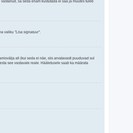
le vastanud, sa seda enam kustutada ei saa ja muutes tuleb
ama valiku
"Lisa signatuur"
.
amisvälja all (kui seda ei näe, siis arvatavasti puuduvad sul
isesta see vastavale reale. Hääletusele saab ka määrata