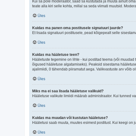
Kui sa pole moderaator, saad sa kustutada ja muuta ainult oma 
teate alla kiri selle kohta, millal sa seda viimati muutsid. Mode
Üles
Kuidas ma panen oma postitusele signatuuri juurde?
Et lisada signatuuri postitusele, pead kõigepealt selle sisesta
Üles
Kuidas ma hääletuse teen?
Hääletuste tegemine on lihte - kui postitad teema (või muuda
õigused hääletuse algatamiseks). Peaksid sisestama hääletuse p
ajalimiidi, 0 tähendab piiramatut aega. Valikvastuste arv võib ol
Üles
Miks ma ei saa lisada hääletuse valikuid?
Hääletuse valikute limiidi määrab administraator. Kui tunned vaj
Üles
Kuidas ma muudan või kustutan hääletuse?
Hääletusi saab muuta, muutes esimest postitust. Kui keegi on 
Üles