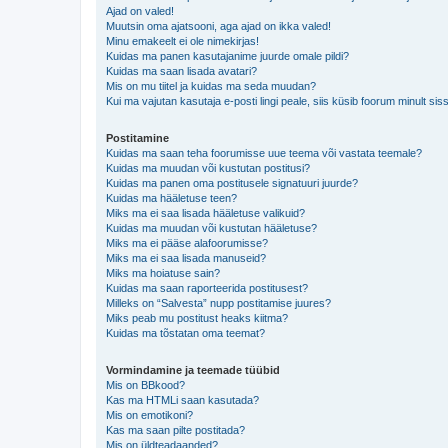
Ajad on valed!
Muutsin oma ajatsooni, aga ajad on ikka valed!
Minu emakeelt ei ole nimekirjas!
Kuidas ma panen kasutajanime juurde omale pildi?
Kuidas ma saan lisada avatari?
Mis on mu tiitel ja kuidas ma seda muudan?
Kui ma vajutan kasutaja e-posti lingi peale, siis küsib foorum minult sis
Postitamine
Kuidas ma saan teha foorumisse uue teema või vastata teemale?
Kuidas ma muudan või kustutan postitusi?
Kuidas ma panen oma postitusele signatuuri juurde?
Kuidas ma hääletuse teen?
Miks ma ei saa lisada hääletuse valikuid?
Kuidas ma muudan või kustutan hääletuse?
Miks ma ei pääse alafoorumisse?
Miks ma ei saa lisada manuseid?
Miks ma hoiatuse sain?
Kuidas ma saan raporteerida postitusest?
Milleks on “Salvesta” nupp postitamise juures?
Miks peab mu postitust heaks kiitma?
Kuidas ma tõstatan oma teemat?
Vormindamine ja teemade tüübid
Mis on BBkood?
Kas ma HTMLi saan kasutada?
Mis on emotikoni?
Kas ma saan pilte postitada?
Mis on üldteadaanded?