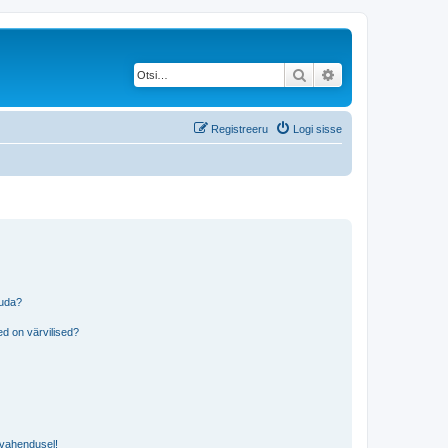
Otsi
Täiendatud otsing
Registreeru
Logi sisse
tuda?
?
d on värvilised?
i vahendusel!