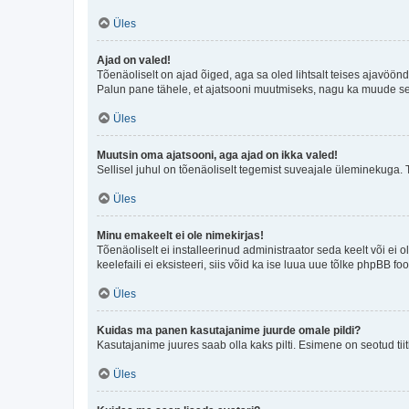
Üles
Ajad on valed!
Tõenäoliselt on ajad õiged, aga sa oled lihtsalt teises ajavöö
Palun pane tähele, et ajatsooni muutmiseks, nagu ka muude sead
Üles
Muutsin oma ajatsooni, aga ajad on ikka valed!
Sellisel juhul on tõenäoliselt tegemist suveajale üleminekuga. 
Üles
Minu emakeelt ei ole nimekirjas!
Tõenäoliselt ei installeerinud administraator seda keelt või ei 
keelefaili ei eksisteeri, siis võid ka ise luua uue tõlke phpBB 
Üles
Kuidas ma panen kasutajanime juurde omale pildi?
Kasutajanime juures saab olla kaks pilti. Esimene on seotud tii
Üles