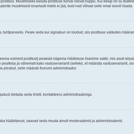
postitusi. Muutmiseks kasuta postituse kõrval olevat nuppu. Kui keegi on su teate
raatorite muutmisest enamasti märki ei jää, kuid nad võivad selle omal soovil lisada.
ma Juhtpaneelis. Peale seda kui signatuur on loodud, siis postituse valikutes määr
d teema esimest postitust) peaksid nägema
Hääletuse lisamine
sakki, mis asub kirjut
ealkirja ja vähemalt kaks vastusevarianti (selleks, et määrata vastusevarianti, s
la piiratud, selle määrab foorumi administraator.
adust ületada seda limiiti, kontakteeru administraatoriga.
juba hääletanud, saavad seda muuta ainult moderaatorid ja administraatorid.