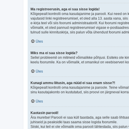
Ma registreerusin, aga ei saa sisse logida!
Kõigepealt kontrolli oma kasutajanime ja parooli. Kui need on 
vajutasid linki registreerumisel, et oled alla 13. aasta vana, s
e-kirja teel või siis foorumi administraatorilt. Kui foorumi regis
võimalik, et oled pannud registreerumisel vigase e-postiaadressi 
tulnud sulle kinnituskirja, siis palun võta ühendust foorumi admi
Üles
Miks ma ei saa sisse logida?
Sellel probleemil on mitmeid võimalikke põhjusi. Esiteks ole ki
keelu foorumile. Ka on võimalik, et omanikul on veebiserveri ko
Üles
Kunagi ammu liitusin, aga nüüd ei saa enam sisse?!
Kõigepealt kontrolli oma kasutajanime ja paroole. Teine võimal
sinu kasutajakonto on kustutatud, siis proovi on järgneval korr
Üles
Kaotasin parooli!
Ära muretse! Parooli ei saa küll taastada, aga selle saab lihtsa
juhiseid ja peaksidki taas saama sisse logida foorumile.
Siiski, kui teil ei ole võimalik oma parooli lähtestada, siis pal