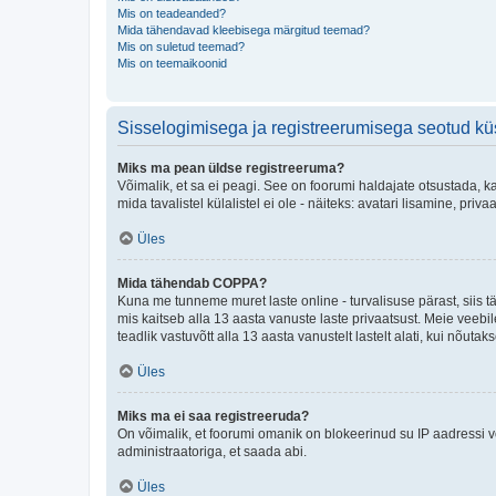
Mis on teadeanded?
Mida tähendavad kleebisega märgitud teemad?
Mis on suletud teemad?
Mis on teemaikoonid
Sisselogimisega ja registreerumisega seotud k
Miks ma pean üldse registreeruma?
Võimalik, et sa ei peagi. See on foorumi haldajate otsustada, k
mida tavalistel külalistel ei ole - näiteks: avatari lisamine, p
Üles
Mida tähendab COPPA?
Kuna me tunneme muret laste online - turvalisuse pärast, siis
mis kaitseb alla 13 aasta vanuste laste privaatsust. Meie veebi
teadlik vastuvõtt alla 13 aasta vanustelt lastelt alati, kui nõut
Üles
Miks ma ei saa registreeruda?
On võimalik, et foorumi omanik on blokeerinud su IP aadressi v
administraatoriga, et saada abi.
Üles