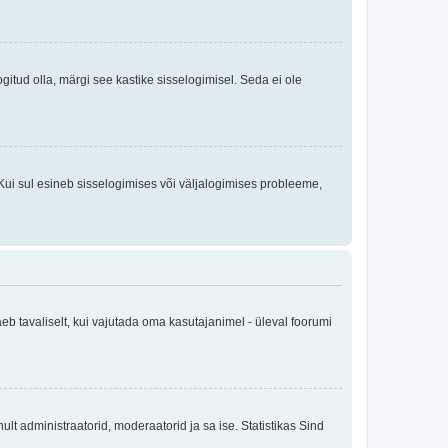
logitud olla, märgi see kastike sisselogimisel. Seda ei ole
Kui sul esineb sisselogimises või väljalogimises probleeme,
eb tavaliselt, kui vajutada oma kasutajanimel - üleval foorumi
inult administraatorid, moderaatorid ja sa ise. Statistikas Sind