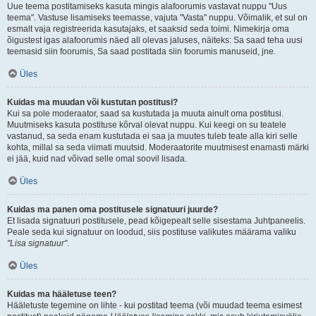
Uue teema postitamiseks kasuta mingis alafoorumis vastavat nuppu "Uus
teema". Vastuse lisamiseks teemasse, vajuta "Vasta" nuppu. Võimalik, et sul on
esmalt vaja registreerida kasutajaks, et saaksid seda toimi. Nimekirja oma
õigustest igas alafoorumis näed all olevas jaluses, näiteks: Sa saad teha uusi
teemasid siin foorumis, Sa saad postitada siin foorumis manuseid, jne.
Üles
Kuidas ma muudan või kustutan postitusi?
Kui sa pole moderaator, saad sa kustutada ja muuta ainult oma postitusi.
Muutmiseks kasuta postituse kõrval olevat nuppu. Kui keegi on su teatele
vastanud, sa seda enam kustutada ei saa ja muutes tuleb teate alla kiri selle
kohta, millal sa seda viimati muutsid. Moderaatorite muutmisest enamasti märki
ei jää, kuid nad võivad selle omal soovil lisada.
Üles
Kuidas ma panen oma postitusele signatuuri juurde?
Et lisada signatuuri postitusele, pead kõigepealt selle sisestama Juhtpaneelis.
Peale seda kui signatuur on loodud, siis postituse valikutes määrama valiku
"Lisa signatuur"
.
Üles
Kuidas ma hääletuse teen?
Hääletuste tegemine on lihte - kui postitad teema (või muudad teema esimest