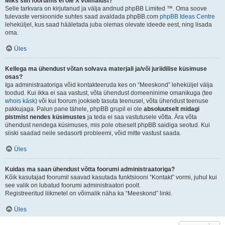
Miks siin foorumis ei ole X võimalust?
Selle tarkvara on kirjutanud ja välja andnud phpBB Limited ™. Oma soove
tulevaste versioonide suhtes saad avaldada phpBB.com
phpBB Ideas Centre
leheküljel, kus saad hääletada juba olemas olevate ideede eest, ning lisada
oma.
Üles
Kellega ma ühendust võtan solvava materjali ja/või juriidilise küsimuse
osas?
Iga administraatoriga võid kontakteeruda kes on “Meeskond” leheküljel välja
toodud. Kui ikka ei saa vastust, võta ühendust domeeninime omanikuga (tee
whois käsk
) või kui foorum jookseb tasuta teenusel, võta ühendust teenuse
pakkujaga. Palun pane tähele, phpBB grupil ei ole
absoluutselt midagi
pistmist nendes küsimustes
ja teda ei saa vastutusele võtta. Ära võta
ühendust nendega küsimuses, mis pole otseselt phpBB saidiga seotud. Kui
siiski saadad neile sedasorti probleemi, võid mitte vastust saada.
Üles
Kuidas ma saan ühendust võtta foorumi administraatoriga?
Kõik kasutajad foorumil saavad kasutada funktsiooni “Kontakt” vormi, juhul kui
see valik on lubatud foorumi administraatori poolt.
Registreeritud liikmetel on võimalik näha ka “Meeskond” linki.
Üles