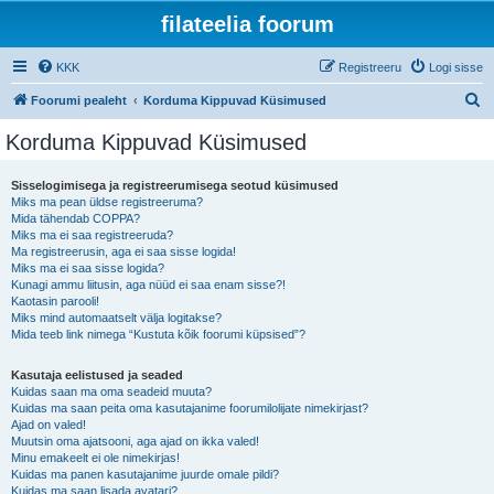
filateelia foorum
KKK
Registreeru
Logi sisse
O
Foorumi pealeht
Korduma Kippuvad Küsimused
t
Korduma Kippuvad Küsimused
s
i
Sisselogimisega ja registreerumisega seotud küsimused
Miks ma pean üldse registreeruma?
Mida tähendab COPPA?
Miks ma ei saa registreeruda?
Ma registreerusin, aga ei saa sisse logida!
Miks ma ei saa sisse logida?
Kunagi ammu liitusin, aga nüüd ei saa enam sisse?!
Kaotasin parooli!
Miks mind automaatselt välja logitakse?
Mida teeb link nimega “Kustuta kõik foorumi küpsised”?
Kasutaja eelistused ja seaded
Kuidas saan ma oma seadeid muuta?
Kuidas ma saan peita oma kasutajanime foorumilolijate nimekirjast?
Ajad on valed!
Muutsin oma ajatsooni, aga ajad on ikka valed!
Minu emakeelt ei ole nimekirjas!
Kuidas ma panen kasutajanime juurde omale pildi?
Kuidas ma saan lisada avatari?