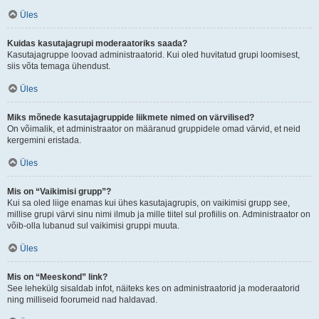
Üles
Kuidas kasutajagrupi moderaatoriks saada?
Kasutajagruppe loovad administraatorid. Kui oled huvitatud grupi loomisest,
siis võta temaga ühendust.
Üles
Miks mõnede kasutajagruppide liikmete nimed on värvilised?
On võimalik, et administraator on määranud gruppidele omad värvid, et neid
kergemini eristada.
Üles
Mis on “Vaikimisi grupp”?
Kui sa oled liige enamas kui ühes kasutajagrupis, on vaikimisi grupp see,
millise grupi värvi sinu nimi ilmub ja mille tiitel sul profiilis on. Administraator on
võib-olla lubanud sul vaikimisi gruppi muuta.
Üles
Mis on “Meeskond” link?
See lehekülg sisaldab infot, näiteks kes on administraatorid ja moderaatorid
ning milliseid foorumeid nad haldavad.