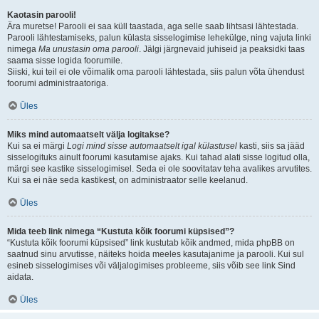
Kaotasin parooli!
Ära muretse! Parooli ei saa küll taastada, aga selle saab lihtsasi lähtestada.
Parooli lähtestamiseks, palun külasta sisselogimise lehekülge, ning vajuta linki
nimega
Ma unustasin oma parooli
. Jälgi järgnevaid juhiseid ja peaksidki taas
saama sisse logida foorumile.
Siiski, kui teil ei ole võimalik oma parooli lähtestada, siis palun võta ühendust
foorumi administraatoriga.
Üles
Miks mind automaatselt välja logitakse?
Kui sa ei märgi
Logi mind sisse automaatselt igal külastusel
kasti, siis sa jääd
sisselogituks ainult foorumi kasutamise ajaks. Kui tahad alati sisse logitud olla,
märgi see kastike sisselogimisel. Seda ei ole soovitatav teha avalikes arvutites.
Kui sa ei näe seda kastikest, on administraator selle keelanud.
Üles
Mida teeb link nimega “Kustuta kõik foorumi küpsised”?
“Kustuta kõik foorumi küpsised” link kustutab kõik andmed, mida phpBB on
saatnud sinu arvutisse, näiteks hoida meeles kasutajanime ja parooli. Kui sul
esineb sisselogimises või väljalogimises probleeme, siis võib see link Sind
aidata.
Üles