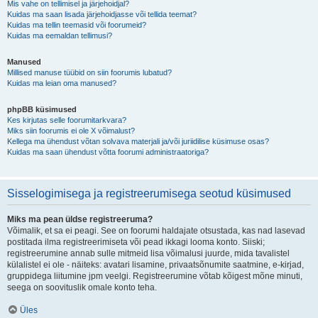
Mis vahe on tellimisel ja järjehoidjal?
Kuidas ma saan lisada järjehoidjasse või tellida teemat?
Kuidas ma tellin teemasid või foorumeid?
Kuidas ma eemaldan tellimusi?
Manused
Millised manuse tüübid on siin foorumis lubatud?
Kuidas ma leian oma manused?
phpBB küsimused
Kes kirjutas selle foorumitarkvara?
Miks siin foorumis ei ole X võimalust?
Kellega ma ühendust võtan solvava materjali ja/või juriidilise küsimuse osas?
Kuidas ma saan ühendust võtta foorumi administraatoriga?
Sisselogimisega ja registreerumisega seotud küsimused
Miks ma pean üldse registreeruma?
Võimalik, et sa ei peagi. See on foorumi haldajate otsustada, kas nad lasevad
postitada ilma registreerimiseta või pead ikkagi looma konto. Siiski;
registreerumine annab sulle mitmeid lisa võimalusi juurde, mida tavalistel
külalistel ei ole - näiteks: avatari lisamine, privaatsõnumite saatmine, e-kirjad,
gruppidega liitumine jpm veelgi. Registreerumine võtab kõigest mõne minuti,
seega on soovituslik omale konto teha.
Üles