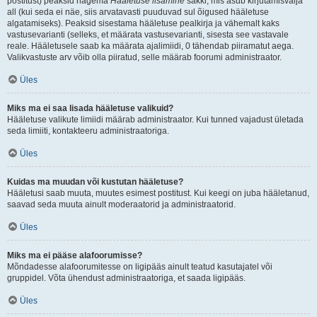
postitust) peaksid nägema
Hääletuse lisamine
sakki, mis asub kirjutamisvälja
all (kui seda ei näe, siis arvatavasti puuduvad sul õigused hääletuse
algatamiseks). Peaksid sisestama hääletuse pealkirja ja vähemalt kaks
vastusevarianti (selleks, et määrata vastusevarianti, sisesta see vastavale
reale. Hääletusele saab ka määrata ajalimiidi, 0 tähendab piiramatut aega.
Valikvastuste arv võib olla piiratud, selle määrab foorumi administraator.
Üles
Miks ma ei saa lisada hääletuse valikuid?
Hääletuse valikute limiidi määrab administraator. Kui tunned vajadust ületada
seda limiiti, kontakteeru administraatoriga.
Üles
Kuidas ma muudan või kustutan hääletuse?
Hääletusi saab muuta, muutes esimest postitust. Kui keegi on juba hääletanud,
saavad seda muuta ainult moderaatorid ja administraatorid.
Üles
Miks ma ei pääse alafoorumisse?
Mõndadesse alafoorumitesse on ligipääs ainult teatud kasutajatel või
gruppidel. Võta ühendust administraatoriga, et saada ligipääs.
Üles