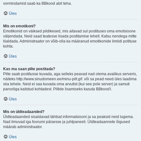
vormindamist saab ka BBkood abil teha.
Üles
Mis on emotikoni?
Emotikonid on väiksed pildikesed, mis aitavad sul postituses oma emotsioone
väljendada. Neid saad teatesse lisada postitamise lehelt. Katsu nendega mitte
liialdada. Administraator on võib-olla ka määranud emotikonide limiidi potituse
kohta.
Üles
Kas ma saan pilte postitada?
Pilte saab postitusse kuvada, aga selleks peavad nad olema avalikus serveris,
näiteks http://www.sinudomeen.ee/minu-pilt.gif. või sa pead need üles laadima
siia lehele. Neid ei saa kuvada oma arvutist (kui see pole server) ja samuti
parooliga kaitstud kohtadest. Piltide lisamiseks kasuta BBkood'i.
Üles
Mis on üldteadaanded?
Üldteadaanded sisaldavad tähtsat informatsiooni ja sa peaksid neid lugema.
Nad ilmuvad iga foorumi päisesse ja juhtpaneeli. Üldteadaannete õigused
määrab administraator.
Üles