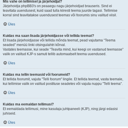
Mis vahe on tellimisel ja järjehoidjal?
Järjehoidja phpBB3's on peaaegu nagu järjehoidjad brauseris. Sind ei
teavitata uuendusest, kuid saad tulla kiiresti teema juurde tagasi. Tellimise
korral sind teavitatakse uuendusest teemas või foorumis sinu valitud viisil.
Üles
Kuidas ma saan lisada järjehoidjasse või tellida teemat?
Et lisada järjehoidjasse või tellida mõnda teemat, pead vajutama “Teema
seaded” menüü linki otsingulahtri kõrval.
Vastates teemasse, kui seade “Teavita mind, kui keegi on vastanud teemasse”
valik on valitud KJP-s samuti tellib automaatselt teema uuendused.
Üles
Kuidas ma tellin teemasid või foorumeid?
Et tellida foorumit, vajuta "Telli foorum" lingile. Et tellida teemat, vasta teemale,
kui tellimise valik on valitud postituse seadetes või vajuta nuppu "Telli teema".
Üles
Kuidas ma eemaldan tellimusi?
Et eemaldada tellimusi, mine kasutaja juhtpaneeli (KJP), ning järgi edasisi
juhiseid.
Üles