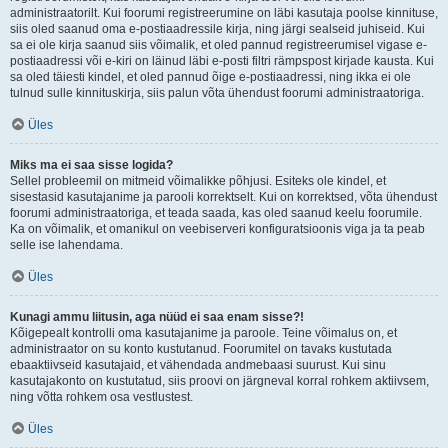
administraatorilt. Kui foorumi registreerumine on läbi kasutaja poolse kinnituse,
siis oled saanud oma e-postiaadressile kirja, ning järgi sealseid juhiseid. Kui
sa ei ole kirja saanud siis võimalik, et oled pannud registreerumisel vigase e-
postiaadressi või e-kiri on läinud läbi e-posti filtri rämpspost kirjade kausta. Kui
sa oled täiesti kindel, et oled pannud õige e-postiaadressi, ning ikka ei ole
tulnud sulle kinnituskirja, siis palun võta ühendust foorumi administraatoriga.
Üles
Miks ma ei saa sisse logida?
Sellel probleemil on mitmeid võimalikke põhjusi. Esiteks ole kindel, et
sisestasid kasutajanime ja parooli korrektselt. Kui on korrektsed, võta ühendust
foorumi administraatoriga, et teada saada, kas oled saanud keelu foorumile.
Ka on võimalik, et omanikul on veebiserveri konfiguratsioonis viga ja ta peab
selle ise lahendama.
Üles
Kunagi ammu liitusin, aga nüüd ei saa enam sisse?!
Kõigepealt kontrolli oma kasutajanime ja paroole. Teine võimalus on, et
administraator on su konto kustutanud. Foorumitel on tavaks kustutada
ebaaktiivseid kasutajaid, et vähendada andmebaasi suurust. Kui sinu
kasutajakonto on kustutatud, siis proovi on järgneval korral rohkem aktiivsem,
ning võtta rohkem osa vestlustest.
Üles