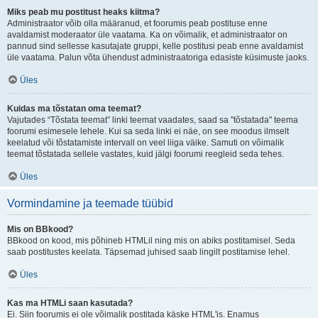
Miks peab mu postitust heaks kiitma?
Administraator võib olla määranud, et foorumis peab postituse enne
avaldamist moderaator üle vaatama. Ka on võimalik, et administraator on
pannud sind sellesse kasutajate gruppi, kelle postitusi peab enne avaldamist
üle vaatama. Palun võta ühendust administraatoriga edasiste küsimuste jaoks.
Üles
Kuidas ma tõstatan oma teemat?
Vajutades “Tõstata teemat” linki teemat vaadates, saad sa "tõstatada" teema
foorumi esimesele lehele. Kui sa seda linki ei näe, on see moodus ilmselt
keelatud või tõstatamiste intervall on veel liiga väike. Samuti on võimalik
teemat tõstatada sellele vastates, kuid jälgi foorumi reegleid seda tehes.
Üles
Vormindamine ja teemade tüübid
Mis on BBkood?
BBkood on kood, mis põhineb HTMLil ning mis on abiks postitamisel. Seda
saab postitustes keelata. Täpsemad juhised saab lingilt postitamise lehel.
Üles
Kas ma HTMLi saan kasutada?
Ei. Siin foorumis ei ole võimalik postitada käske HTML'is. Enamus