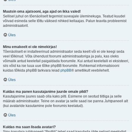
Muutsin oma ajatsooni, aga ajad on ikka valed!
Sellisel juhul on tõenäoliselt tegemist suveajale üleminekuga. Teatud kuudel
võivad esineda selle tõttu väiksed nihked kellaajas. Palun teavita probleemist
administraatorit.
Üles
Minu emakeelt ei ole nimekirjas!
Tõenäoliselt ei installeerinud administraator seda keelt või ei ole keegi seda
veel tõlkinud. Võta ühendust foorumi administraatoriga ja palu, kas oleks
võimalik antud keelefail paigaldada foorumile. Kui antud keelefaili ei eksisteeri,
siis võid ka ise luua uue tõlke phpBB foorumile. Rohkemat informatsiooni
kuidas tõlkida phpBB tarkvara leiad
phpBB
® ametlikult veebilehelt.
Üles
Kuidas ma panen kasutajanime juurde omale pildi?
Kasutajanime juures saab olla kaks pilti. Esimene on seotud tiitliga ja selle
määrab administraator. Teine on avatar ja selle saad ise panna
Juhtpaneel
i alt
(kui avataride kasutamine pole foorumis keelatud).
Üles
Kuidas ma saan lisada avatari?
Sinu kasutaja juhtpaneeli “Profiili” lehel saad kasutada ühte neljast meetodist,