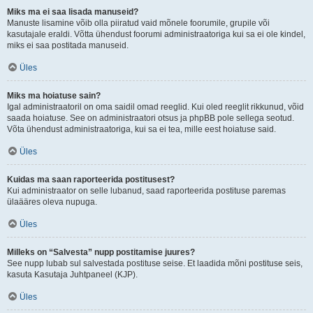
Miks ma ei saa lisada manuseid?
Manuste lisamine võib olla piiratud vaid mõnele foorumile, grupile või
kasutajale eraldi. Võtta ühendust foorumi administraatoriga kui sa ei ole kindel,
miks ei saa postitada manuseid.
Üles
Miks ma hoiatuse sain?
Igal administraatoril on oma saidil omad reeglid. Kui oled reeglit rikkunud, võid
saada hoiatuse. See on administraatori otsus ja phpBB pole sellega seotud.
Võta ühendust administraatoriga, kui sa ei tea, mille eest hoiatuse said.
Üles
Kuidas ma saan raporteerida postitusest?
Kui administraator on selle lubanud, saad raporteerida postituse paremas
ülaääres oleva nupuga.
Üles
Milleks on “Salvesta” nupp postitamise juures?
See nupp lubab sul salvestada postituse seise. Et laadida mõni postituse seis,
kasuta Kasutaja Juhtpaneel (KJP).
Üles