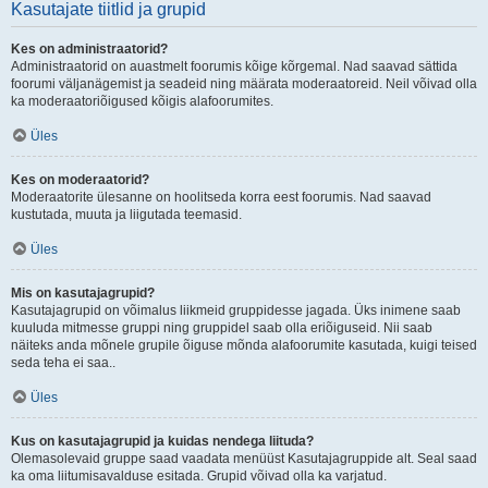
Kasutajate tiitlid ja grupid
Kes on administraatorid?
Administraatorid on auastmelt foorumis kõige kõrgemal. Nad saavad sättida
foorumi väljanägemist ja seadeid ning määrata moderaatoreid. Neil võivad olla
ka moderaatoriõigused kõigis alafoorumites.
Üles
Kes on moderaatorid?
Moderaatorite ülesanne on hoolitseda korra eest foorumis. Nad saavad
kustutada, muuta ja liigutada teemasid.
Üles
Mis on kasutajagrupid?
Kasutajagrupid on võimalus liikmeid gruppidesse jagada. Üks inimene saab
kuuluda mitmesse gruppi ning gruppidel saab olla eriõiguseid. Nii saab
näiteks anda mõnele grupile õiguse mõnda alafoorumite kasutada, kuigi teised
seda teha ei saa..
Üles
Kus on kasutajagrupid ja kuidas nendega liituda?
Olemasolevaid gruppe saad vaadata menüüst Kasutajagruppide alt. Seal saad
ka oma liitumisavalduse esitada. Grupid võivad olla ka varjatud.