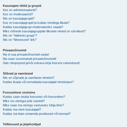
Kasutajate tiitlid ja grupid
Kes on administraatorid?
Kes on moderaatorid?
Mis on kasutajagrupid?
Kus on kasutajagrupid ja kuidas nendega liituda?
Kuidas kasutajagrupi moderaatoriks saada?
Miks mõnede kasutajagruppide liikmete nimed on värvilised?
Mis on “Vaikimisi grupp”?
Mis on “Meeskond” link?
Privaatsõnumid
Ma ei saa privaatsõnumeid saata!
Ma saan soovimatuid privaatsõnumeid!
Sain rämpsposti ja/või solvava kirja foorumi vahendusel!
Sõbrad ja vaenlased
Mis on sõprade ja vaenlaste nimekiri?
Kuidas lisada või eemaldada kasutajaid nimekirjast?
Foorumitest otsimine
Kuidas saan otsida foorumist või foorumitest?
Miks mu otsingul pole vasteid?
Miks saan ma otsingu vastuseks tühja lehe?
Kuidas ma otsin kasutajaid?
Kuidas ma leian omaenda postitused või teemad?
Tellimused ja järjehoidjad