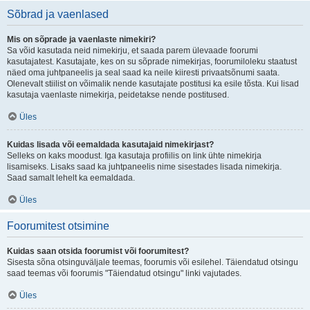
Sõbrad ja vaenlased
Mis on sõprade ja vaenlaste nimekiri?
Sa võid kasutada neid nimekirju, et saada parem ülevaade foorumi
kasutajatest. Kasutajate, kes on su sõprade nimekirjas, foorumiloleku staatust
näed oma juhtpaneelis ja seal saad ka neile kiiresti privaatsõnumi saata.
Olenevalt stiilist on võimalik nende kasutajate postitusi ka esile tõsta. Kui lisad
kasutaja vaenlaste nimekirja, peidetakse nende postitused.
Üles
Kuidas lisada või eemaldada kasutajaid nimekirjast?
Selleks on kaks moodust. Iga kasutaja profiilis on link ühte nimekirja
lisamiseks. Lisaks saad ka juhtpaneelis nime sisestades lisada nimekirja.
Saad samalt lehelt ka eemaldada.
Üles
Foorumitest otsimine
Kuidas saan otsida foorumist või foorumitest?
Sisesta sõna otsinguväljale teemas, foorumis või esilehel. Täiendatud otsingu
saad teemas või foorumis "Täiendatud otsingu" linki vajutades.
Üles