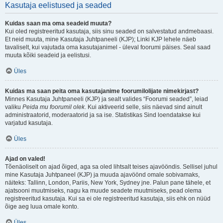
Kasutaja eelistused ja seaded
Kuidas saan ma oma seadeid muuta?
Kui oled registreeritud kasutaja, siis sinu seaded on salvestatud andmebaasi.
Et neid muuta, mine Kasutaja Juhtpaneeli (KJP); Linki KJP lehele näeb
tavaliselt, kui vajutada oma kasutajanimel - üleval foorumi päises. Seal saad
muuta kõiki seadeid ja eelistusi.
Üles
Kuidas ma saan peita oma kasutajanime foorumilolijate nimekirjast?
Minnes Kasutaja Juhtpaneeli (KJP) ja sealt valides “Foorumi seaded”, leiad
valiku
Peida mu foorumil olek
. Kui aktiveerid selle, siis näevad sind ainult
administraatorid, moderaatorid ja sa ise. Statistikas Sind loendatakse kui
varjatud kasutaja.
Üles
Ajad on valed!
Tõenäoliselt on ajad õiged, aga sa oled lihtsalt teises ajavööndis. Sellisel juhul
mine Kasutaja Juhtpaneel (KJP) ja muuda ajavöönd omale sobivamaks,
näiteks: Tallinn, London, Pariis, New York, Sydney jne. Palun pane tähele, et
ajatsooni muutmiseks, nagu ka muude seadete muutmiseks, pead olema
registreeritud kasutaja. Kui sa ei ole registreeritud kasutaja, siis ehk on nüüd
õige aeg luua omale konto.
Üles