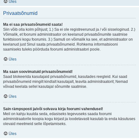
Üles
Privaatsõnumid
Ma ei saa privaatsõnumeid saata!
Siin võib olla kolm põhjust; 1.) Sa ei ole registreerunud ja / või sisseloginud. 2.)
Võimalik, et foorumi administraator on keelanud privaatsõnumite saatmise
funktsiooni kogu foorumis. 3.) Samuti on võimalik ka see, et administraator on
keelanud just Sinul saata privaatsõnumeid. Rohkema informatsiooni
saamiseks tuleks pöörduda foorumi administraatori poole.
Üles
Ma saan soovimatuid privaatsõnumeid!
Saad blokeerida kasutajaid privaatsõnumid, kasutades reegleid. Kui saad
privaatsõnumeid mingilt kindlalt kasutajalt, teavita administraatorit; Nemad
võivad keelata sellel kasutajal sõnumite saatmise.
Üles
Sain rämpsposti ja/või solvava kirja foorumi vahendusel!
Meil on kahju kuulda seda, edasiseks tegevuseks saada foorumi
administraatorile koopia kogu kirjast ja loodetavasti kasutab ta enda käsutuses
olevaid meetmeid selle lõpetamiseks.
Üles