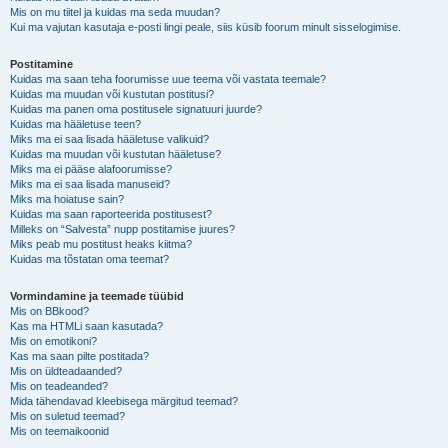
Mis on mu tiitel ja kuidas ma seda muudan?
Kui ma vajutan kasutaja e-posti lingi peale, siis küsib foorum minult sisselogimise.
Postitamine
Kuidas ma saan teha foorumisse uue teema või vastata teemale?
Kuidas ma muudan või kustutan postitusi?
Kuidas ma panen oma postitusele signatuuri juurde?
Kuidas ma hääletuse teen?
Miks ma ei saa lisada hääletuse valikuid?
Kuidas ma muudan või kustutan hääletuse?
Miks ma ei pääse alafoorumisse?
Miks ma ei saa lisada manuseid?
Miks ma hoiatuse sain?
Kuidas ma saan raporteerida postitusest?
Milleks on “Salvesta” nupp postitamise juures?
Miks peab mu postitust heaks kiitma?
Kuidas ma tõstatan oma teemat?
Vormindamine ja teemade tüübid
Mis on BBkood?
Kas ma HTMLi saan kasutada?
Mis on emotikoni?
Kas ma saan pilte postitada?
Mis on üldteadaanded?
Mis on teadeanded?
Mida tähendavad kleebisega märgitud teemad?
Mis on suletud teemad?
Mis on teemaikoonid