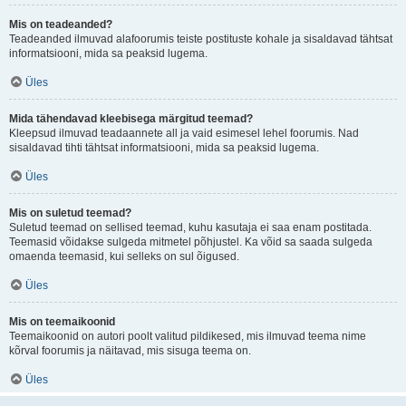
Mis on teadeanded?
Teadeanded ilmuvad alafoorumis teiste postituste kohale ja sisaldavad tähtsat
informatsiooni, mida sa peaksid lugema.
Üles
Mida tähendavad kleebisega märgitud teemad?
Kleepsud ilmuvad teadaannete all ja vaid esimesel lehel foorumis. Nad
sisaldavad tihti tähtsat informatsiooni, mida sa peaksid lugema.
Üles
Mis on suletud teemad?
Suletud teemad on sellised teemad, kuhu kasutaja ei saa enam postitada.
Teemasid võidakse sulgeda mitmetel põhjustel. Ka võid sa saada sulgeda
omaenda teemasid, kui selleks on sul õigused.
Üles
Mis on teemaikoonid
Teemaikoonid on autori poolt valitud pildikesed, mis ilmuvad teema nime
kõrval foorumis ja näitavad, mis sisuga teema on.
Üles