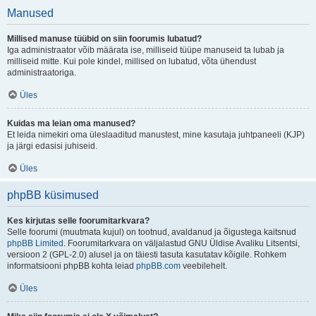
Manused
Millised manuse tüübid on siin foorumis lubatud?
Iga administraator võib määrata ise, milliseid tüüpe manuseid ta lubab ja
milliseid mitte. Kui pole kindel, millised on lubatud, võta ühendust
administraatoriga.
Üles
Kuidas ma leian oma manused?
Et leida nimekiri oma üleslaaditud manustest, mine kasutaja juhtpaneeli (KJP)
ja järgi edasisi juhiseid.
Üles
phpBB küsimused
Kes kirjutas selle foorumitarkvara?
Selle foorumi (muutmata kujul) on tootnud, avaldanud ja õigustega kaitsnud
phpBB Limited
. Foorumitarkvara on väljalastud GNU Üldise Avaliku Litsentsi,
versioon 2 (GPL-2.0) alusel ja on täiesti tasuta kasutatav kõigile. Rohkem
informatsiooni phpBB kohta leiad
phpBB.com
veebilehelt.
Üles