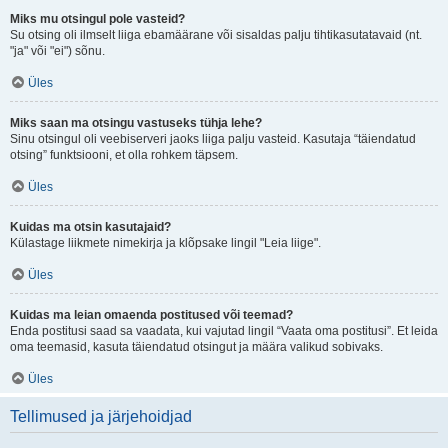
Miks mu otsingul pole vasteid?
Su otsing oli ilmselt liiga ebamäärane või sisaldas palju tihtikasutatavaid (nt.
"ja" või "ei") sõnu.
Üles
Miks saan ma otsingu vastuseks tühja lehe?
Sinu otsingul oli veebiserveri jaoks liiga palju vasteid. Kasutaja “täiendatud
otsing” funktsiooni, et olla rohkem täpsem.
Üles
Kuidas ma otsin kasutajaid?
Külastage liikmete nimekirja ja klõpsake lingil "Leia liige".
Üles
Kuidas ma leian omaenda postitused või teemad?
Enda postitusi saad sa vaadata, kui vajutad lingil “Vaata oma postitusi”. Et leida
oma teemasid, kasuta täiendatud otsingut ja määra valikud sobivaks.
Üles
Tellimused ja järjehoidjad