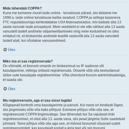
Mida tähendab COPPA?
Kuna me tunneme muret laste online - turvalisuse pärast, siis täidame me
1998.a. laste online turvalisuse kaitse seadust. COPPA ja sellega kaasneva
FTC regulatsiooniga kehtestatakse USA föderaalseadus, mis kaitseb alla 13
aasta vanuste laste privaatsust. Meie veebileht ei ole ette nähtud alla 13 aasta
vanustelt lastelt andmete väljameelitamiseks ning meie kodulehed on üles
ehitatud nii, et blokeerida andmete teadlik vastuvõtt alla 13 aasta vanustelt
lastelt alati, kui nõutakse vanusandmeid.
Üles
Miks ma ei saa registreeruda?
On võimalik, et foorumi omanik on blokeerinud su IP aadressi või
kasutajanime, millega üritasid registreeruda. Omanik võib olla keelustanud
üldse uute kasutajate registreerimise. Võta ühendust foorum administraatoriga,
et saada abi.
Üles
Ma registreerusin, aga ei saa sisse logida!
Kõigepealt kontrolli oma kasutajanime ja parooli. Kui need on kindlasti õiged,
siis järgmiseks võib-olla kaks põhjust. Esimene põhjus võib-olla see, et
registreerusid COPPA tingimustega. See tähendab kui Sa vajutasid linki
registreerumisel, et oled alla 13. aasta vana, siis pead järgima Sulle saadetuid
juhiseid. Teine põhjus võib olla aga see, et mõned foorumid nõuavad uutelt
registreerumistelt, kas kasutajalt endalt e-kirja teel või siis foorumi