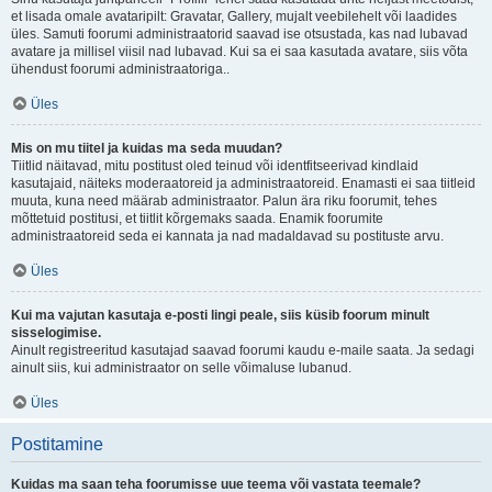
et lisada omale avataripilt: Gravatar, Gallery, mujalt veebilehelt või laadides
üles. Samuti foorumi administraatorid saavad ise otsustada, kas nad lubavad
avatare ja millisel viisil nad lubavad. Kui sa ei saa kasutada avatare, siis võta
ühendust foorumi administraatoriga..
Üles
Mis on mu tiitel ja kuidas ma seda muudan?
Tiitlid näitavad, mitu postitust oled teinud või identfitseerivad kindlaid
kasutajaid, näiteks moderaatoreid ja administraatoreid. Enamasti ei saa tiitleid
muuta, kuna need määrab administraator. Palun ära riku foorumit, tehes
mõttetuid postitusi, et tiitlit kõrgemaks saada. Enamik foorumite
administraatoreid seda ei kannata ja nad madaldavad su postituste arvu.
Üles
Kui ma vajutan kasutaja e-posti lingi peale, siis küsib foorum minult
sisselogimise.
Ainult registreeritud kasutajad saavad foorumi kaudu e-maile saata. Ja sedagi
ainult siis, kui administraator on selle võimaluse lubanud.
Üles
Postitamine
Kuidas ma saan teha foorumisse uue teema või vastata teemale?