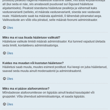
postitust) peaksid nägema
Hääletuse lisamine
sakki, mis asub kirjutamisvälja
all (kui seda ei näe, siis arvatavasti puuduvad sul õigused hääletuse
algatamiseks). Peaksid sisestama hääletuse pealkirja ja vähemalt kaks
vastusevarianti (selleks, et määrata vastusevarianti, sisesta see vastavale
reale. Hääletusele saab ka määrata ajalimiidi, 0 tähendab piiramatut aega.
Valikvastuste arv võib olla piiratud, selle määrab foorumi administraator.
Üles
Miks ma ei saa lisada hääletuse valikuid?
Hääletuse valikute limiidi määrab administraator. Kui tunned vajadust ületada
seda limiiti, kontakteeru administraatoriga.
Üles
Kuidas ma muudan või kustutan hääletuse?
Hääletusi saab muuta, muutes esimest postitust. Kui keegi on juba hääletanud,
saavad seda muuta ainult moderaatorid ja administraatorid.
Üles
Miks ma ei pääse alafoorumisse?
Mõndadesse alafoorumitesse on ligipääs ainult teatud kasutajatel või
gruppidel. Võta ühendust administraatoriga, et saada ligipääs.
Üles