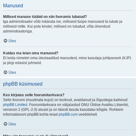
Manused
Millised manuse tüübid on siin foorumis lubatud?
Iga administraator võib määrata ise, milliseid tüüpe manuseid ta lubab ja
milliseid mitte. Kui pole kindel, millised on lubatud, võta ühendust
administraatoriga.
Üles
Kuidas ma leian oma manused?
Et leida nimekiri oma üleslaaditud manustest, mine kasutaja juhtpaneeli (KJP)
ja järgi edasisi juhiseid.
Üles
phpBB küsimused
Kes kirjutas selle foorumitarkvara?
Selle foorumi (muutmata kujul) on tootnud, avaldanud ja õigustega kaitsnud
phpBB Limited
. Foorumitarkvara on väljalastud GNU Üldise Avaliku Litsentsi,
versioon 2 (GPL-2.0) alusel ja on täiesti tasuta kasutatav kõigile. Rohkem
informatsiooni phpBB kohta leiad
phpBB.com
veebilehelt.
Üles