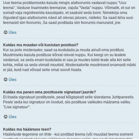
Uue teema postitamiseks kasuta mingis alafoorumis vastavat nuppu "Uus
teema". Vastuse lisamiseks teemasse, vajuta "Vasta" nuppu. Võimalik, et sul on
esmalt vaja registreerida kasutajaks, et saaksid seda toimi. Nimekirja oma
õigustest igas alafoorumis näed all olevas jaluses, näiteks: Sa saad teha uusi
teemasid siin foorumis, Sa saad postitada siin foorumis manuseid, jne.
Üles
Kuidas ma muudan või kustutan postitusi?
Kui sa pole moderaator, saad sa kustutada ja muuta ainult oma postitusi.
Muutmiseks kasuta postituse kõrval olevat nuppu. Kui keegi on su teatele
vastanud, sa seda enam kustutada ei saa ja muutes tuleb teate alla kiri selle
kohta, millal sa seda viimati muutsid. Moderaatorite muutmisest enamasti märki
ei jää, kuid nad võivad selle omal soovil lisada.
Üles
Kuidas ma panen oma postitusele signatuuri juurde?
Et lisada signatuuri postitusele, pead kõigepealt selle sisestama Juhtpaneelis.
Peale seda kui signatuur on loodud, siis postituse valikutes määrama valiku
"Lisa signatuur"
.
Üles
Kuidas ma hääletuse teen?
Hääletuste tegemine on lihte - kui postitad teema (või muudad teema esimest