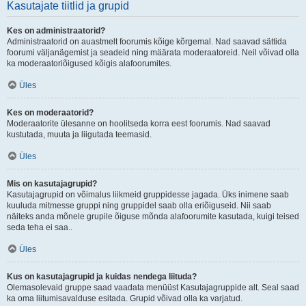
Kasutajate tiitlid ja grupid
Kes on administraatorid?
Administraatorid on auastmelt foorumis kõige kõrgemal. Nad saavad sättida
foorumi väljanägemist ja seadeid ning määrata moderaatoreid. Neil võivad olla
ka moderaatoriõigused kõigis alafoorumites.
Üles
Kes on moderaatorid?
Moderaatorite ülesanne on hoolitseda korra eest foorumis. Nad saavad
kustutada, muuta ja liigutada teemasid.
Üles
Mis on kasutajagrupid?
Kasutajagrupid on võimalus liikmeid gruppidesse jagada. Üks inimene saab
kuuluda mitmesse gruppi ning gruppidel saab olla eriõiguseid. Nii saab
näiteks anda mõnele grupile õiguse mõnda alafoorumite kasutada, kuigi teised
seda teha ei saa..
Üles
Kus on kasutajagrupid ja kuidas nendega liituda?
Olemasolevaid gruppe saad vaadata menüüst Kasutajagruppide alt. Seal saad
ka oma liitumisavalduse esitada. Grupid võivad olla ka varjatud.