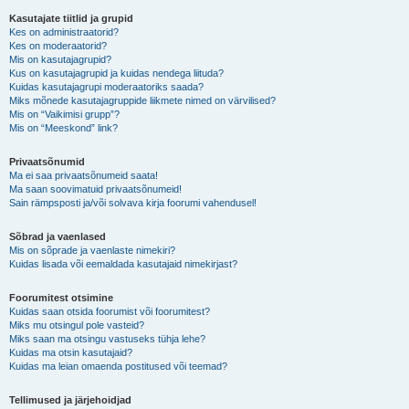
Kasutajate tiitlid ja grupid
Kes on administraatorid?
Kes on moderaatorid?
Mis on kasutajagrupid?
Kus on kasutajagrupid ja kuidas nendega liituda?
Kuidas kasutajagrupi moderaatoriks saada?
Miks mõnede kasutajagruppide liikmete nimed on värvilised?
Mis on “Vaikimisi grupp”?
Mis on “Meeskond” link?
Privaatsõnumid
Ma ei saa privaatsõnumeid saata!
Ma saan soovimatuid privaatsõnumeid!
Sain rämpsposti ja/või solvava kirja foorumi vahendusel!
Sõbrad ja vaenlased
Mis on sõprade ja vaenlaste nimekiri?
Kuidas lisada või eemaldada kasutajaid nimekirjast?
Foorumitest otsimine
Kuidas saan otsida foorumist või foorumitest?
Miks mu otsingul pole vasteid?
Miks saan ma otsingu vastuseks tühja lehe?
Kuidas ma otsin kasutajaid?
Kuidas ma leian omaenda postitused või teemad?
Tellimused ja järjehoidjad