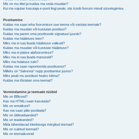
Mis on mu tiitel ja kuidas ma seda muudan?
Kui ma vajutan kasutaja e-posti lingi peale, siis küsib foorum minult sisselogimise.
Postitamine
Kuidas ma saan teha foorumisse uue teema või vastata teemale?
Kuidas ma muudan või kustutan postitusi?
Kuidas ma panen oma postitusele signatuuri juurde?
Kuidas ma hääletuse teen?
Miks ma ei saa lisada hääletuse valikuid?
Kuidas ma muudan või kustutan hääletuse?
Miks ma ei pääse alafoorumisse?
Miks ma ei saa lisada manuseid?
Miks ma hoiatuse sain?
Kuidas ma saan raporteerida postitusest?
Milleks on “Salvesta” nupp postitamise juures?
Miks peab mu postitust heaks kiitma?
Kuidas ma tõstatan oma teemat?
Vormindamine ja teemade tüübid
Mis on BBkood?
Kas ma HTMLi saan kasutada?
Mis on emotikoni?
Kas ma saan pilte postitada?
Mis on üldteadaanded?
Mis on teadeanded?
Mida tähendavad kleebisega märgitud teemad?
Mis on suletud teemad?
Mis on teemaikoonid