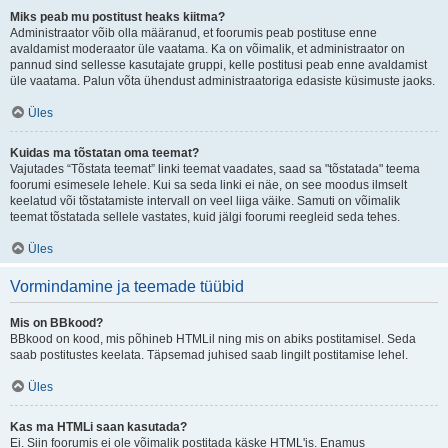
Miks peab mu postitust heaks kiitma?
Administraator võib olla määranud, et foorumis peab postituse enne
avaldamist moderaator üle vaatama. Ka on võimalik, et administraator on
pannud sind sellesse kasutajate gruppi, kelle postitusi peab enne avaldamist
üle vaatama. Palun võta ühendust administraatoriga edasiste küsimuste jaoks.
Üles
Kuidas ma tõstatan oma teemat?
Vajutades “Tõstata teemat” linki teemat vaadates, saad sa "tõstatada" teema
foorumi esimesele lehele. Kui sa seda linki ei näe, on see moodus ilmselt
keelatud või tõstatamiste intervall on veel liiga väike. Samuti on võimalik
teemat tõstatada sellele vastates, kuid jälgi foorumi reegleid seda tehes.
Üles
Vormindamine ja teemade tüübid
Mis on BBkood?
BBkood on kood, mis põhineb HTMLil ning mis on abiks postitamisel. Seda
saab postitustes keelata. Täpsemad juhised saab lingilt postitamise lehel.
Üles
Kas ma HTMLi saan kasutada?
Ei. Siin foorumis ei ole võimalik postitada käske HTML'is. Enamus