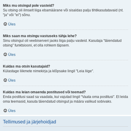
Miks mu otsingul pole vasteid?
Su otsing oli ilmselt liiga ebamäärane või sisaldas palju tihtikasutatavaid (nt.
"ja" või "ei") sõnu.
Üles
Miks saan ma otsingu vastuseks tühja lehe?
Sinu otsingul oli veebiserveri jaoks liiga palju vasteid. Kasutaja “täiendatud
otsing” funktsiooni, et olla rohkem täpsem.
Üles
Kuidas ma otsin kasutajaid?
Külastage liikmete nimekirja ja klõpsake lingil "Leia liige".
Üles
Kuidas ma leian omaenda postitused või teemad?
Enda postitusi saad sa vaadata, kui vajutad lingil “Vaata oma postitusi”. Et leida
oma teemasid, kasuta täiendatud otsingut ja määra valikud sobivaks.
Üles
Tellimused ja järjehoidjad