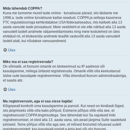
Mida tähendab COPPA?
Kuna me tunneme muret laste online - turvalisuse pärast, siis täidame me
1998.a. laste online turvalisuse kaitse seadust. COPPA ja sellega kaasneva
FTC regulatsiooniga kehtestatakse USA föderaalseadus, mis kaitseb alla 13
aasta vanuste laste privaatsust. Meie veebileht ei ole ette nähtud alla 13 aasta
vanustelt lastelt andmete väljameelitamiseks ning meie kodulehed on üles
ehitatud nii, et blokeerida andmete teadlik vastuvõtt alla 13 aasta vanustelt
lastelt alati, kui nõutakse vanusandmeid.
Üles
Miks ma ei saa registreeruda?
On võimalik, et foorumi omanik on blokeerinud su IP aadressi või
kasutajanime, millega üritasid registreeruda. Omanik võib olla keelustanud
üldse uute kasutajate registreerimise. Võta ühendust foorum administraatoriga,
et saada abi.
Üles
Ma registreerusin, aga ei saa sisse logida!
Kõigepealt kontrolli oma kasutajanime ja parooli. Kui need on kindlasti õiged,
siis järgmiseks võib-olla kaks põhjust. Esimene põhjus võib-olla see, et
registreerusid COPPA tingimustega. See tähendab kui Sa vajutasid linki
registreerumisel, et oled alla 13. aasta vana, siis pead järgima Sulle saadetuid
juhiseid. Teine põhjus võib olla aga see, et mõned foorumid nõuavad uutelt
registreerumistelt, kas kasutajalt endalt e-kirja teel või siis foorumi