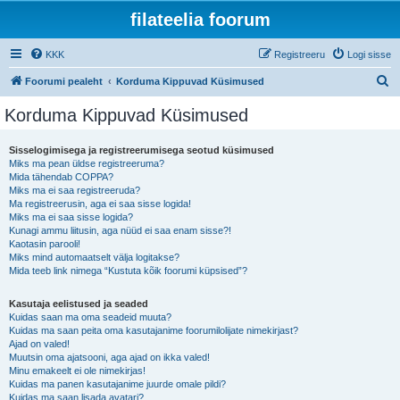
filateelia foorum
KKK
Registreeru
Logi sisse
O
Foorumi pealeht
Korduma Kippuvad Küsimused
t
Korduma Kippuvad Küsimused
s
i
Sisselogimisega ja registreerumisega seotud küsimused
Miks ma pean üldse registreeruma?
Mida tähendab COPPA?
Miks ma ei saa registreeruda?
Ma registreerusin, aga ei saa sisse logida!
Miks ma ei saa sisse logida?
Kunagi ammu liitusin, aga nüüd ei saa enam sisse?!
Kaotasin parooli!
Miks mind automaatselt välja logitakse?
Mida teeb link nimega “Kustuta kõik foorumi küpsised”?
Kasutaja eelistused ja seaded
Kuidas saan ma oma seadeid muuta?
Kuidas ma saan peita oma kasutajanime foorumilolijate nimekirjast?
Ajad on valed!
Muutsin oma ajatsooni, aga ajad on ikka valed!
Minu emakeelt ei ole nimekirjas!
Kuidas ma panen kasutajanime juurde omale pildi?
Kuidas ma saan lisada avatari?