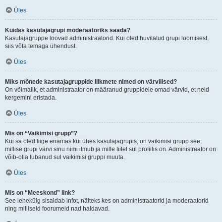
Üles
Kuidas kasutajagrupi moderaatoriks saada?
Kasutajagruppe loovad administraatorid. Kui oled huvitatud grupi loomisest,
siis võta temaga ühendust.
Üles
Miks mõnede kasutajagruppide liikmete nimed on värvilised?
On võimalik, et administraator on määranud gruppidele omad värvid, et neid
kergemini eristada.
Üles
Mis on “Vaikimisi grupp”?
Kui sa oled liige enamas kui ühes kasutajagrupis, on vaikimisi grupp see,
millise grupi värvi sinu nimi ilmub ja mille tiitel sul profiilis on. Administraator on
võib-olla lubanud sul vaikimisi gruppi muuta.
Üles
Mis on “Meeskond” link?
See lehekülg sisaldab infot, näiteks kes on administraatorid ja moderaatorid
ning milliseid foorumeid nad haldavad.