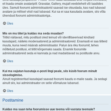
et lisada omale avataripilt: Gravatar, Gallery, mujalt veebilehelt või laadides
üles. Samuti foorumi administraatorid saavad ise otsustada, kas nad lubavad
avatare ja millisel viisil nad lubavad. Kui sa ei saa kasutada avatare, siis võta
ühendust foorumi administraatoriga..
Üles
Mis on mu tiitel ja kuidas ma seda muudan?
Tiitlid näitavad, mitu postitust oled teinud või identfitseerivad kindlaid
kasutajaid, näiteks moderaatoreid ja administraatoreid. Enamasti ei saa tiitleid
muuta, kuna need määrab administraator. Palun ära riku foorumit, tehes
mõttetuid postitusi, et tiitlit kõrgemaks saada. Enamik foorumite
administraatoreid seda ei kannata ja nad madaldavad su postituste arvu.
Üles
Kui ma vajutan kasutaja e-posti lingi peale, siis küsib foorum minult
sisselogimise.
Ainult registreeritud kasutajad saavad foorumi kaudu e-maile saata. Ja sedagi
ainult siis, kui administraator on selle võimaluse lubanud.
Üles
Postitamine
Kuidas ma saan teha foorumisse uue teema või vastata teemale?