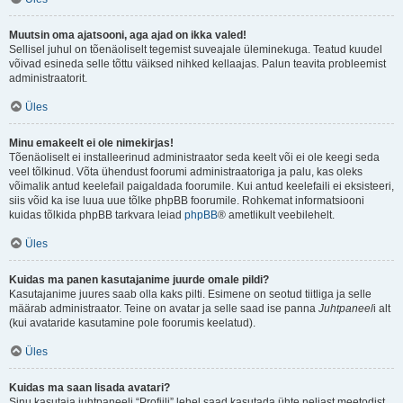
Muutsin oma ajatsooni, aga ajad on ikka valed!
Sellisel juhul on tõenäoliselt tegemist suveajale üleminekuga. Teatud kuudel
võivad esineda selle tõttu väiksed nihked kellaajas. Palun teavita probleemist
administraatorit.
Üles
Minu emakeelt ei ole nimekirjas!
Tõenäoliselt ei installeerinud administraator seda keelt või ei ole keegi seda
veel tõlkinud. Võta ühendust foorumi administraatoriga ja palu, kas oleks
võimalik antud keelefail paigaldada foorumile. Kui antud keelefaili ei eksisteeri,
siis võid ka ise luua uue tõlke phpBB foorumile. Rohkemat informatsiooni
kuidas tõlkida phpBB tarkvara leiad
phpBB
® ametlikult veebilehelt.
Üles
Kuidas ma panen kasutajanime juurde omale pildi?
Kasutajanime juures saab olla kaks pilti. Esimene on seotud tiitliga ja selle
määrab administraator. Teine on avatar ja selle saad ise panna
Juhtpaneel
i alt
(kui avataride kasutamine pole foorumis keelatud).
Üles
Kuidas ma saan lisada avatari?
Sinu kasutaja juhtpaneeli “Profiili” lehel saad kasutada ühte neljast meetodist,