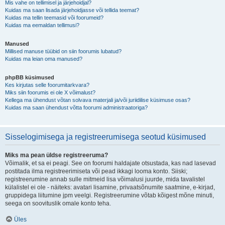
Mis vahe on tellimisel ja järjehoidjal?
Kuidas ma saan lisada järjehoidjasse või tellida teemat?
Kuidas ma tellin teemasid või foorumeid?
Kuidas ma eemaldan tellimusi?
Manused
Millised manuse tüübid on siin foorumis lubatud?
Kuidas ma leian oma manused?
phpBB küsimused
Kes kirjutas selle foorumitarkvara?
Miks siin foorumis ei ole X võimalust?
Kellega ma ühendust võtan solvava materjali ja/või juriidilise küsimuse osas?
Kuidas ma saan ühendust võtta foorumi administraatoriga?
Sisselogimisega ja registreerumisega seotud küsimused
Miks ma pean üldse registreeruma?
Võimalik, et sa ei peagi. See on foorumi haldajate otsustada, kas nad lasevad
postitada ilma registreerimiseta või pead ikkagi looma konto. Siiski;
registreerumine annab sulle mitmeid lisa võimalusi juurde, mida tavalistel
külalistel ei ole - näiteks: avatari lisamine, privaatsõnumite saatmine, e-kirjad,
gruppidega liitumine jpm veelgi. Registreerumine võtab kõigest mõne minuti,
seega on soovituslik omale konto teha.
Üles