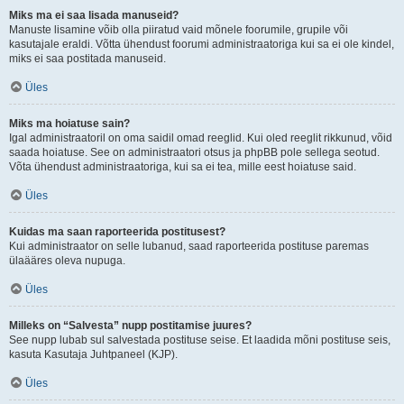
Miks ma ei saa lisada manuseid?
Manuste lisamine võib olla piiratud vaid mõnele foorumile, grupile või
kasutajale eraldi. Võtta ühendust foorumi administraatoriga kui sa ei ole kindel,
miks ei saa postitada manuseid.
Üles
Miks ma hoiatuse sain?
Igal administraatoril on oma saidil omad reeglid. Kui oled reeglit rikkunud, võid
saada hoiatuse. See on administraatori otsus ja phpBB pole sellega seotud.
Võta ühendust administraatoriga, kui sa ei tea, mille eest hoiatuse said.
Üles
Kuidas ma saan raporteerida postitusest?
Kui administraator on selle lubanud, saad raporteerida postituse paremas
ülaääres oleva nupuga.
Üles
Milleks on “Salvesta” nupp postitamise juures?
See nupp lubab sul salvestada postituse seise. Et laadida mõni postituse seis,
kasuta Kasutaja Juhtpaneel (KJP).
Üles