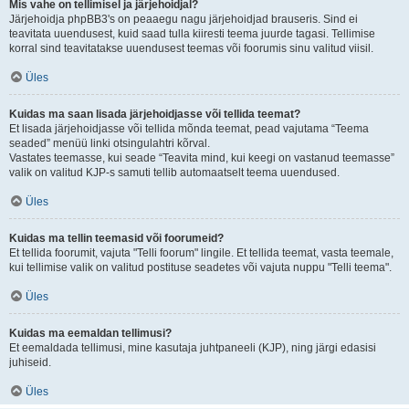
Mis vahe on tellimisel ja järjehoidjal?
Järjehoidja phpBB3's on peaaegu nagu järjehoidjad brauseris. Sind ei
teavitata uuendusest, kuid saad tulla kiiresti teema juurde tagasi. Tellimise
korral sind teavitatakse uuendusest teemas või foorumis sinu valitud viisil.
Üles
Kuidas ma saan lisada järjehoidjasse või tellida teemat?
Et lisada järjehoidjasse või tellida mõnda teemat, pead vajutama “Teema
seaded” menüü linki otsingulahtri kõrval.
Vastates teemasse, kui seade “Teavita mind, kui keegi on vastanud teemasse”
valik on valitud KJP-s samuti tellib automaatselt teema uuendused.
Üles
Kuidas ma tellin teemasid või foorumeid?
Et tellida foorumit, vajuta "Telli foorum" lingile. Et tellida teemat, vasta teemale,
kui tellimise valik on valitud postituse seadetes või vajuta nuppu "Telli teema".
Üles
Kuidas ma eemaldan tellimusi?
Et eemaldada tellimusi, mine kasutaja juhtpaneeli (KJP), ning järgi edasisi
juhiseid.
Üles