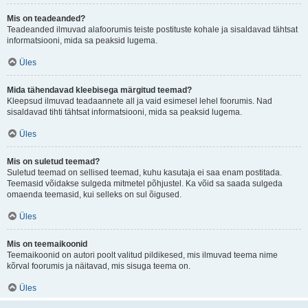
Mis on teadeanded?
Teadeanded ilmuvad alafoorumis teiste postituste kohale ja sisaldavad tähtsat
informatsiooni, mida sa peaksid lugema.
Üles
Mida tähendavad kleebisega märgitud teemad?
Kleepsud ilmuvad teadaannete all ja vaid esimesel lehel foorumis. Nad
sisaldavad tihti tähtsat informatsiooni, mida sa peaksid lugema.
Üles
Mis on suletud teemad?
Suletud teemad on sellised teemad, kuhu kasutaja ei saa enam postitada.
Teemasid võidakse sulgeda mitmetel põhjustel. Ka võid sa saada sulgeda
omaenda teemasid, kui selleks on sul õigused.
Üles
Mis on teemaikoonid
Teemaikoonid on autori poolt valitud pildikesed, mis ilmuvad teema nime
kõrval foorumis ja näitavad, mis sisuga teema on.
Üles