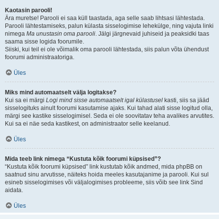
Kaotasin parooli!
Ära muretse! Parooli ei saa küll taastada, aga selle saab lihtsasi lähtestada.
Parooli lähtestamiseks, palun külasta sisselogimise lehekülge, ning vajuta linki
nimega
Ma unustasin oma parooli
. Jälgi järgnevaid juhiseid ja peaksidki taas
saama sisse logida foorumile.
Siiski, kui teil ei ole võimalik oma parooli lähtestada, siis palun võta ühendust
foorumi administraatoriga.
Üles
Miks mind automaatselt välja logitakse?
Kui sa ei märgi
Logi mind sisse automaatselt igal külastusel
kasti, siis sa jääd
sisselogituks ainult foorumi kasutamise ajaks. Kui tahad alati sisse logitud olla,
märgi see kastike sisselogimisel. Seda ei ole soovitatav teha avalikes arvutites.
Kui sa ei näe seda kastikest, on administraator selle keelanud.
Üles
Mida teeb link nimega “Kustuta kõik foorumi küpsised”?
“Kustuta kõik foorumi küpsised” link kustutab kõik andmed, mida phpBB on
saatnud sinu arvutisse, näiteks hoida meeles kasutajanime ja parooli. Kui sul
esineb sisselogimises või väljalogimises probleeme, siis võib see link Sind
aidata.
Üles