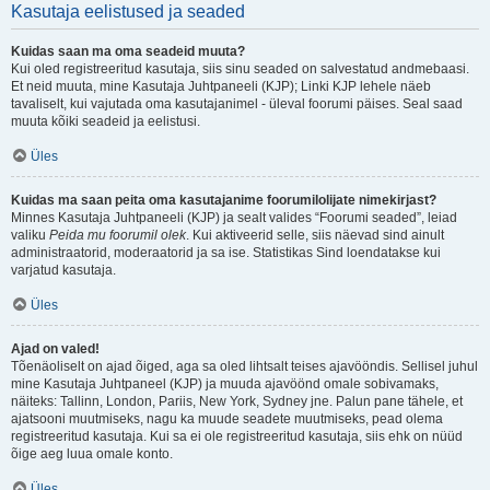
Kasutaja eelistused ja seaded
Kuidas saan ma oma seadeid muuta?
Kui oled registreeritud kasutaja, siis sinu seaded on salvestatud andmebaasi.
Et neid muuta, mine Kasutaja Juhtpaneeli (KJP); Linki KJP lehele näeb
tavaliselt, kui vajutada oma kasutajanimel - üleval foorumi päises. Seal saad
muuta kõiki seadeid ja eelistusi.
Üles
Kuidas ma saan peita oma kasutajanime foorumilolijate nimekirjast?
Minnes Kasutaja Juhtpaneeli (KJP) ja sealt valides “Foorumi seaded”, leiad
valiku
Peida mu foorumil olek
. Kui aktiveerid selle, siis näevad sind ainult
administraatorid, moderaatorid ja sa ise. Statistikas Sind loendatakse kui
varjatud kasutaja.
Üles
Ajad on valed!
Tõenäoliselt on ajad õiged, aga sa oled lihtsalt teises ajavööndis. Sellisel juhul
mine Kasutaja Juhtpaneel (KJP) ja muuda ajavöönd omale sobivamaks,
näiteks: Tallinn, London, Pariis, New York, Sydney jne. Palun pane tähele, et
ajatsooni muutmiseks, nagu ka muude seadete muutmiseks, pead olema
registreeritud kasutaja. Kui sa ei ole registreeritud kasutaja, siis ehk on nüüd
õige aeg luua omale konto.
Üles