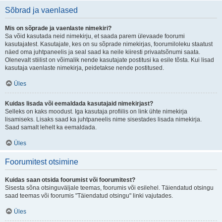
Sõbrad ja vaenlased
Mis on sõprade ja vaenlaste nimekiri?
Sa võid kasutada neid nimekirju, et saada parem ülevaade foorumi
kasutajatest. Kasutajate, kes on su sõprade nimekirjas, foorumiloleku staatust
näed oma juhtpaneelis ja seal saad ka neile kiiresti privaatsõnumi saata.
Olenevalt stiilist on võimalik nende kasutajate postitusi ka esile tõsta. Kui lisad
kasutaja vaenlaste nimekirja, peidetakse nende postitused.
Üles
Kuidas lisada või eemaldada kasutajaid nimekirjast?
Selleks on kaks moodust. Iga kasutaja profiilis on link ühte nimekirja
lisamiseks. Lisaks saad ka juhtpaneelis nime sisestades lisada nimekirja.
Saad samalt lehelt ka eemaldada.
Üles
Foorumitest otsimine
Kuidas saan otsida foorumist või foorumitest?
Sisesta sõna otsinguväljale teemas, foorumis või esilehel. Täiendatud otsingu
saad teemas või foorumis "Täiendatud otsingu" linki vajutades.
Üles