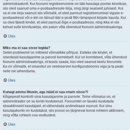
administraatorilt. Kui foorumi registreerumine on läbi kasutaja poolse kinnituse,
siis oled saanud oma e-postiaadressile kirja, ning järgi sealseid juhiseid. Kui
sa ei ole kirja saanud siis võimalik, et oled pannud registreerumisel vigase e-
postiaadressi või e-kiri on läinud läbi e-posti filtri rämpspost kirjade kausta. Kui
sa oled täiesti kindel, et oled pannud õige e-postiaadressi, ning ikka ei ole
tulnud sulle kinnituskirja, siis palun võta ühendust foorumi administraatoriga.
Üles
Miks ma ei saa sisse logida?
Sellel probleemil on mitmeid võimalikke põhjusi. Esiteks ole kindel, et
sisestasid kasutajanime ja parooli korrektselt. Kui on korrektsed, võta ühendust
foorumi administraatoriga, et teada saada, kas oled saanud keelu foorumile.
Ka on võimalik, et omanikul on veebiserveri konfiguratsioonis viga ja ta peab
selle ise lahendama.
Üles
Kunagi ammu liitusin, aga nüüd ei saa enam sisse?!
Kõigepealt kontrolli oma kasutajanime ja paroole. Teine võimalus on, et
administraator on su konto kustutanud. Foorumitel on tavaks kustutada
ebaaktiivseid kasutajaid, et vähendada andmebaasi suurust. Kui sinu
kasutajakonto on kustutatud, siis proovi on järgneval korral rohkem aktiivsem,
ning võtta rohkem osa vestlustest.
Üles