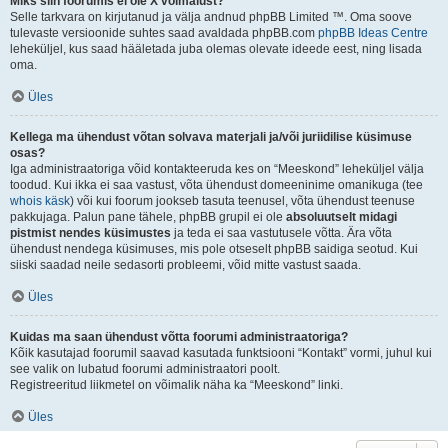
Miks siin foorumis ei ole X võimalust?
Selle tarkvara on kirjutanud ja välja andnud phpBB Limited ™. Oma soove
tulevaste versioonide suhtes saad avaldada phpBB.com
phpBB Ideas Centre
leheküljel, kus saad hääletada juba olemas olevate ideede eest, ning lisada
oma.
Üles
Kellega ma ühendust võtan solvava materjali ja/või juriidilise küsimuse
osas?
Iga administraatoriga võid kontakteeruda kes on “Meeskond” leheküljel välja
toodud. Kui ikka ei saa vastust, võta ühendust domeeninime omanikuga (tee
whois käsk
) või kui foorum jookseb tasuta teenusel, võta ühendust teenuse
pakkujaga. Palun pane tähele, phpBB grupil ei ole
absoluutselt midagi
pistmist nendes küsimustes
ja teda ei saa vastutusele võtta. Ära võta
ühendust nendega küsimuses, mis pole otseselt phpBB saidiga seotud. Kui
siiski saadad neile sedasorti probleemi, võid mitte vastust saada.
Üles
Kuidas ma saan ühendust võtta foorumi administraatoriga?
Kõik kasutajad foorumil saavad kasutada funktsiooni “Kontakt” vormi, juhul kui
see valik on lubatud foorumi administraatori poolt.
Registreeritud liikmetel on võimalik näha ka “Meeskond” linki.
Üles