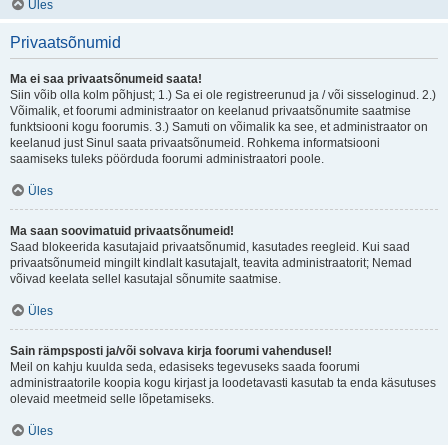
Üles
Privaatsõnumid
Ma ei saa privaatsõnumeid saata!
Siin võib olla kolm põhjust; 1.) Sa ei ole registreerunud ja / või sisseloginud. 2.)
Võimalik, et foorumi administraator on keelanud privaatsõnumite saatmise
funktsiooni kogu foorumis. 3.) Samuti on võimalik ka see, et administraator on
keelanud just Sinul saata privaatsõnumeid. Rohkema informatsiooni
saamiseks tuleks pöörduda foorumi administraatori poole.
Üles
Ma saan soovimatuid privaatsõnumeid!
Saad blokeerida kasutajaid privaatsõnumid, kasutades reegleid. Kui saad
privaatsõnumeid mingilt kindlalt kasutajalt, teavita administraatorit; Nemad
võivad keelata sellel kasutajal sõnumite saatmise.
Üles
Sain rämpsposti ja/või solvava kirja foorumi vahendusel!
Meil on kahju kuulda seda, edasiseks tegevuseks saada foorumi
administraatorile koopia kogu kirjast ja loodetavasti kasutab ta enda käsutuses
olevaid meetmeid selle lõpetamiseks.
Üles