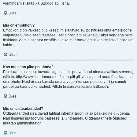
vormindamist saab ka BBkood abil teha.
Üles
Mis on emotikoni?
Emotikonid on väiksed pildikesed, mis aitavad sul postituses oma emotsioone
väljendada. Neid saad teatesse lisada postitamise lehelt. Katsu nendega mitte
liialdada. Administraator on võib-olla ka määranud emotikonide limiidi potituse
kohta.
Üles
Kas ma saan pilte postitada?
Pilte saab postitusse kuvada, aga selleks peavad nad olema avalikus serveris,
näiteks http://www.sinudomeen.ee/minu-pilt.gif. või sa pead need üles laadima
siia lehele. Neid ei saa kuvada oma arvutist (kui see pole server) ja samuti
parooliga kaitstud kohtadest. Piltide lisamiseks kasuta BBkood'i.
Üles
Mis on üldteadaanded?
Üldteadaanded sisaldavad tähtsat informatsiooni ja sa peaksid neid lugema.
Nad ilmuvad iga foorumi päisesse ja juhtpaneeli. Üldteadaannete õigused
määrab administraator.
Üles